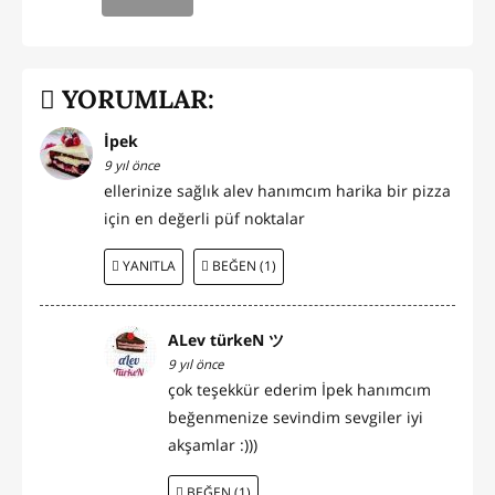
YORUMLAR:
İpek
9 yıl önce
ellerinize sağlık alev hanımcım harika bir pizza
için en değerli püf noktalar
YANITLA
BEĞEN (1)
ALev türkeN ツ
9 yıl önce
çok teşekkür ederim İpek hanımcım
beğenmenize sevindim sevgiler iyi
akşamlar :)))
BEĞEN (1)