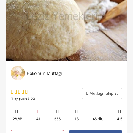
Hoko'nun Mutfağı
Mutfağı Takip Et
(
4
oy, puan:
5.00
)
128.8B
41
655
13
45 dk.
4-6