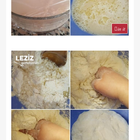
in it