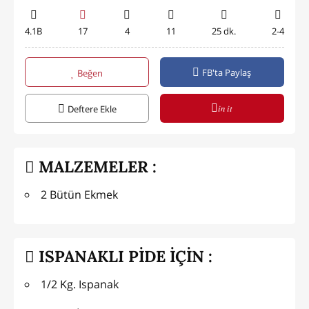
4.1B
17
4
11
25 dk.
2-4
FB'ta Paylaş
Beğen
in it
Deftere Ekle
MALZEMELER :
2 Bütün Ekmek
ISPANAKLI PİDE İÇİN :
1/2 Kg. Ispanak