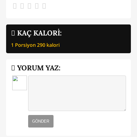
KAÇ KALORİ:
1 Porsiyon
290
kalori
YORUM YAZ:
GÖNDER