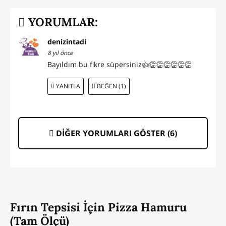
YORUMLAR:
denizintadi
8 yıl önce
Bayıldım bu fikre süpersiniz👍👏👏👏👏👏👏
YANITLA
BEĞEN (1)
DİĞER YORUMLARI GÖSTER (
6
)
Fırın Tepsisi İçin Pizza Hamuru
(Tam Ölçü)