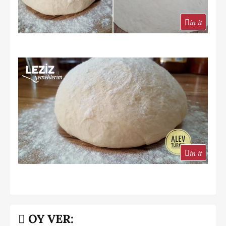
in it
in it
OY VER: