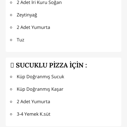
2 Adet İri Kuru Soğan
Zeytinyağ
2 Adet Yumurta
Tuz
SUCUKLU PİZZA İÇİN :
Küp Doğranmış Sucuk
Küp Doğranmış Kaşar
2 Adet Yumurta
3-4 Yemek K.süt