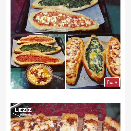
in it