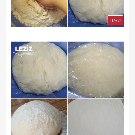
in it