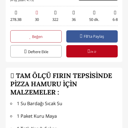
(
4
oy, puan:
4.75
)
278.3B
30
322
36
50 dk.
6-8
FB'ta Paylaş
Beğen
in it
Deftere Ekle
TAM ÖLÇÜ FIRIN TEPSİSİNDE
PİZZA HAMURU İÇİN
MALZEMELER :
1 Su Bardağı Sıcak Su
1 Paket Kuru Maya