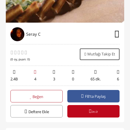
Seray C
Mutfağı Takip Et
(
0
oy, puan:
0
)
2.4B
4
3
0
65 dk.
6
FB'ta Paylaş
Beğen
in it
Deftere Ekle