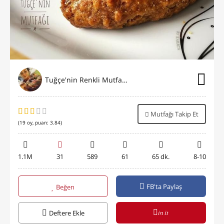
Tuğçe'nin Renkli Mutfağı⭐️
Mutfağı Takip Et
(
19
oy, puan:
3.84
)
1.1M
31
589
61
65 dk.
8-10
FB'ta Paylaş
Beğen
in it
Deftere Ekle