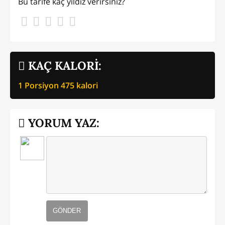
Bu tarife kaç yıldız verirsiniz?
KAÇ KALORİ:
1 Porsiyon
475
kalori
YORUM YAZ:
GÖNDER