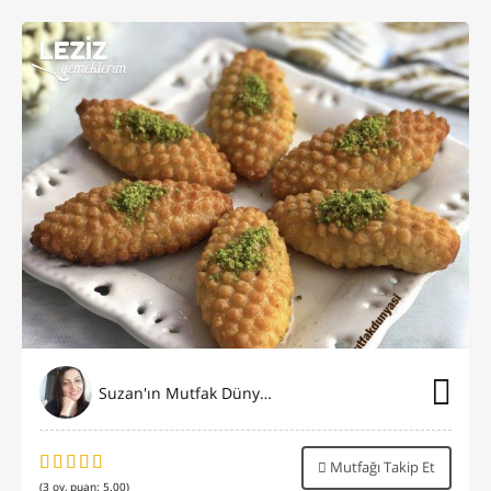
Suzan'ın Mutfak Dünyası
Mutfağı Takip Et
(
3
oy, puan:
5.00
)