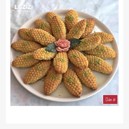
in it