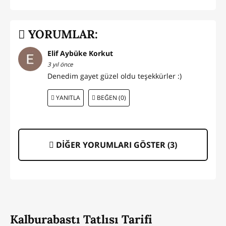
YORUMLAR:
Elif Aybüke Korkut
3 yıl önce
Denedim gayet güzel oldu teşekkürler :)
YANITLA
BEĞEN (0)
DİĞER YORUMLARI GÖSTER (
3
)
Kalburabastı Tatlısı Tarifi