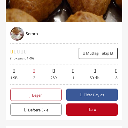
Semra
Mutfağı Takip Et
(
1
oy, puan:
1.00
)
1.9B
2
259
1
50 dk.
8
FB'ta Paylaş
Beğen
in it
Deftere Ekle