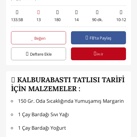
133.5B
13
180
14
90 dk.
10-12
FB'ta Paylaş
Beğen
in it
Deftere Ekle
KALBURABASTI TATLISI TARİFİ
İÇİN MALZEMELER :
150 Gr. Oda Sıcaklığında Yumuşamış Margarin
1 Çay Bardağı Sıvı Yağı
1 Çay Bardağı Yoğurt