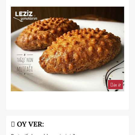
in it
OY VER: