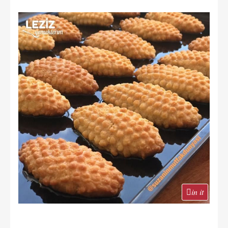
in it