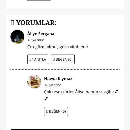
YORUMLAR:
Âliye Fergana
10 yıl önce
Çox gözəl olmuş gözə xitab edir
YANITLA
BEĞEN (0)
Havva Kıymaz
10 yıl önce
Çok teşekkürler Âliye hanım.sevgiler💕
💕
BEĞEN (0)