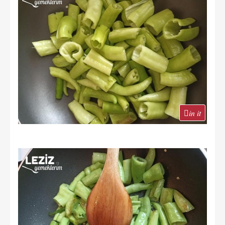
in it