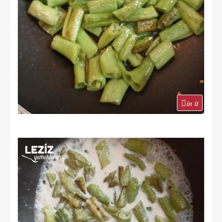
in it