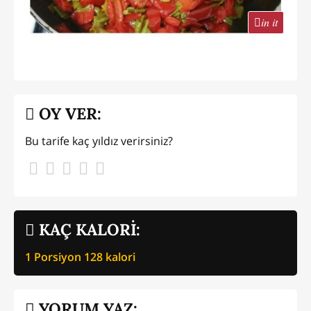
in it
OY VER:
Bu tarife kaç yıldız verirsiniz?
KAÇ KALORİ:
1 Porsiyon
128
kalori
YORUM YAZ: