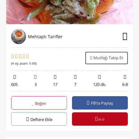
Mehtaplı Tarifler
Mutfağı Takip Et
(
4
oy, puan:
5.00
)
605
3
17
7
120 dk.
6-8
FB'ta Paylaş
Beğen
in it
Deftere Ekle