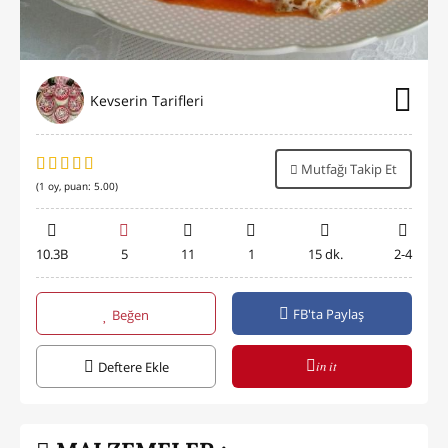
Kevserin Tarifleri
Mutfağı Takip Et
(
1
oy, puan:
5.00
)
10.3B
5
11
1
15 dk.
2-4
FB'ta Paylaş
Beğen
in it
Deftere Ekle