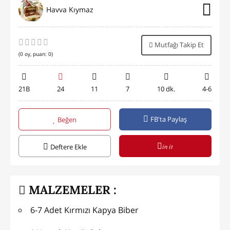
Havva Kıymaz
Mutfağı Takip Et
(
0
oy, puan:
0
)
21B
24
11
7
10 dk.
4-6
FB'ta Paylaş
Beğen
in it
Deftere Ekle
MALZEMELER :
6-7 Adet Kırmızı Kapya Biber