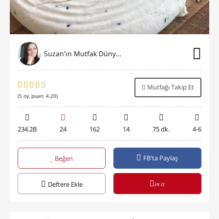
Suzan'ın Mutfak Dünyası
Mutfağı Takip Et
(
5
oy, puan:
4.20
)
234.2B
24
162
14
75 dk.
4-6
FB'ta Paylaş
Beğen
in it
Deftere Ekle