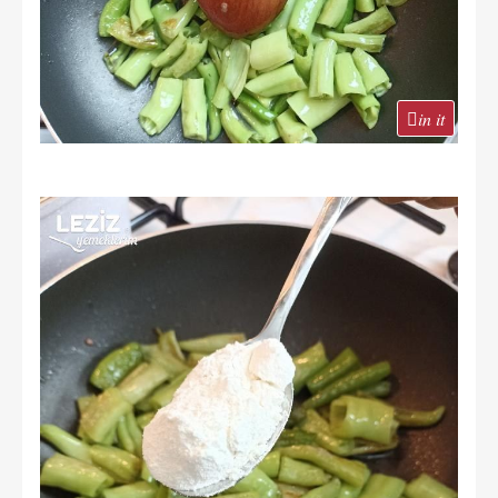
in it