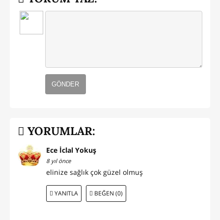
GÖNDER
YORUMLAR:
Ece İclal Yokuş
8 yıl önce
elinize sağlık çok güzel olmuş
YANITLA
BEĞEN (0)