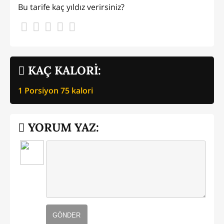
Bu tarife kaç yıldız verirsiniz?
KAÇ KALORİ:
1 Porsiyon
75
kalori
YORUM YAZ:
GÖNDER