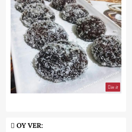
in it
OY VER: