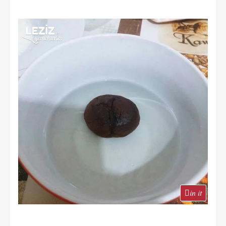
in it