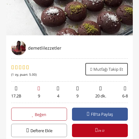
demetlilezzetler
Mutfağı Takip Et
(
1
oy, puan:
5.00
)
17.2B
9
4
9
20 dk.
6-8
FB'ta Paylaş
Beğen
in it
Deftere Ekle