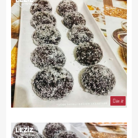
in it