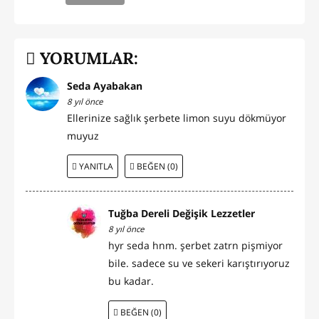
YORUMLAR:
Seda Ayabakan
8 yıl önce
Ellerinize sağlık şerbete limon suyu dökmüyor
muyuz
YANITLA
BEĞEN (0)
Tuğba Dereli Değişik Lezzetler
8 yıl önce
hyr seda hnm. şerbet zatrn pişmiyor
bile. sadece su ve sekeri karıştırıyoruz
bu kadar.
BEĞEN (0)