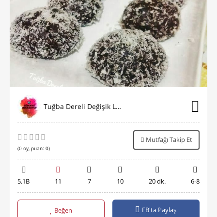
Tuğba Dereli Değişik Lezzetler
Mutfağı Takip Et
(
0
oy, puan:
0
)
5.1B
11
7
10
20 dk.
6-8
FB'ta Paylaş
Beğen