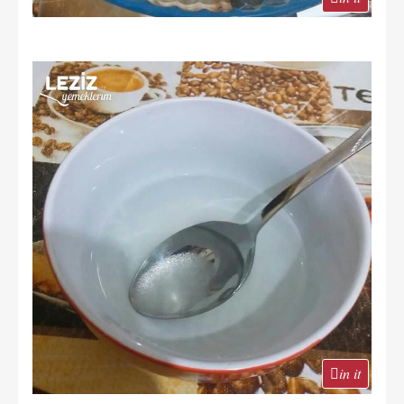
in it