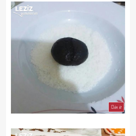
in it