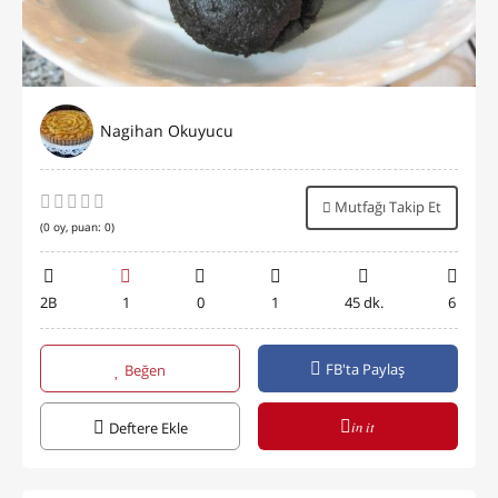
Nagihan Okuyucu
Mutfağı Takip Et
(
0
oy, puan:
0
)
2B
1
0
1
45 dk.
6
FB'ta Paylaş
Beğen
in it
Deftere Ekle