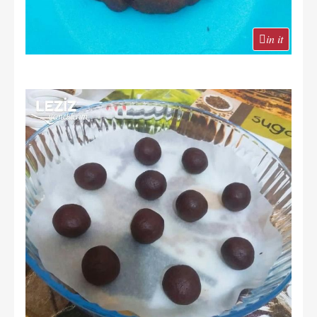
in it