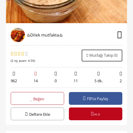
♨️Dilek mutfakta♨️
Mutfağı Takip Et
(
2
oy, puan:
4.50
)
962
14
0
11
5 dk.
2
FB'ta Paylaş
Beğen
in it
Deftere Ekle