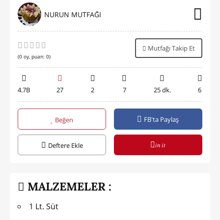
NURUN MUTFAĞI
Mutfağı Takip Et
(
0
oy, puan:
0
)
4.7B
27
2
7
25 dk.
6
FB'ta Paylaş
Beğen
in it
Deftere Ekle
MALZEMELER :
1 Lt. Süt