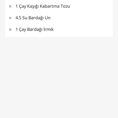
1 Çay Kaşığı Kabartma Tozu
4.5 Su Bardağı Un
1 Çay Bardağı İrmik
1 Çimdik Tuz
ŞERBET İÇİN :
3.5 Su Bardağı Şeker
4 Su Bardağı Su
1 Çay Kaşığı Limon Suyu
1 Çimdik Tuz