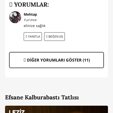
YORUMLAR:
Mehtap
9 yıl önce
elinize sağlık
YANITLA
BEĞEN (0)
DİĞER YORUMLARI GÖSTER (
11
)
Efsane Kalburabastı Tatlısı