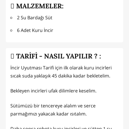
MALZEMELER:
2 Su Bardağı Süt
6 Adet Kuru İncir
TARİFİ - NASIL YAPILIR ? :
İncir Uyutması Tarifi için ilk olarak kuru incirleri
sıcak suda yaklaşık 45 dakika kadar bekletelim.
Bekleyen incirleri ufak dilimlere keselim.
Sütümüzü bir tencereye alalım ve serce
parmağımızı yakacak kadar ısıtalım.
Daha sonra robota kuru incirleri ve sütten 1 su