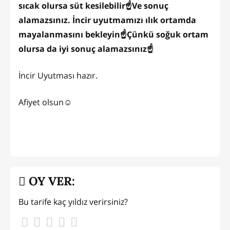
sıcak olursa süt kesilebilir☝️Ve sonuç
alamazsınız. İncir uyutmamızı ılık ortamda
mayalanmasını bekleyin☝️Çünkü soğuk ortam
olursa da iyi sonuç alamazsınız☝️
İncir Uyutması hazır.
Afiyet olsun☺️
OY VER:
Bu tarife kaç yıldız verirsiniz?