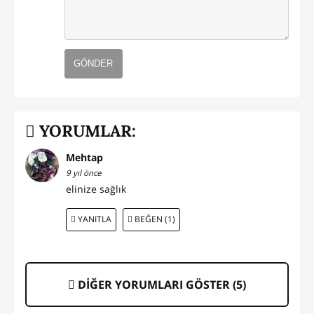
GÖNDER
YORUMLAR:
Mehtap
9 yıl önce
elinize sağlık
YANITLA
BEĞEN (1)
DİĞER YORUMLARI GÖSTER (
5
)