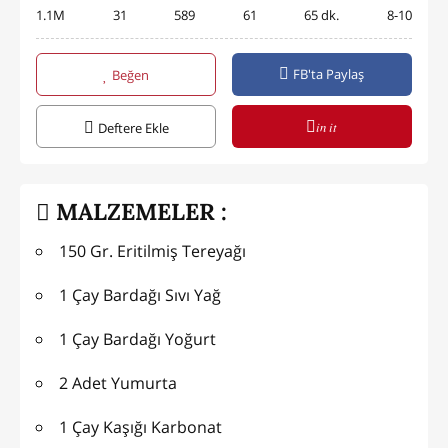
1.1M
31
589
61
65 dk.
8-10
FB'ta Paylaş
Beğen
in it
Deftere Ekle
MALZEMELER :
150 Gr. Eritilmiş Tereyağı
1 Çay Bardağı Sıvı Yağ
1 Çay Bardağı Yoğurt
2 Adet Yumurta
1 Çay Kaşığı Karbonat