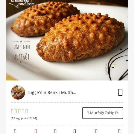
Tuğçe'nin Renkli Mutfağı⭐️
Mutfağı Takip Et
(
19
oy, puan:
3.84
)