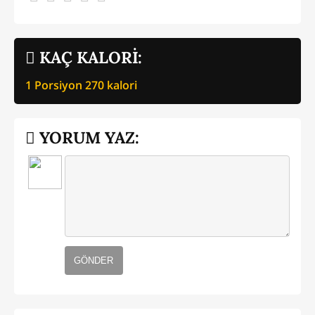
KAÇ KALORİ:
1 Porsiyon
270
kalori
YORUM YAZ:
GÖNDER