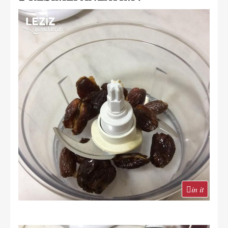
in it