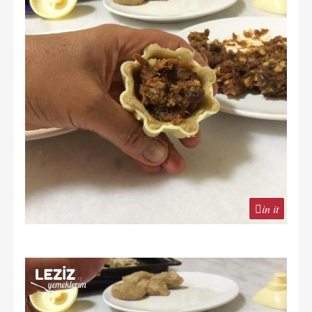
in it