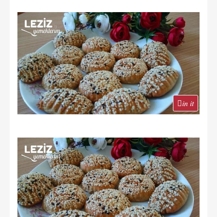
in it