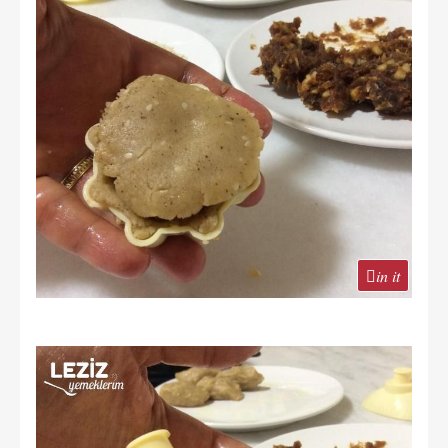
in it