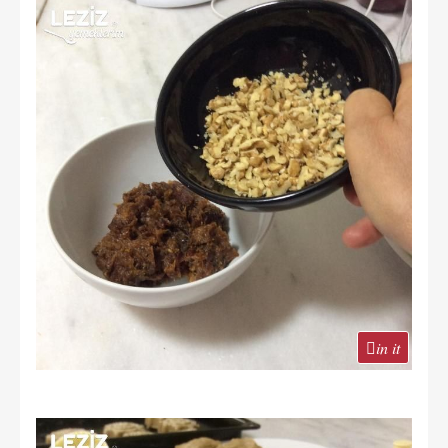
in it