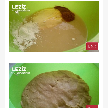
in it