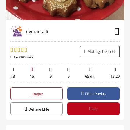
denizintadi
Mutfağı Takip Et
(
1
oy, puan:
5.00
)
7B
15
9
6
65 dk.
15-20
FB'ta Paylaş
Beğen
in it
Deftere Ekle