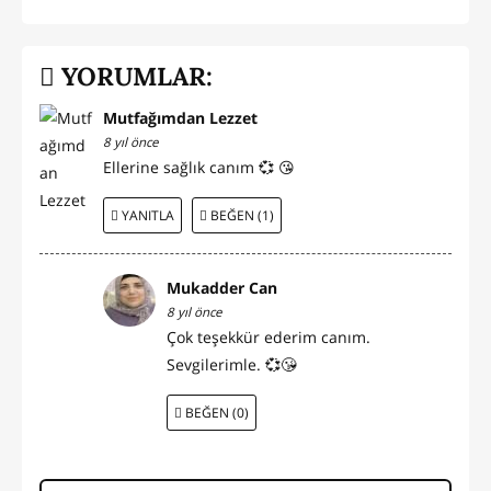
YORUMLAR:
Mutfağımdan Lezzet
8 yıl önce
Ellerine sağlık canım 💞 😘
YANITLA
BEĞEN (1)
Mukadder Can
8 yıl önce
Çok teşekkür ederim canım.
Sevgilerimle. 💞😘
BEĞEN (0)