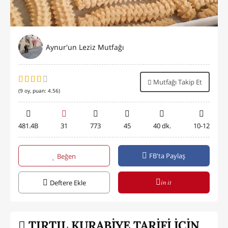
Aynur'un Leziz Mutfağı
Mutfağı Takip Et
(
9
oy, puan:
4.56
)
481.4B
31
773
45
40 dk.
10-12
FB'ta Paylaş
Beğen
in it
Deftere Ekle
TIRTIL KURABİYE TARİFİ İÇİN