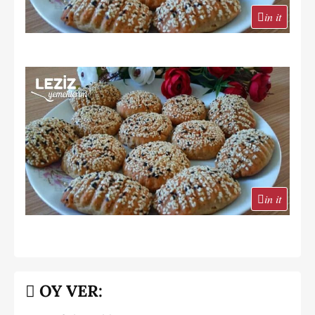
in it
in it
OY VER: