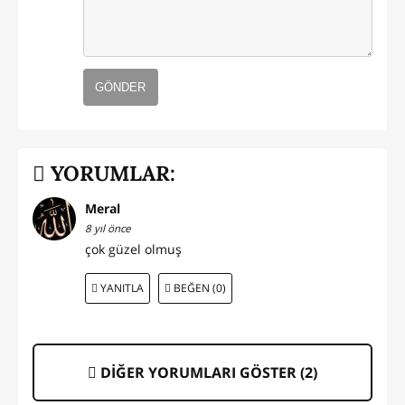
GÖNDER
YORUMLAR:
Meral
8 yıl önce
çok güzel olmuş
YANITLA
BEĞEN (0)
DİĞER YORUMLARI GÖSTER (
2
)