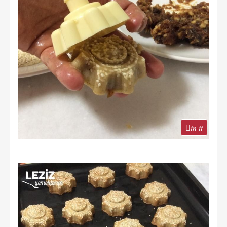
in it