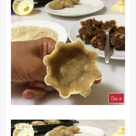
in it