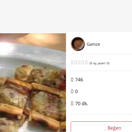
Gamze
(
0
oy, puan:
0
)
746
0
70 dk.
Beğen