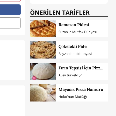
ÖNERİLEN TARİFLER
Ramazan Pidesi
Suzan'ın Mutfak Dünyası
Çökelekli Pide
Beyzaninhobidunyasi
Fırın Tepsisi İçin Pizza Hamuru (Tam Ölçü)
ALev türkeN ツ
Mayasız Pizza Hamuru
Hoko'nun Mutfağı