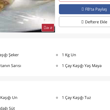
FB'ta Paylaş
Deftere Ekle
in it
Kaşığı Şeker
1 Kg Un
rtanın Sarısı
1 Çay Kaşığı Yaş Maya
 Kaşığı Un
1 Çay Kaşığı Tuz
dağı Süt