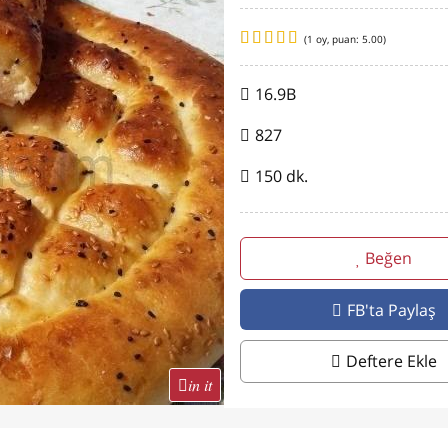
(
1
oy, puan:
5.00
)
16.9B
827
150 dk.
Beğen
FB'ta Paylaş
Deftere Ekle
in it