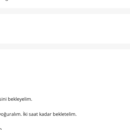
ini bekleyelim.
yoğuralım. İki saat kadar bekletelim.
m.