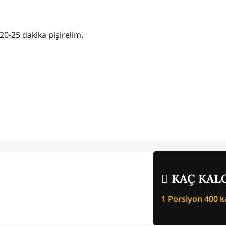
20-25 dakika pişirelim.
KAÇ KALO
1 Porsiyon
400
ka