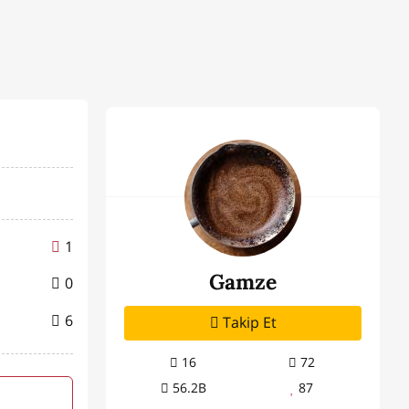
1
Gamze
0
6
Takip Et
16
72
56.2B
87