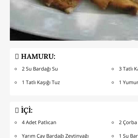
HAMURU:
2 Su Bardağı Su
3 Tatlı 
1 Tatlı Kaşığı Tuz
1 Yumu
İÇİ:
4 Adet Patlıcan
2 Çorba
Yarım Çay Bardağı Zeytinyağı
1 Su Bar