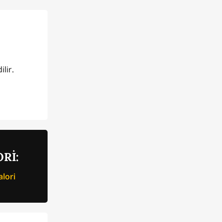
ilir.
Rİ:
lori