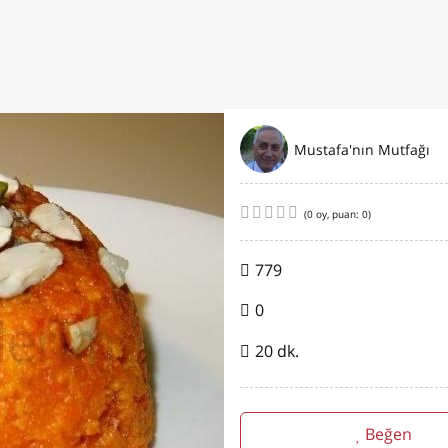
Mustafa'nın Mutfağı
(
0
oy, puan:
0
)
779
0
20 dk.
Beğen