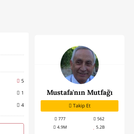
5
Mustafa'nın Mutfağı
1
4
Takip Et
777
562
4.9M
5.2B