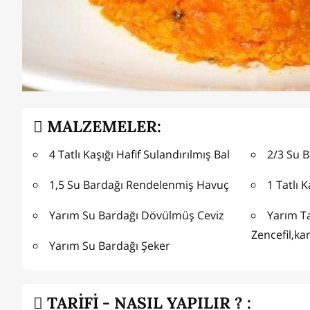
MALZEMELER:
4 Tatlı Kaşığı Hafif Sulandırılmış Bal
2/3 Su 
1,5 Su Bardağı Rendelenmiş Havuç
1 Tatlı 
Yarım Su Bardağı Dövülmüş Ceviz
Yarım Ta
Zencefil,kar
Yarım Su Bardağı Şeker
TARİFİ - NASIL YAPILIR ? :