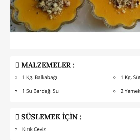
MALZEMELER :
1 Kg. Balkabağı
1 Kg. Sü
1 Su Bardağı Su
2 Yemek
SÜSLEMEK İÇİN :
Kırık Ceviz