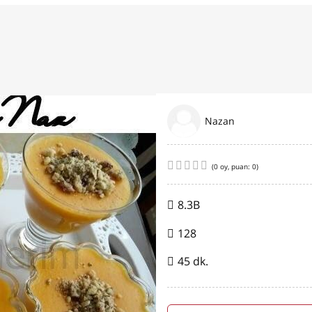
Nazan
(
0
oy, puan:
0
)
8.3B
128
45 dk.