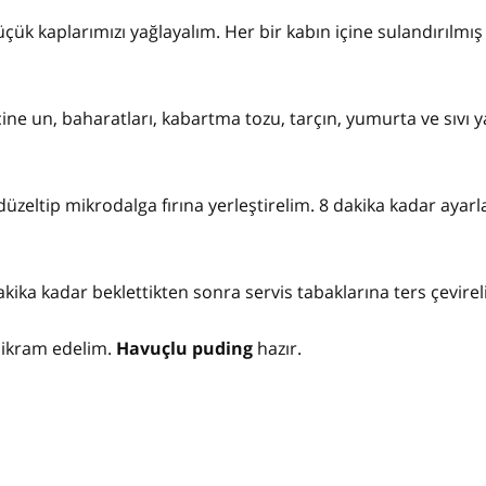
 küçük kaplarımızı yağlayalım. Her bir kabın içine sulandırılmış
çine un, baharatları, kabartma tozu, tarçın, yumurta ve sıvı 
üzeltip mikrodalga fırına yerleştirelim. 8 dakika kadar ayarl
akika kadar beklettikten sonra servis tabaklarına ters çevire
k ikram edelim.
Havuçlu puding
hazır.