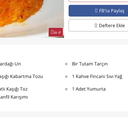
FB'ta Paylaş
Deftere Ekle
in it
Bardağı Un
Bir Tutam Tarçın
Kaşığı Kabartma Tozu
1 Kahve Fincanı Sıvı Yağ
tlı Kaşığı Toz
1 Adet Yumurta
anfil Karışımı