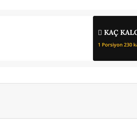
KAÇ KALO
1 Porsiyon
230
ka