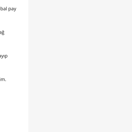
 bal pay
yağ
ayıp
lim.