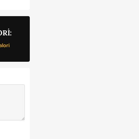
Rİ:
lori