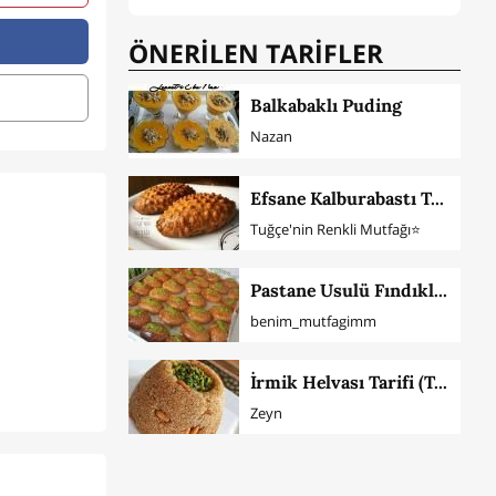
ÖNERİLEN TARİFLER
Balkabaklı Puding
Nazan
Efsane Kalburabastı Tatlısı
Tuğçe'nin Renkli Mutfağı⭐️
Pastane Usulü Fındıklı Şekerpare
benim_mutfagimm
İrmik Helvası Tarifi (Tam Ölçü)
Zeyn