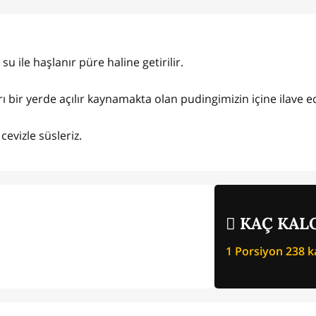
su ile haşlanır püre haline getirilir.
yrı bir yerde açılır kaynamakta olan pudingimizin içine ilave ed
cevizle süsleriz.
KAÇ KALO
1 Porsiyon
238
ka