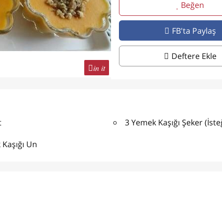
Beğen
FB'ta Paylaş
Deftere Ekle
in it
t
3 Yemek Kaşığı Şeker (İst
 Kaşığı Un