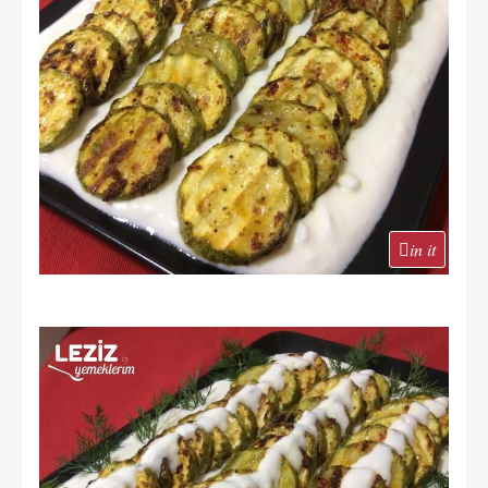
in it