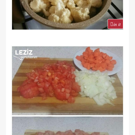
in it