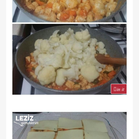
in it