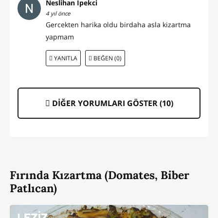
Neslihan Ipekci
4 yıl önce
Gercekten harika oldu birdaha asla kizartma
yapmam
YANITLA
BEĞEN (0)
DİĞER YORUMLARI GÖSTER (
10
)
Fırında Kızartma (Domates, Biber
Patlıcan)