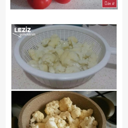
in it