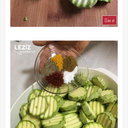
in it