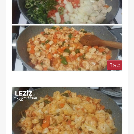
in it