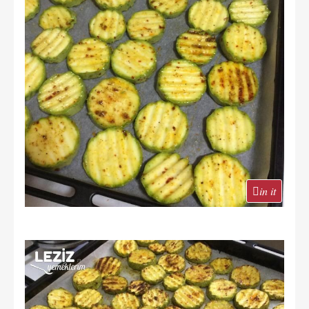
in it