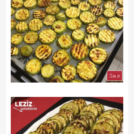
in it