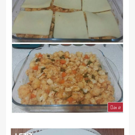
in it