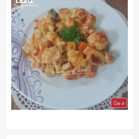
in it