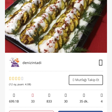
denizintadi
Mutfağı Takip Et
(
12
oy, puan:
4.08
)
699.1B
33
833
30
35 dk.
4