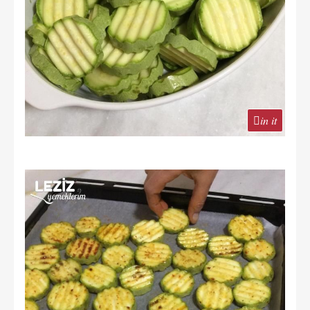
in it