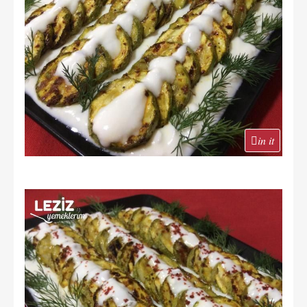
in it