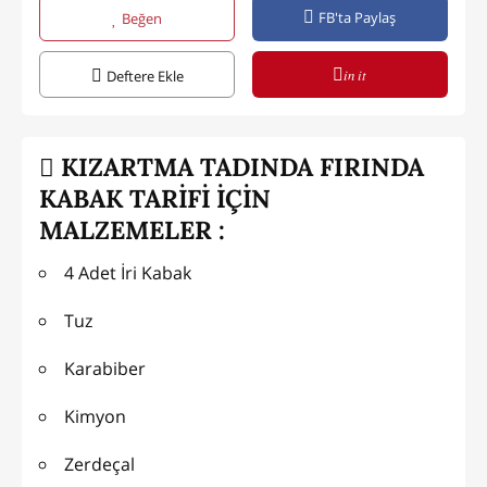
FB'ta Paylaş
Beğen
in it
Deftere Ekle
KIZARTMA TADINDA FIRINDA
KABAK TARİFİ İÇİN
MALZEMELER :
4 Adet İri Kabak
Tuz
Karabiber
Kimyon
Zerdeçal