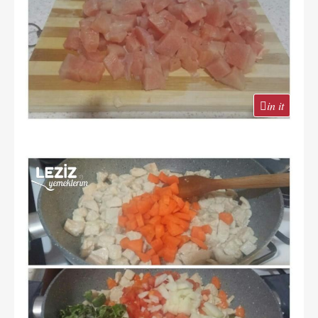
in it