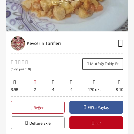
Kevserin Tarifleri
Mutfağı Takip Et
(
0
oy, puan:
0
)
3.9B
2
4
4
170 dk.
8-10
FB'ta Paylaş
Beğen
in it
Deftere Ekle