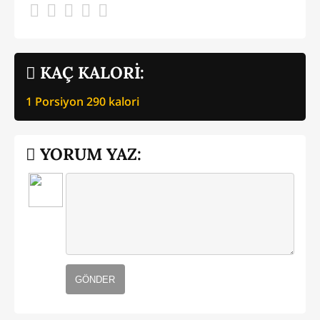
KAÇ KALORİ:
1 Porsiyon
290
kalori
YORUM YAZ:
GÖNDER