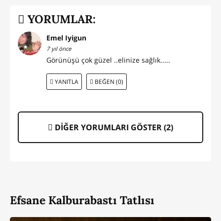
YORUMLAR:
Emel Iyigun
7 yıl önce
Görünüşü çok güzel ..elinize sağlık.....
YANITLA
BEĞEN (0)
DİĞER YORUMLARI GÖSTER (
2
)
Efsane Kalburabastı Tatlısı