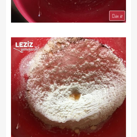
in it