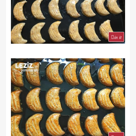
in it