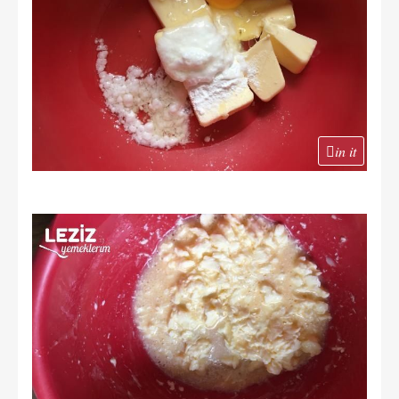
in it