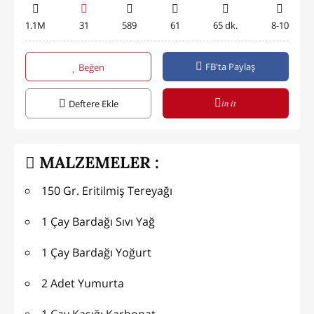
1.1M
31
589
61
65 dk.
8-10
FB'ta Paylaş
Beğen
in it
Deftere Ekle
MALZEMELER :
150 Gr. Eritilmiş Tereyağı
1 Çay Bardağı Sıvı Yağ
1 Çay Bardağı Yoğurt
2 Adet Yumurta
1 Çay Kaşığı Karbonat