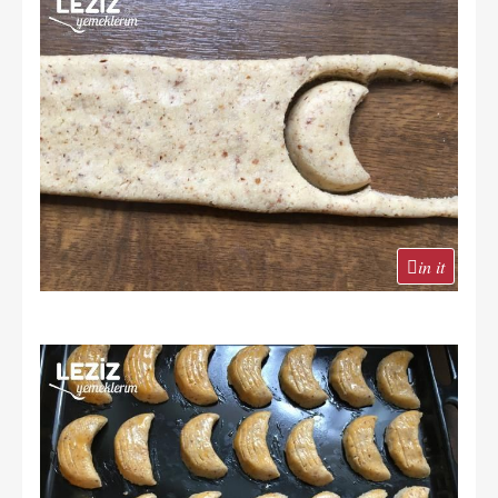
in it