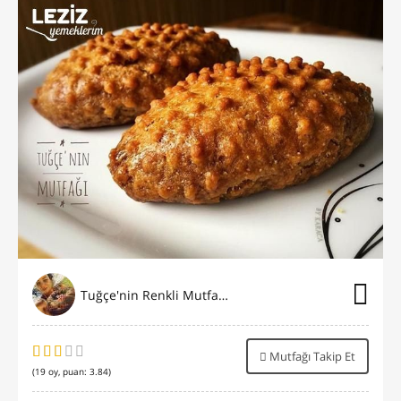
Tuğçe'nin Renkli Mutfağı⭐️
Mutfağı Takip Et
(
19
oy, puan:
3.84
)