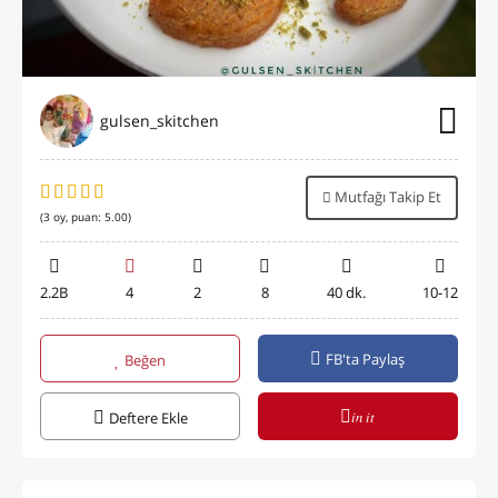
gulsen_skitchen
Mutfağı Takip Et
(
3
oy, puan:
5.00
)
2.2B
4
2
8
40 dk.
10-12
FB'ta Paylaş
Beğen
in it
Deftere Ekle