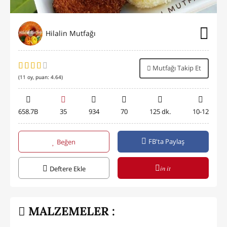
Hilalin Mutfağı
Mutfağı Takip Et
(
11
oy, puan:
4.64
)
658.7B
35
934
70
125 dk.
10-12
FB'ta Paylaş
Beğen
in it
Deftere Ekle
MALZEMELER :