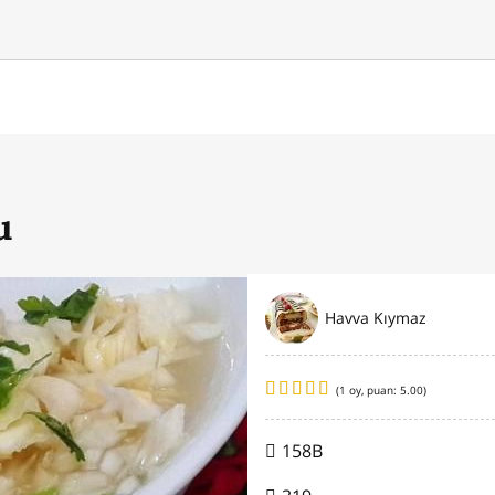
u
Havva Kıymaz
(
1
oy, puan:
5.00
)
158B