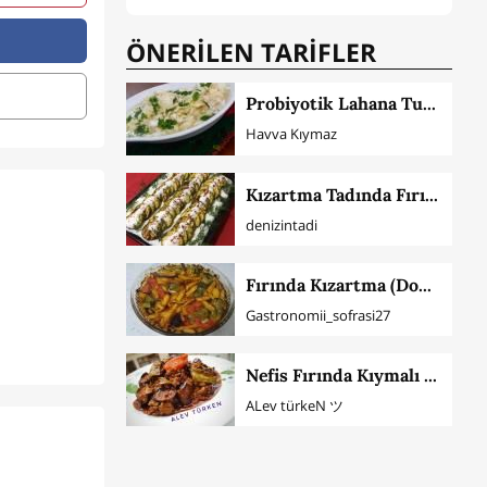
ÖNERİLEN TARİFLER
Probiyotik Lahana Turşusu
Havva Kıymaz
Kızartma Tadında Fırında Kabak
denizintadi
Fırında Kızartma (Domates, Biber Patlıcan)
Gastronomii_sofrasi27
Nefis Fırında Kıymalı Patlıcan Musakka (Lokanta Usulü)
ALev türkeN ツ