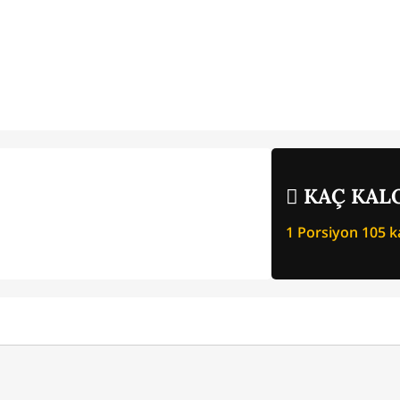
KAÇ KALO
1 Porsiyon
105
ka