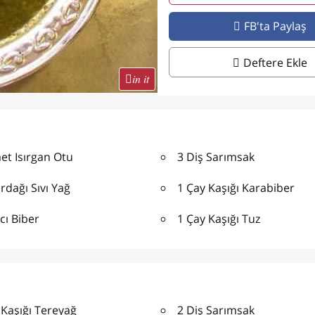
FB'ta Paylaş
Deftere Ekle
in it
et Isırgan Otu
3 Diş Sarımsak
rdağı Sıvı Yağ
1 Çay Kaşığı Karabiber
cı Biber
1 Çay Kaşığı Tuz
Kaşığı Tereyağ
2 Diş Sarımsak