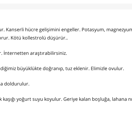
ur. Kanserli hücre gelişimini engeller. Potasyum, magnezyu
rur. Kötü kollestrolü düşürür..
İnternetten araştırabilirsiniz.
diğimiz büyüklükte doğranıp, tuz eklenir. Elimizle ovulur.
ıca doldurulur.
k kaşığı yoğurt suyu koyulur. Geriye kalan boşluğa, lahana n