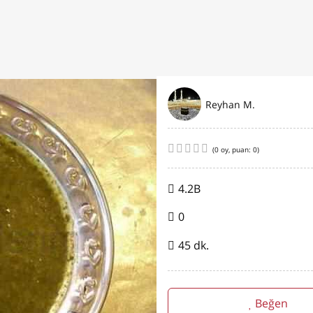
Reyhan M.
(
0
oy, puan:
0
)
4.2B
0
45 dk.
Beğen