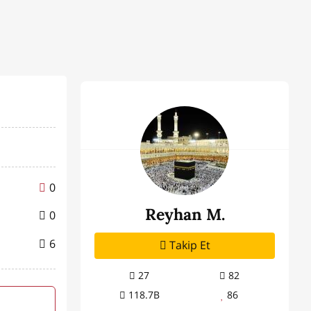
0
Reyhan M.
0
6
Takip Et
27
82
118.7B
86