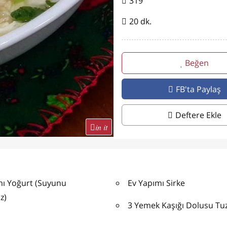
319
20 dk.
Beğen
FB'ta Paylaş
Deftere Ekle
in it
mı Yoğurt (Suyunu
Ev Yapımı Sirke
z)
3 Yemek Kaşığı Dolusu Tu