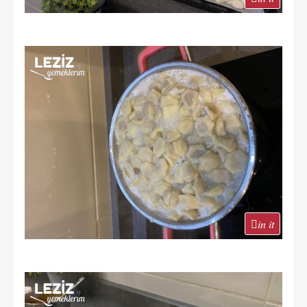
in it