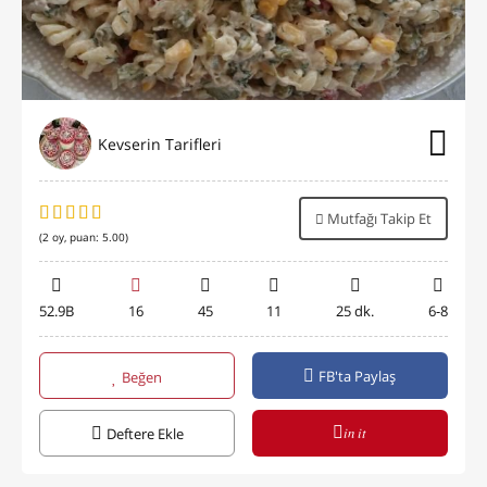
Kevserin Tarifleri
Mutfağı Takip Et
(
2
oy, puan:
5.00
)
52.9B
16
45
11
25 dk.
6-8
FB'ta Paylaş
Beğen
in it
Deftere Ekle