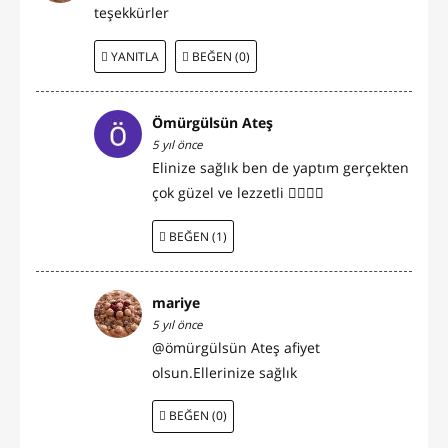
teşekkürler
YANITLA
BEĞEN (0)
Ömürgülsün Ateş
5 yıl önce
Elinize sağlık ben de yaptım gerçekten
çok güzel ve lezzetli 👍🏻👌🏻
BEĞEN (1)
mariye
5 yıl önce
@ömürgülsün Ateş afiyet
olsun.Ellerinize sağlık
BEĞEN (0)