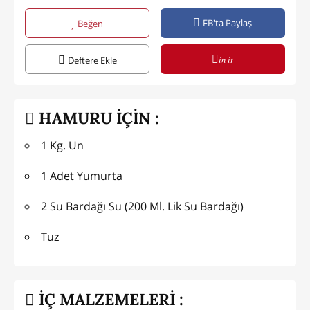
FB'ta Paylaş
Beğen
in it
Deftere Ekle
HAMURU İÇİN :
1 Kg. Un
1 Adet Yumurta
2 Su Bardağı Su (200 Ml. Lik Su Bardağı)
Tuz
İÇ MALZEMELERİ :