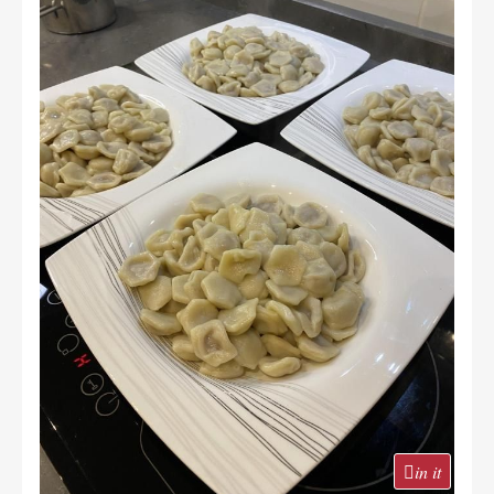
in it