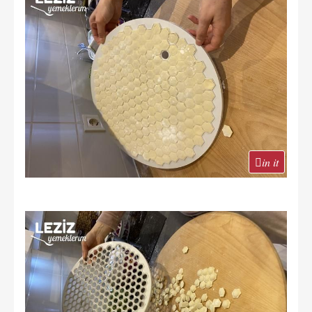
in it