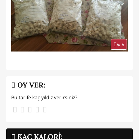
in it
OY VER:
Bu tarife kaç yıldız verirsiniz?
KAÇ KALORİ: