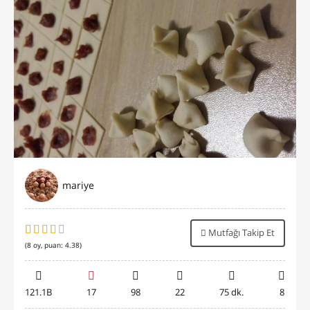
mariye
Mutfağı Takip Et
(
8
oy, puan:
4.38
)
121.1B
17
98
22
75 dk.
8