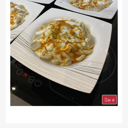
in it