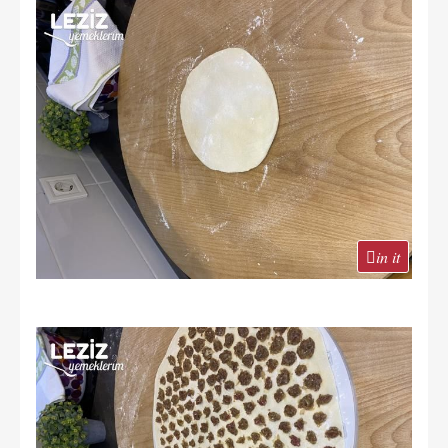
in it