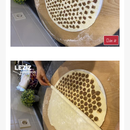
in it