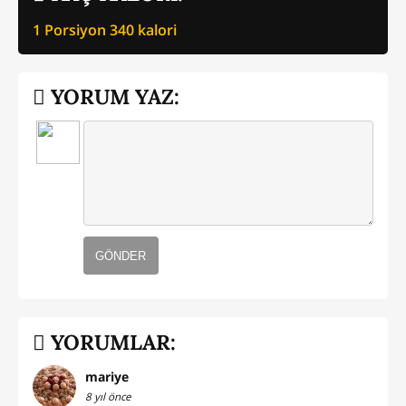
1 Porsiyon
340
kalori
YORUM YAZ:
GÖNDER
YORUMLAR:
mariye
8 yıl önce