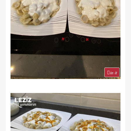
in it