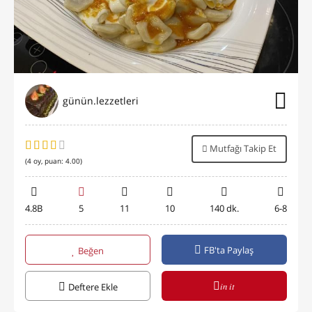
günün.lezzetleri
Mutfağı Takip Et
(
4
oy, puan:
4.00
)
4.8B
5
11
10
140 dk.
6-8
FB'ta Paylaş
Beğen
in it
Deftere Ekle