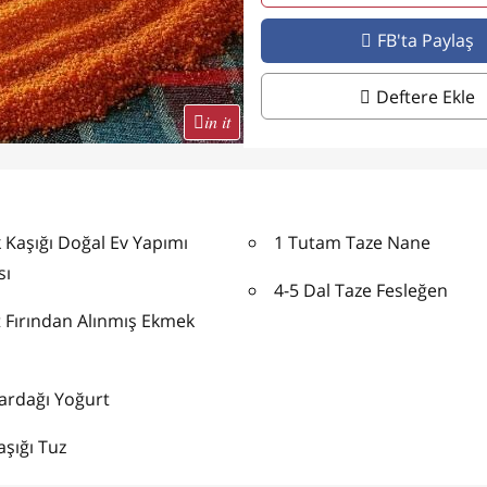
FB'ta Paylaş
Deftere Ekle
in it
 Kaşığı Doğal Ev Yapımı
1 Tutam Taze Nane
sı
4-5 Dal Taze Fesleğen
 Fırından Alınmış Ekmek
ardağı Yoğurt
aşığı Tuz