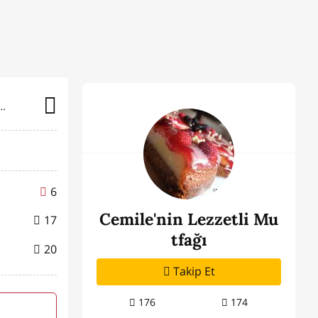
nin Lezzetli Mutfağı
6
Cemile'nin Lezzetli Mu
17
tfağı
20
Takip Et
176
174