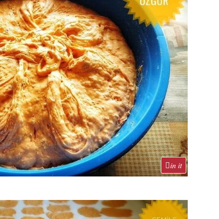
in it