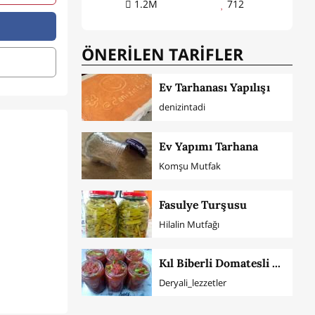
1.2M
712
ÖNERİLEN TARİFLER
Ev Tarhanası Yapılışı
denizintadi
Ev Yapımı Tarhana
Komşu Mutfak
Fasulye Turşusu
Hilalin Mutfağı
Kıl Biberli Domatesli Acılı Sos
Deryali_lezzetler