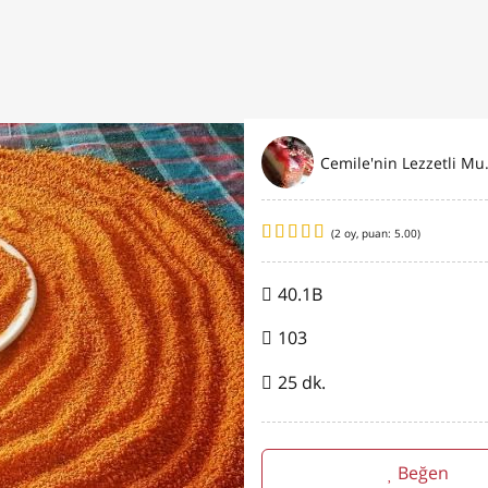
Cemile'
(
2
oy, puan:
5.00
)
40.1B
103
25 dk.
Beğen