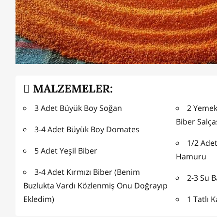
MALZEMELER:
3 Adet Büyük Boy Soğan
2 Yemek
Biber Salça
3-4 Adet Büyük Boy Domates
1/2 Adet
5 Adet Yeşil Biber
Hamuru
3-4 Adet Kırmızı Biber (Benim
2-3 Su B
Buzlukta Vardı Közlenmiş Onu Doğrayıp
Ekledim)
1 Tatlı K