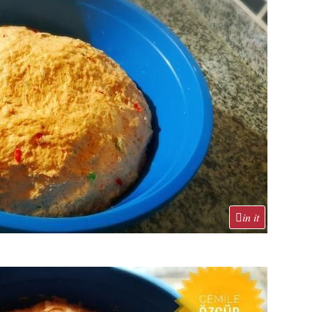
in it