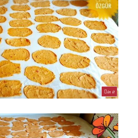
in it