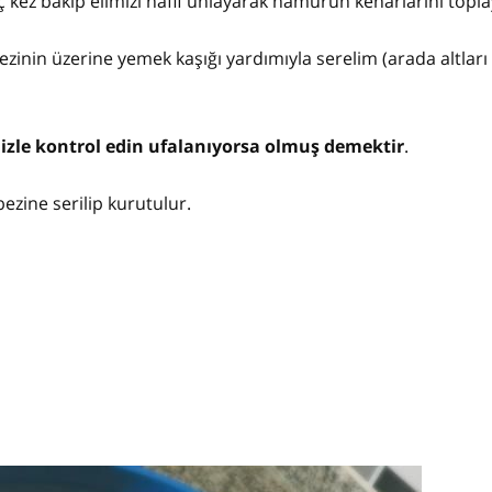
 kez bakıp elimizi hafif unlayarak hamurun kenarlarını topla
zinin üzerine yemek kaşığı yardımıyla serelim (arada altları
nizle kontrol edin ufalanıyorsa olmuş demektir
.
ezine serilip kurutulur.