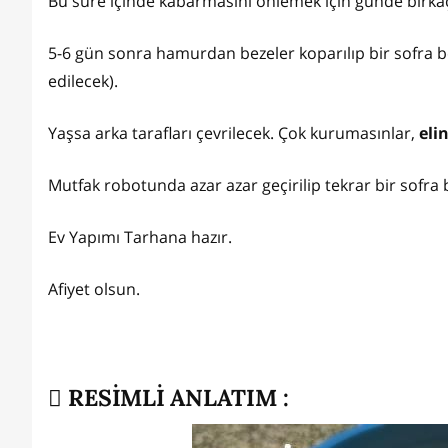
Bu süre içinde kabarmasını önlemek için günde birkaç
5-6 gün sonra hamurdan bezeler koparılıp bir sofra be
edilecek).
Yaşsa arka tarafları çevrilecek. Çok kurumasınlar,
eli
Mutfak robotunda azar azar geçirilip tekrar bir sofra b
Ev Yapımı Tarhana hazır.
Afiyet olsun.
RESİMLİ ANLATIM :