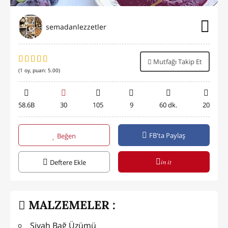
semadanlezzetler
Mutfağı Takip Et
(
1
oy, puan:
5.00
)
58.6B
30
105
9
60 dk.
20
FB'ta Paylaş
Beğen
in it
Deftere Ekle
MALZEMELER :
Siyah Bağ Üzümü