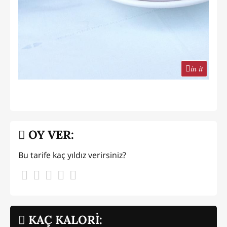
in it
OY VER:
Bu tarife kaç yıldız verirsiniz?
KAÇ KALORİ: