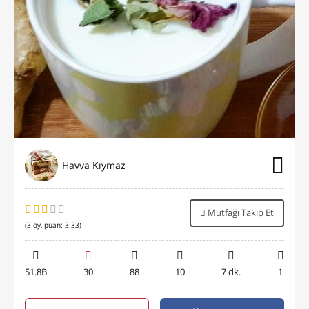
Havva Kıymaz
Mutfağı Takip Et
(
3
oy, puan:
3.33
)
51.8B
30
88
10
7 dk.
1