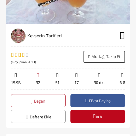
Kevserin Tarifleri
Mutfağı Takip Et
(
8
oy, puan:
4.13
)
15.9B
32
51
17
30 dk.
6-8
FB'ta Paylaş
Beğen
in it
Deftere Ekle