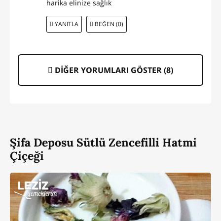
harika elinize sağlık
YANITLA
BEĞEN (0)
DİĞER YORUMLARI GÖSTER (
8
)
Şifa Deposu Sütlü Zencefilli Hatmi
Çiçeği