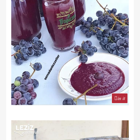
in it