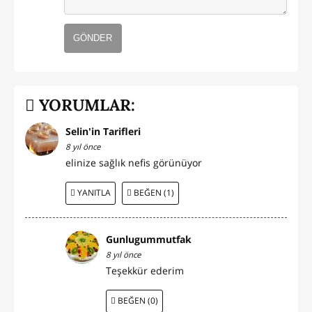
GÖNDER
YORUMLAR:
Selin'in Tarifleri
8 yıl önce
elinize sağlık nefis görünüyor
YANITLA
BEĞEN (1)
Gunlugummutfak
8 yıl önce
Teşekkür ederim
BEĞEN (0)