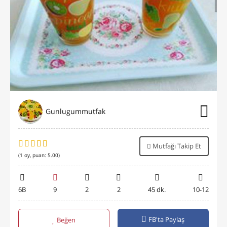
Gunlugummutfak
Mutfağı Takip Et
(
1
oy, puan:
5.00
)
6B
9
2
2
45 dk.
10-12
FB'ta Paylaş
Beğen