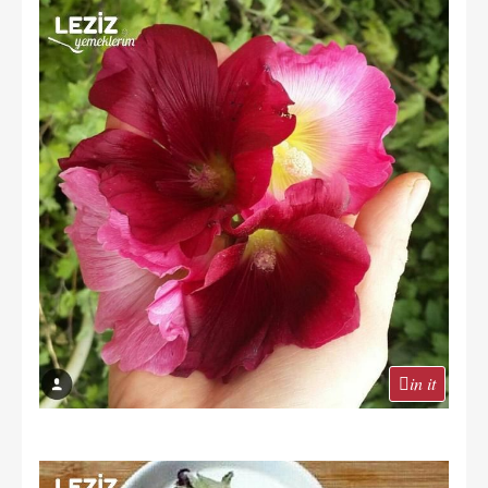
in it