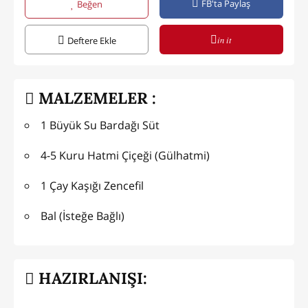
FB'ta Paylaş
Beğen
in it
Deftere Ekle
MALZEMELER :
1 Büyük Su Bardağı Süt
4-5 Kuru Hatmi Çiçeği (Gülhatmi)
1 Çay Kaşığı Zencefil
Bal (İsteğe Bağlı)
HAZIRLANIŞI: