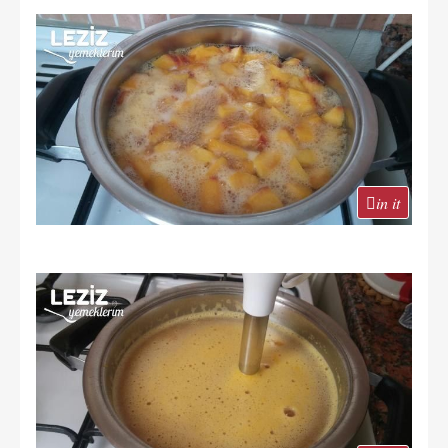
in it