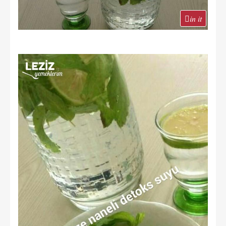
in it