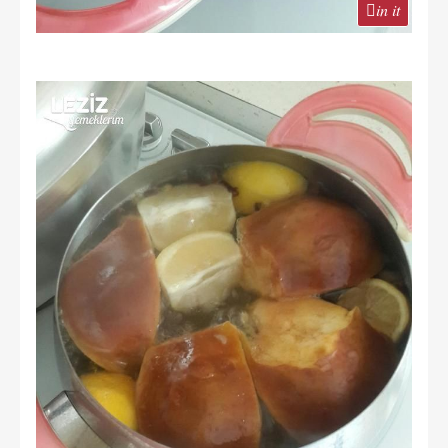
in it