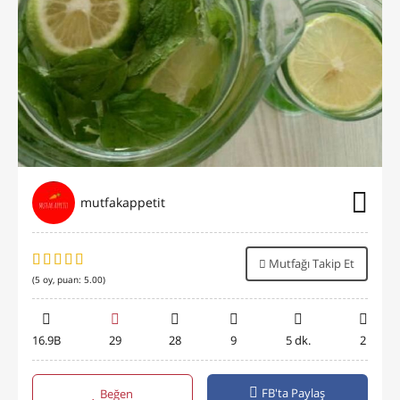
mutfakappetit
Mutfağı Takip Et
(
5
oy, puan:
5.00
)
16.9B
29
28
9
5 dk.
2
FB'ta Paylaş
Beğen