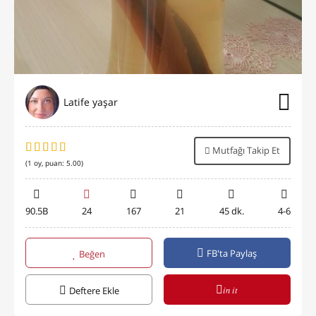
Latife yaşar
Mutfağı Takip Et
(
1
oy, puan:
5.00
)
90.5B
24
167
21
45 dk.
4-6
FB'ta Paylaş
Beğen
in it
Deftere Ekle