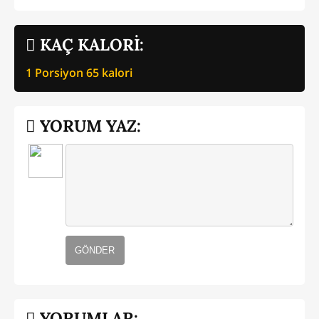
KAÇ KALORİ:
1 Porsiyon
65
kalori
YORUM YAZ:
GÖNDER
YORUMLAR: