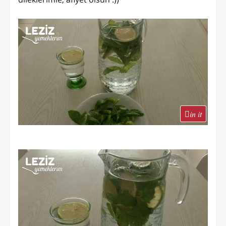
in it