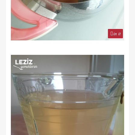
in it