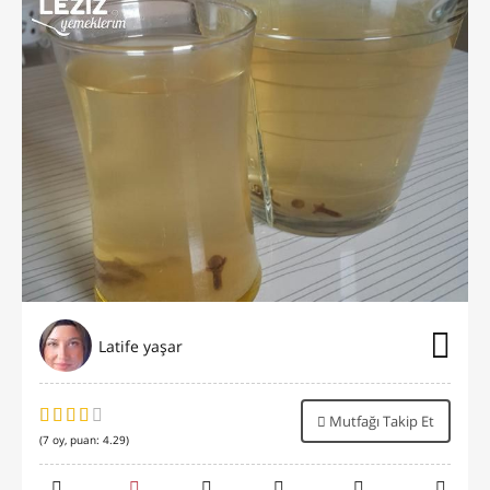
Latife yaşar
Mutfağı Takip Et
(
7
oy, puan:
4.29
)