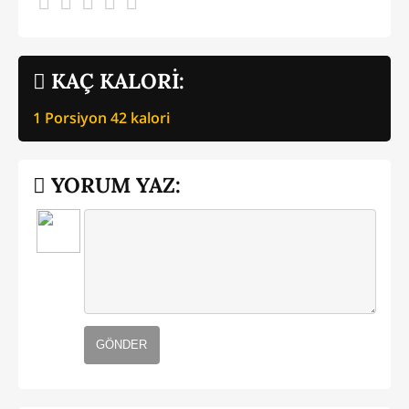
KAÇ KALORİ:
1 Porsiyon
42
kalori
YORUM YAZ:
GÖNDER