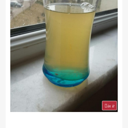
in it