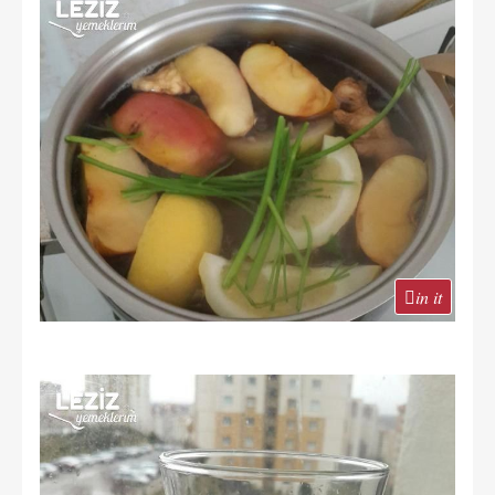
in it