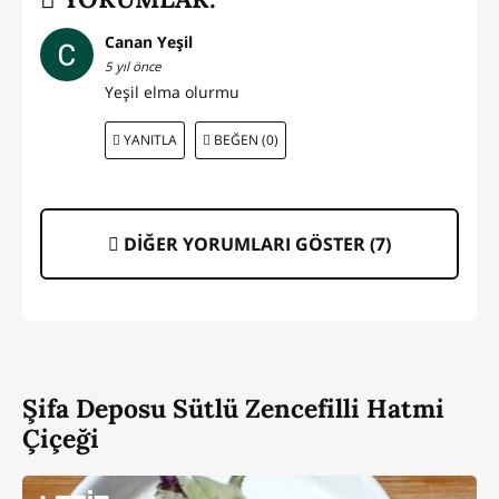
Canan Yeşil
5 yıl önce
Yeşil elma olurmu
YANITLA
BEĞEN (0)
DİĞER YORUMLARI GÖSTER (
7
)
Şifa Deposu Sütlü Zencefilli Hatmi
Çiçeği