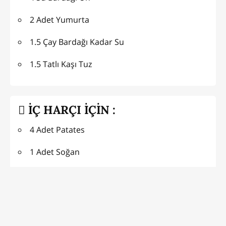
2 Adet Yumurta
1.5 Çay Bardağı Kadar Su
1.5 Tatlı Kaşı Tuz
İÇ HARÇI İÇİN :
4 Adet Patates
1 Adet Soğan
3 Yemek Kaşığı Sıvıyağ
Kırmızı Toz Biber
Nane