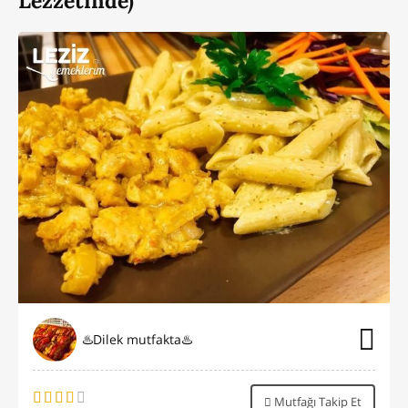
Lezzetinde)
♨️Dilek mutfakta♨️
Mutfağı Takip Et