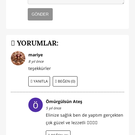
GÖNDER
YORUMLAR:
mariye
8 yıl önce
teşekkürler
YANITLA
BEĞEN (0)
Ömürgülsün Ateş
5 yıl önce
Elinize sağlık ben de yaptım gerçekten
çok güzel ve lezzetli 👍🏻👌🏻