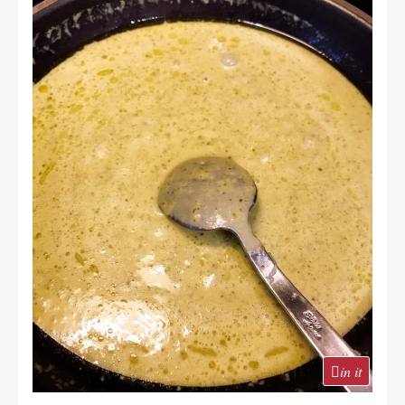
in it