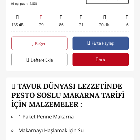
(
6
oy, puan:
4.83
)
135.4B
29
86
21
20 dk.
6
FB'ta Paylaş
Beğen
in it
Deftere Ekle
TAVUK DÜNYASI LEZZETİNDE
PESTO SOSLU MAKARNA TARİFİ
İÇİN MALZEMELER :
1 Paket Penne Makarna
Makarnayı Haşlamak İçin Su