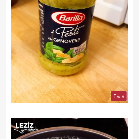
in it