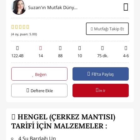
Suzan'ın Mutfak Dünyası
Mutfağı Takip Et
(
4
oy, puan:
5.00
)
122.4B
14
88
10
75 dk.
4-6
FB'ta Paylaş
Beğen
in it
Deftere Ekle
HENGEL (ÇERKEZ MANTISI)
TARİFİ İÇİN MALZEMELER :
4 Su Bardağı Un