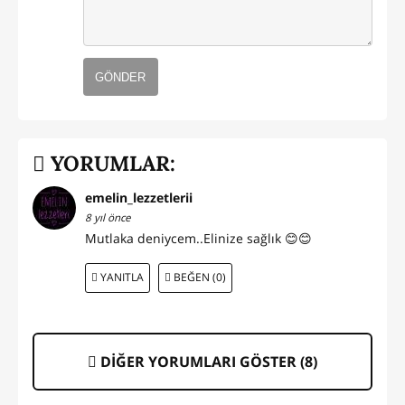
GÖNDER
YORUMLAR:
emelin_lezzetlerii
8 yıl önce
Mutlaka deniycem..Elinize sağlık 😊😊
YANITLA
BEĞEN (0)
DİĞER YORUMLARI GÖSTER (
8
)