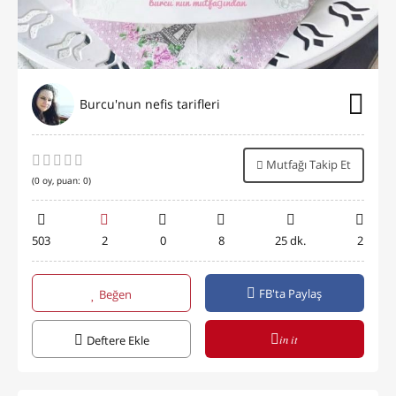
Burcu'nun nefis tarifleri
Mutfağı Takip Et
(
0
oy, puan:
0
)
503
2
0
8
25 dk.
2
FB'ta Paylaş
Beğen
in it
Deftere Ekle