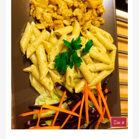
in it