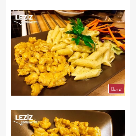
in it