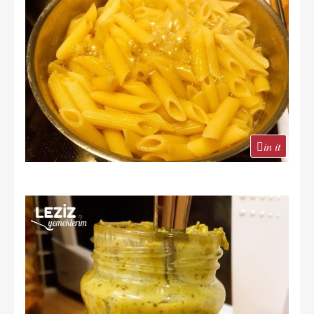
in it