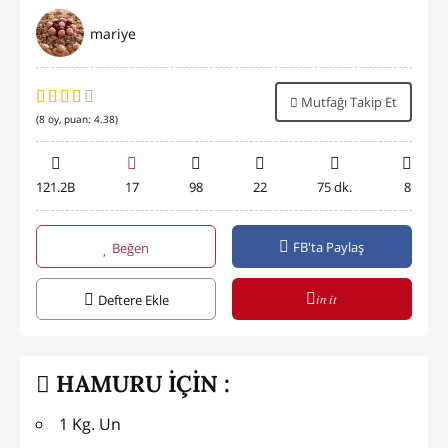
mariye
Mutfağı Takip Et
(
8
oy, puan:
4.38
)
121.2B
17
98
22
75 dk.
8
FB'ta Paylaş
Beğen
in it
Deftere Ekle
HAMURU İÇİN :
1 Kg. Un