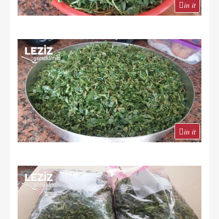
in it
in it