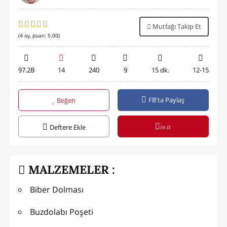
Mutfağı Takip Et
(
4
oy, puan:
5.00
)
97.2B
14
240
9
15 dk.
12-15
FB'ta Paylaş
Beğen
in it
Deftere Ekle
MALZEMELER :
Biber Dolması
Buzdolabı Poşeti