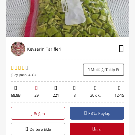
Kevserin Tarifleri
Mutfağı Takip Et
(
3
oy, puan:
4.33
)
68.8B
29
221
8
30 dk.
12-15
FB'ta Paylaş
Beğen
in it
Deftere Ekle