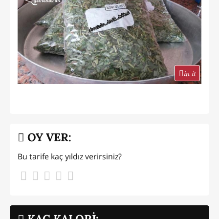
in it
OY VER:
Bu tarife kaç yıldız verirsiniz?
KAÇ KALORİ: