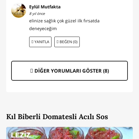
Eylül Mutfakta
8 yıl önce
elinize sağlık çok güzel ilk fırsatda
deneyeceğim
YANITLA
BEĞEN (0)
DİĞER YORUMLARI GÖSTER (
8
)
Kıl Biberli Domatesli Acılı Sos