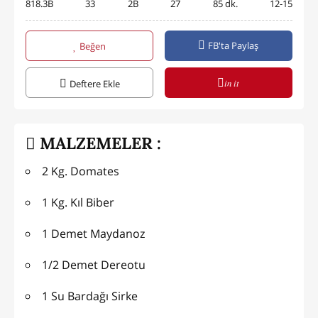
818.3B
33
2B
27
85 dk.
12-15
FB'ta Paylaş
Beğen
in it
Deftere Ekle
MALZEMELER :
2 Kg. Domates
1 Kg. Kıl Biber
1 Demet Maydanoz
1/2 Demet Dereotu
1 Su Bardağı Sirke