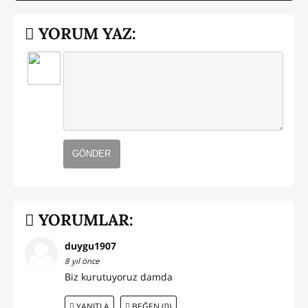
YORUM YAZ:
GÖNDER
YORUMLAR:
duygu1907
8 yıl önce
Biz kurutuyoruz damda
YANITLA
BEĞEN (0)