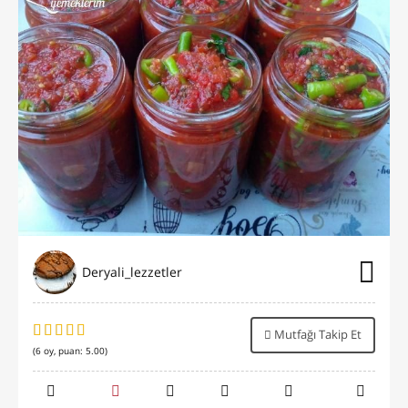
Deryali_lezzetler
Mutfağı Takip Et
(
6
oy, puan:
5.00
)