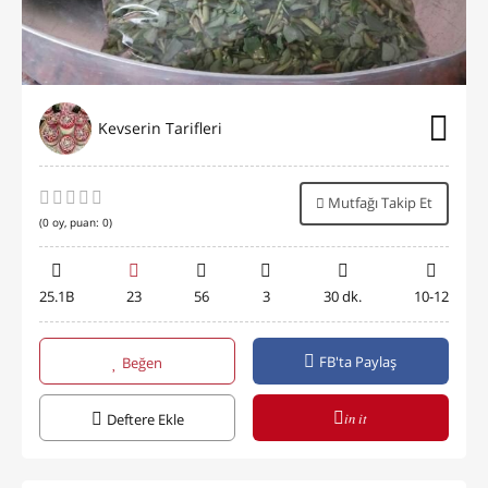
Kevserin Tarifleri
Mutfağı Takip Et
(
0
oy, puan:
0
)
25.1B
23
56
3
30 dk.
10-12
FB'ta Paylaş
Beğen
in it
Deftere Ekle