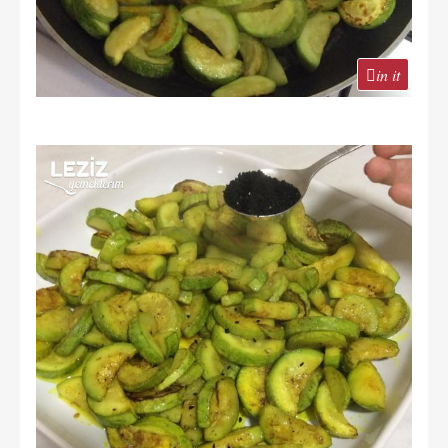
in it