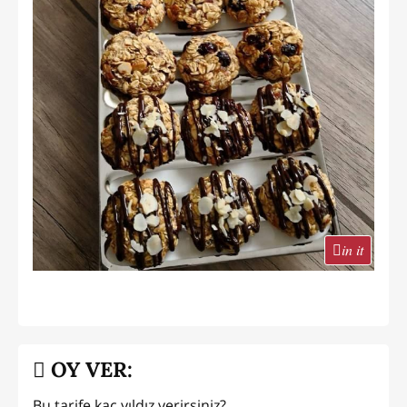
in it
OY VER:
Bu tarife kaç yıldız verirsiniz?