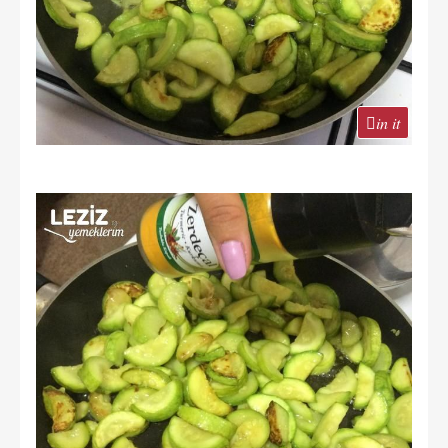
in it