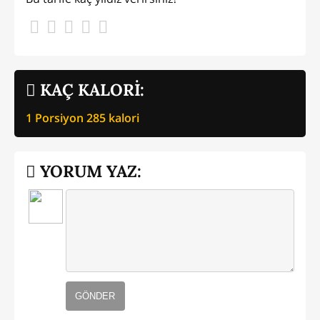
KAÇ KALORİ:
1 Porsiyon
285
kalori
YORUM YAZ:
GÖNDER