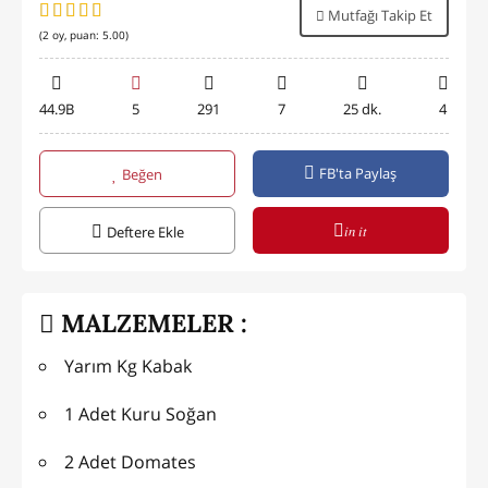
Mutfağı Takip Et
(
2
oy, puan:
5.00
)
44.9B
5
291
7
25 dk.
4
FB'ta Paylaş
Beğen
in it
Deftere Ekle
MALZEMELER :
Yarım Kg Kabak
1 Adet Kuru Soğan
2 Adet Domates