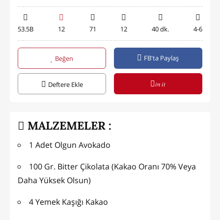
53.5B
12
71
12
40 dk.
4-6
FB'ta Paylaş
Beğen
in it
Deftere Ekle
MALZEMELER :
1 Adet Olgun Avokado
100 Gr. Bitter Çikolata (Kakao Oranı 70% Veya
Daha Yüksek Olsun)
4 Yemek Kaşığı Kakao