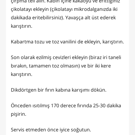
çırpma teli alın. Kabın içine kakaoyu ve erittiğiniz
çikolatayı ekleyin (çikolatayı mikrodalganızda iki
dakikada eritebilirsiniz). Yavaşça alt üst ederek
karıştırın.
Kabartma tozu ve toz vanilini de ekleyin, karıştırın.
Son olarak ezilmiş cevizleri ekleyin (biraz iri taneli
bırakın, tamamen toz olmasın) ve bir iki kere
karıştırın.
Dikdörtgen bir fırın kabına karışımı dökün.
Önceden ısıtılmış 170 derece fırında 25-30 dakika
pişirin.
Servis etmeden önce iyice soğutun.