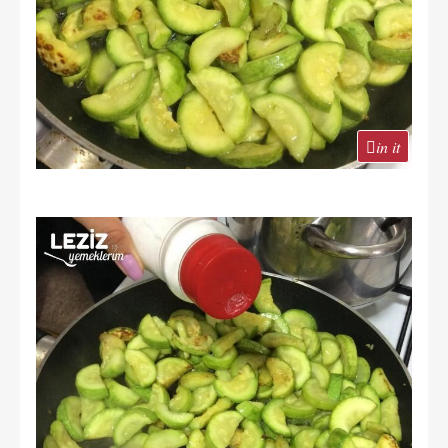
in it