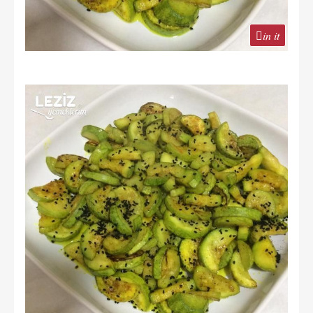
in it