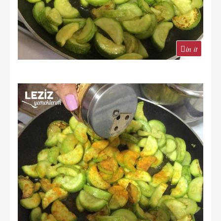
in it