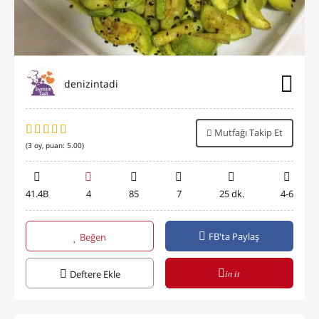
denizintadi
Mutfağı Takip Et
(
3
oy, puan:
5.00
)
41.4B
4
85
7
25 dk.
4-6
FB'ta Paylaş
Beğen
in it
Deftere Ekle