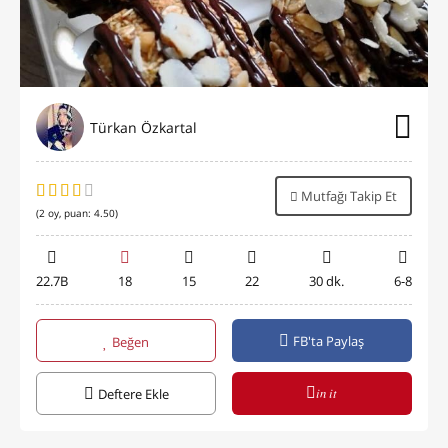
Türkan Özkartal
Mutfağı Takip Et
(
2
oy, puan:
4.50
)
22.7B
18
15
22
30 dk.
6-8
FB'ta Paylaş
Beğen
in it
Deftere Ekle