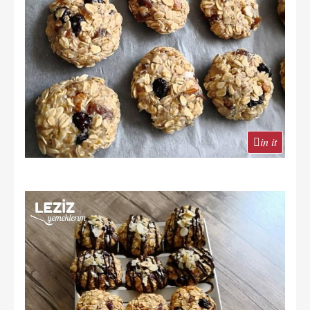
in it