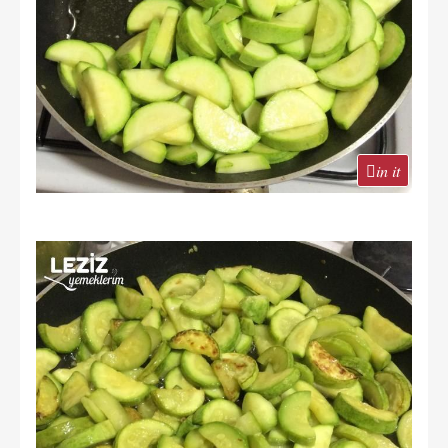
in it