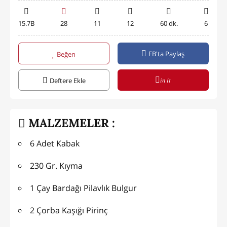
15.7B
28
11
12
60 dk.
6
FB'ta Paylaş
Beğen
in it
Deftere Ekle
MALZEMELER :
6 Adet Kabak
230 Gr. Kıyma
1 Çay Bardağı Pilavlık Bulgur
2 Çorba Kaşığı Pirinç