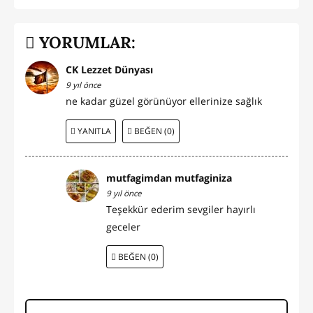
YORUMLAR:
CK Lezzet Dünyası
9 yıl önce
ne kadar güzel görünüyor ellerinize sağlık
YANITLA
BEĞEN (0)
mutfagimdan mutfaginiza
9 yıl önce
Teşekkür ederim sevgiler hayırlı
geceler
BEĞEN (0)