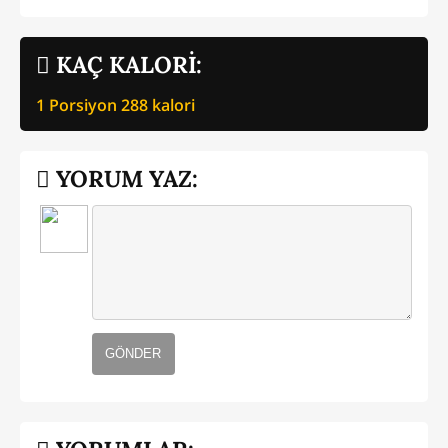
KAÇ KALORİ:
1 Porsiyon
288
kalori
YORUM YAZ:
GÖNDER