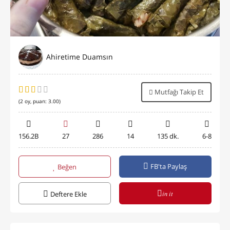
Ahiretime Duamsın
Mutfağı Takip Et
(
2
oy, puan:
3.00
)
156.2B
27
286
14
135 dk.
6-8
FB'ta Paylaş
Beğen
in it
Deftere Ekle