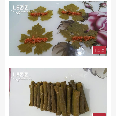
in it