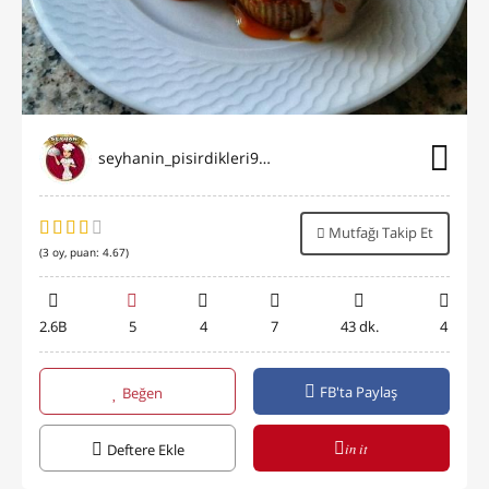
seyhanin_pisirdikleri9696
Mutfağı Takip Et
(
3
oy, puan:
4.67
)
2.6B
5
4
7
43 dk.
4
FB'ta Paylaş
Beğen
in it
Deftere Ekle