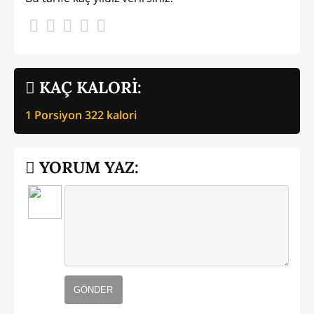
KAÇ KALORİ:
1 Porsiyon
322
kalori
YORUM YAZ:
GÖNDER