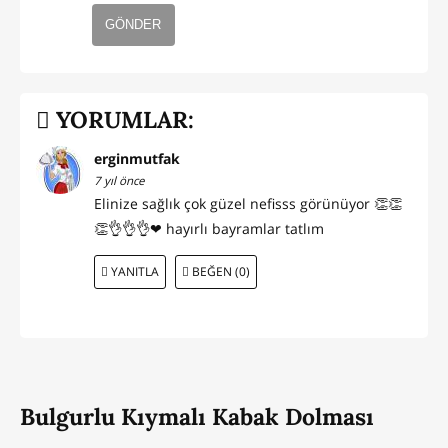
GÖNDER
YORUMLAR:
erginmutfak
7 yıl önce
Elinize sağlık çok güzel nefisss görünüyor 👏👏
👏👌👌👌❤ hayırlı bayramlar tatlım
YANITLA
BEĞEN (0)
Bulgurlu Kıymalı Kabak Dolması