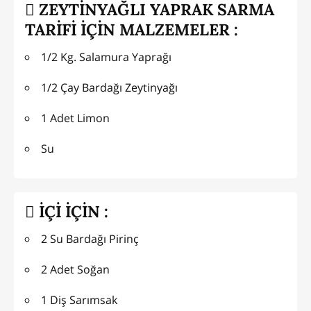
ZEYTİNYAĞLI YAPRAK SARMA
TARİFİ İÇİN MALZEMELER :
1/2 Kg. Salamura Yaprağı
1/2 Çay Bardağı Zeytinyağı
1 Adet Limon
Su
İÇİ İÇİN :
2 Su Bardağı Pirinç
2 Adet Soğan
1 Diş Sarımsak