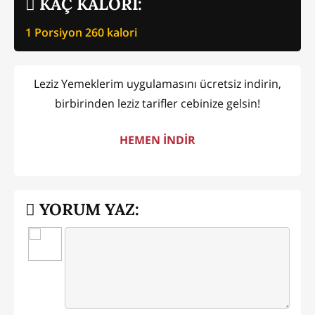
KAÇ KALORİ:
1 Porsiyon
260
kalori
Leziz Yemeklerim uygulamasını ücretsiz indirin,
birbirinden leziz tarifler cebinize gelsin!
HEMEN İNDİR
YORUM YAZ: