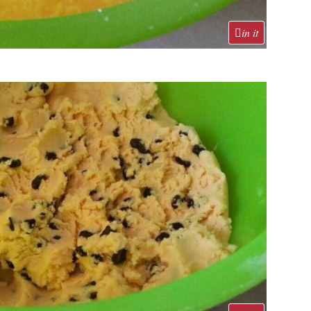
in it