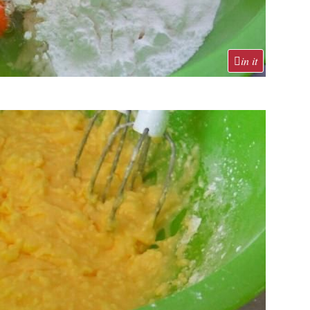
in it