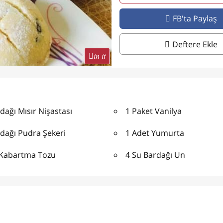
FB'ta Paylaş
Deftere Ekle
in it
dağı Mısır Nişastası
1 Paket Vanilya
dağı Pudra Şekeri
1 Adet Yumurta
 Kabartma Tozu
4 Su Bardağı Un