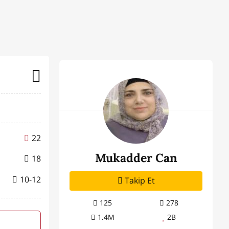
22
Mukadder Can
18
10-12
Takip Et
125
278
1.4M
2B