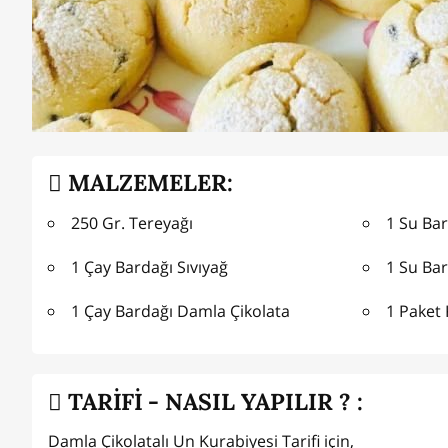
MALZEMELER:
250 Gr. Tereyağı
1 Su Bar
1 Çay Bardağı Sıvıyağ
1 Su Bar
1 Çay Bardağı Damla Çikolata
1 Paket
TARİFİ - NASIL YAPILIR ? :
Damla Çikolatalı Un Kurabiyesi Tarifi için,