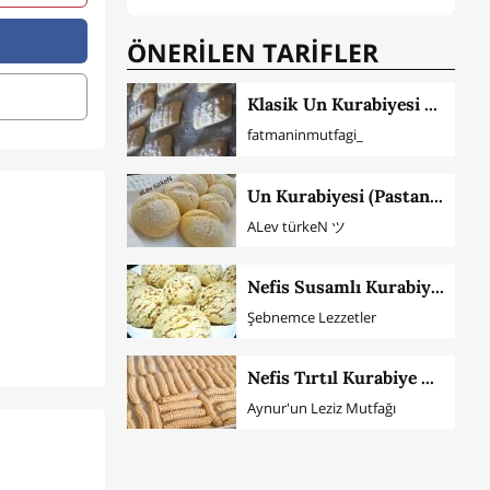
ÖNERİLEN TARİFLER
Klasik Un Kurabiyesi Nasıl Yapılır
fatmaninmutfagi_
Un Kurabiyesi (Pastane Tadında Püf Noktası İle)
ALev türkeN ツ
Nefis Susamlı Kurabiye Tarifi
Şebnemce Lezzetler
Nefis Tırtıl Kurabiye Yapımı
Aynur'un Leziz Mutfağı