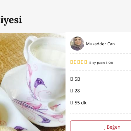
iyesi
Mukadder Can
(
5
oy, puan:
5.00
)
5B
28
55 dk.
Beğen