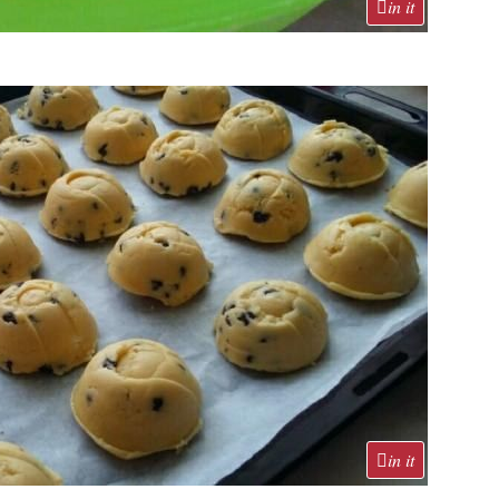
in it
in it