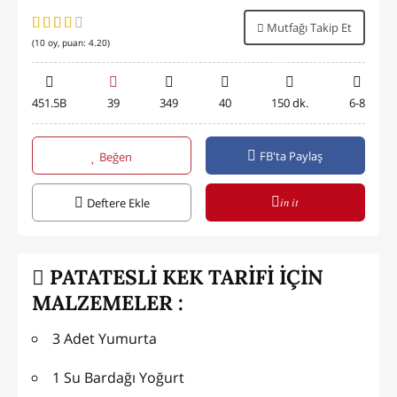
Mutfağı Takip Et
(
10
oy, puan:
4.20
)
451.5B
39
349
40
150 dk.
6-8
FB'ta Paylaş
Beğen
in it
Deftere Ekle
PATATESLİ KEK TARİFİ İÇİN
MALZEMELER :
3 Adet Yumurta
1 Su Bardağı Yoğurt