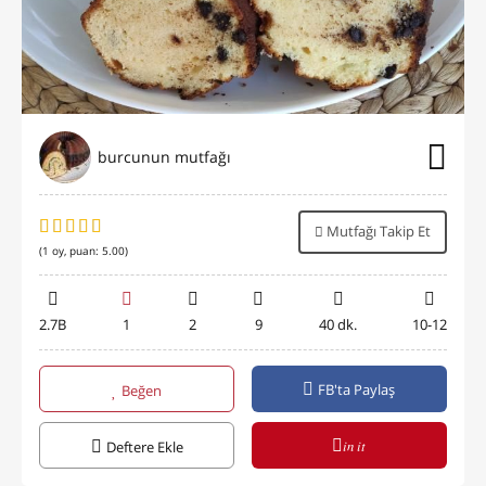
burcunun mutfağı
Mutfağı Takip Et
(
1
oy, puan:
5.00
)
2.7B
1
2
9
40 dk.
10-12
FB'ta Paylaş
Beğen
in it
Deftere Ekle