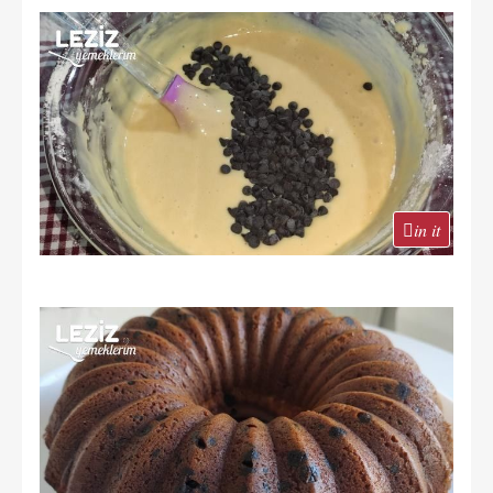
in it