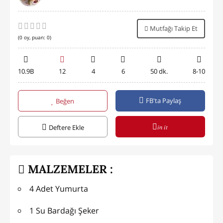
Mutfağı Takip Et
(
0
oy, puan:
0
)
10.9B
12
4
6
50 dk.
8-10
FB'ta Paylaş
Beğen
in it
Deftere Ekle
MALZEMELER :
4 Adet Yumurta
1 Su Bardağı Şeker