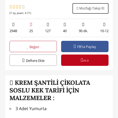
Mutfağı Takip Et
(
7
oy, puan:
4.71
)
294B
25
127
40
90 dk.
10-12
FB'ta Paylaş
Beğen
in it
Deftere Ekle
KREM ŞANTİLİ ÇİKOLATA
SOSLU KEK TARİFİ İÇİN
MALZEMELER :
3 Adet Yumurta