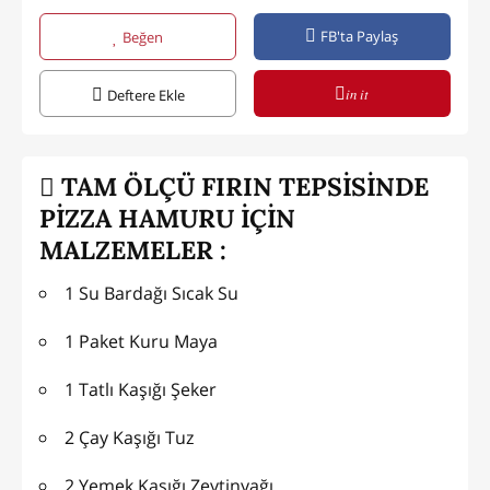
FB'ta Paylaş
Beğen
in it
Deftere Ekle
TAM ÖLÇÜ FIRIN TEPSİSİNDE
PİZZA HAMURU İÇİN
MALZEMELER :
1 Su Bardağı Sıcak Su
1 Paket Kuru Maya
1 Tatlı Kaşığı Şeker
2 Çay Kaşığı Tuz
2 Yemek Kaşığı Zeytinyağı