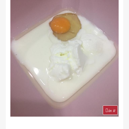
in it