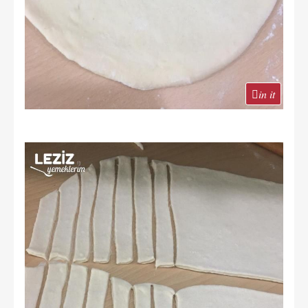
in it