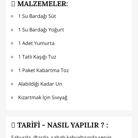
MALZEMELER:
1 Su Bardağı Süt
1 Su Bardağı Yoğurt
1 Adet Yumurta
1 Tatlı Kaşığı Tuz
1 Paket Kabartma Toz
Alabildiği Kadar Un
Kızartmak İçin Sıvıyağ
TARİFİ - NASIL YAPILIR ? :
Sahurda, iftarda, sabah kahvaltısında servis