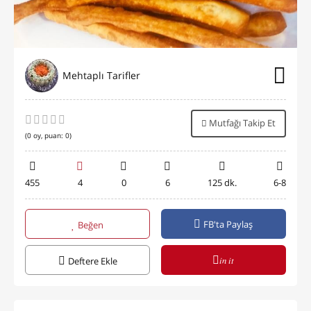
Mehtaplı Tarifler
Mutfağı Takip Et
(
0
oy, puan:
0
)
455
4
0
6
125 dk.
6-8
FB'ta Paylaş
Beğen
in it
Deftere Ekle