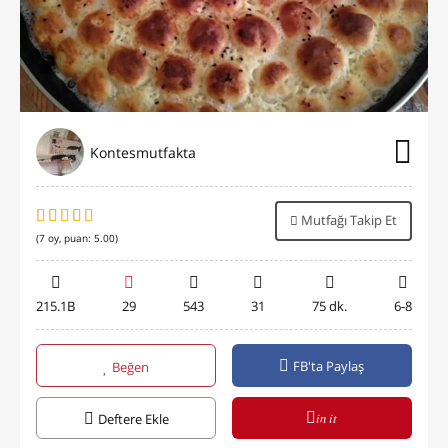
Kontesmutfakta
Mutfağı Takip Et
(
7
oy, puan:
5.00
)
215.1B
29
543
31
75 dk.
6-8
FB'ta Paylaş
Beğen
in it
Deftere Ekle