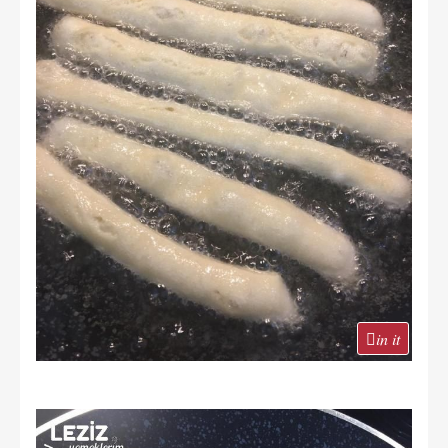
in it