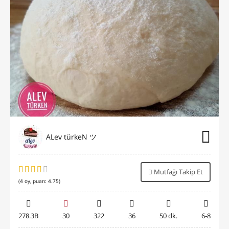
ALev türkeN ツ
Mutfağı Takip Et
(
4
oy, puan:
4.75
)
278.3B
30
322
36
50 dk.
6-8