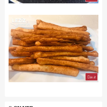
in it