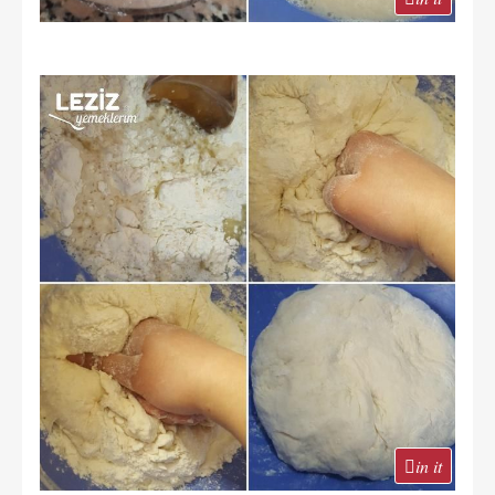
in it