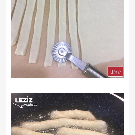
in it