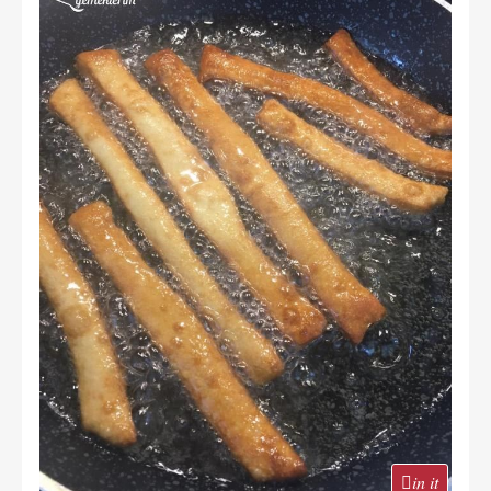
in it