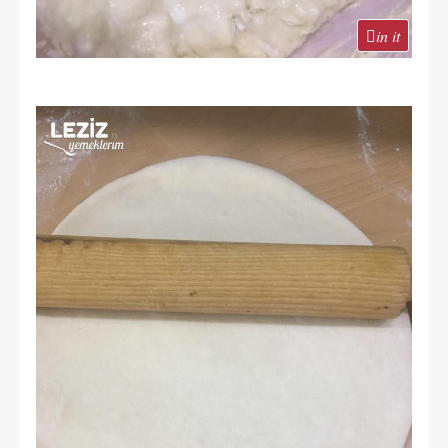
in it