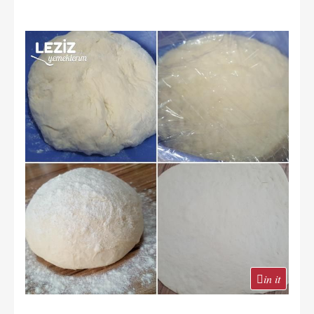
in it