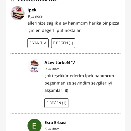
İpek
9 yıl önce
ellerinize sağlık alev hanımcım harika bir pizza
için en değerli püf noktalar
YANITLA
BEĞEN (1)
ALev türkeN ツ
9 yıl önce
çok teşekkür ederim İpek hanımcım
beğenmenize sevindim sevgiler iyi
akşamlar :)))
BEĞEN (1)
Esra Erbasi
5 yıl önce