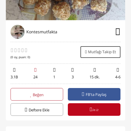
Kontesmutfakta
Mutfağı Takip Et
(
0
oy, puan:
0
)
3.1B
24
1
3
15 dk.
4-6
FB'ta Paylaş
Beğen
in it
Deftere Ekle