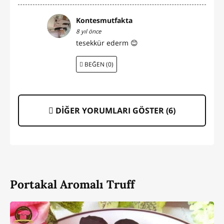
Kontesmutfakta
8 yıl önce
tesekkür ederm 😊
BEĞEN (0)
DİĞER YORUMLARI GÖSTER (
6
)
Portakal Aromalı Truff