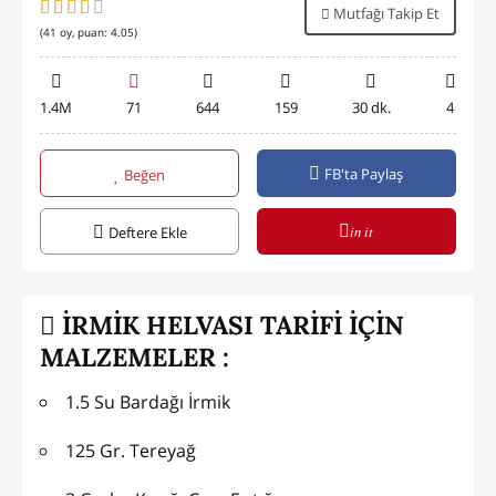
Mutfağı Takip Et
(
41
oy, puan:
4.05
)
1.4M
71
644
159
30 dk.
4
FB'ta Paylaş
Beğen
in it
Deftere Ekle
İRMİK HELVASI TARİFİ İÇİN
MALZEMELER :
1.5 Su Bardağı İrmik
125 Gr. Tereyağ