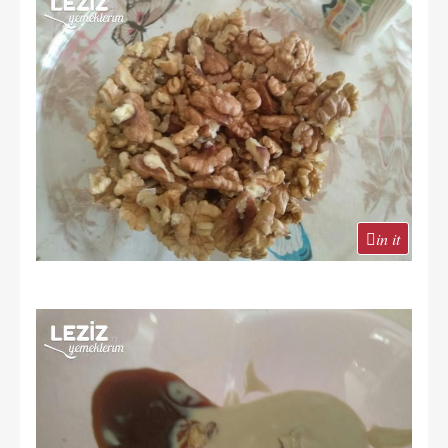
in it