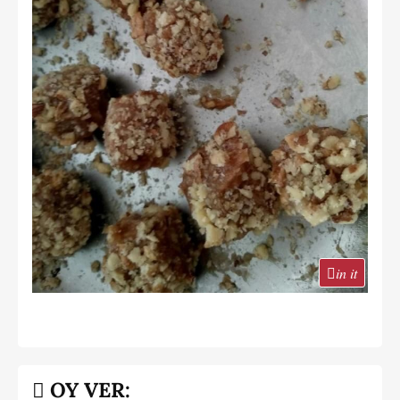
in it
OY VER: