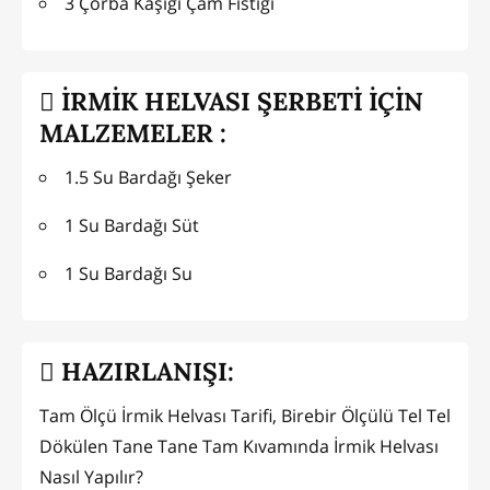
3 Çorba Kaşığı Çam Fıstığı
İRMİK HELVASI ŞERBETİ İÇİN
MALZEMELER :
1.5 Su Bardağı Şeker
1 Su Bardağı Süt
1 Su Bardağı Su
HAZIRLANIŞI:
Tam Ölçü İrmik Helvası Tarifi, Birebir Ölçülü Tel Tel
Dökülen Tane Tane Tam Kıvamında İrmik Helvası
Nasıl Yapılır?