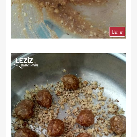
in it