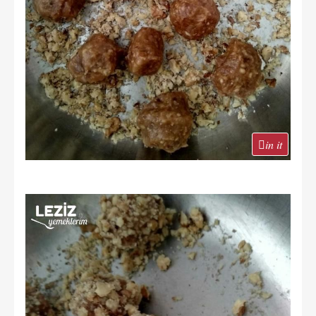
in it