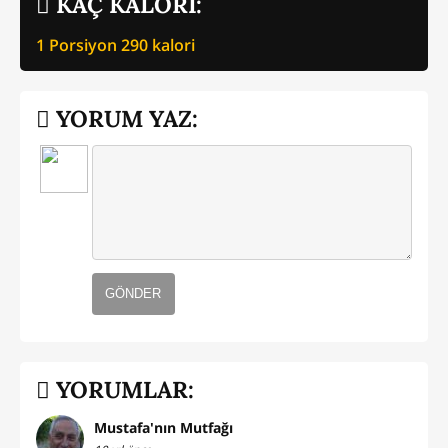
KAÇ KALORİ:
1 Porsiyon
290
kalori
YORUM YAZ:
GÖNDER
YORUMLAR:
Mustafa'nın Mutfağı