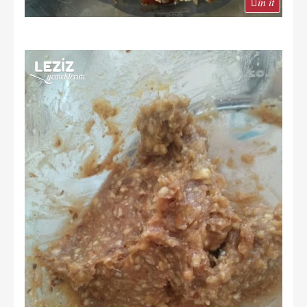
in it