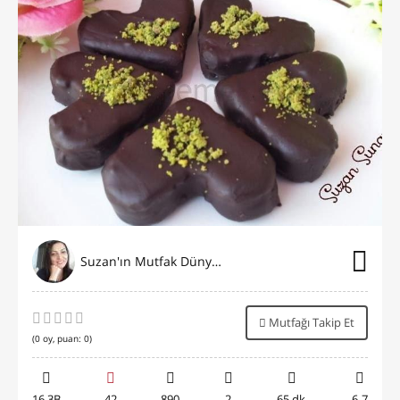
Suzan'ın Mutfak Dünyası
Mutfağı Takip Et
(
0
oy, puan:
0
)
16.3B
42
890
2
65 dk.
6-7