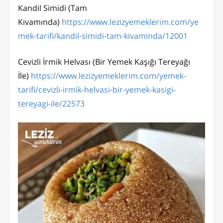
Kandil Simidi (Tam
Kıvamında)
https://www.lezizyemeklerim.com/ye
mek-tarifi/kandil-simidi-tam-kivaminda/12001
Cevizli İrmik Helvası (Bir Yemek Kaşığı Tereyağı
İle)
https://www.lezizyemeklerim.com/yemek-
tarifi/cevizli-irmik-helvasi-bir-yemek-kasigi-
tereyagi-ile/22573