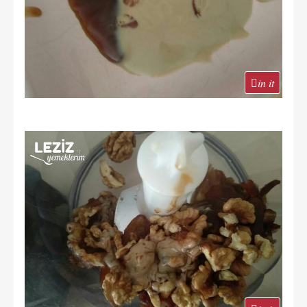
in it