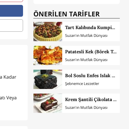
ÖNERİLEN TARİFLER
Tart Kalıbında Kumpir Tarifi
Suzan'ın Mutfak Dünyası
Patatesli Kek (Börek Tadında)
Suzan'ın Mutfak Dünyası
Bol Soslu Enfes Islak Kek
a Kadar
Şebnemce Lezzetler
atı Veya
Krem Şantili Çikolata Soslu Kek
Suzan'ın Mutfak Dünyası