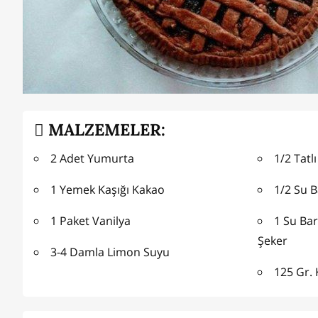
MALZEMELER:
2 Adet Yumurta
1/2 Tatlı
1 Yemek Kaşığı Kakao
1/2 Su B
1 Paket Vanilya
1 Su Ba
Şeker
3-4 Damla Limon Suyu
125 Gr.