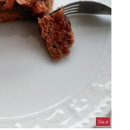
in it