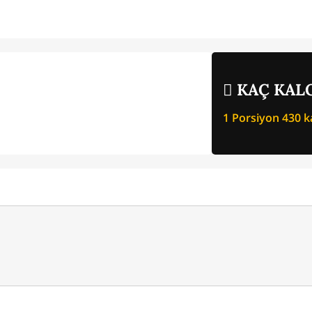
KAÇ KALO
1 Porsiyon
430
ka