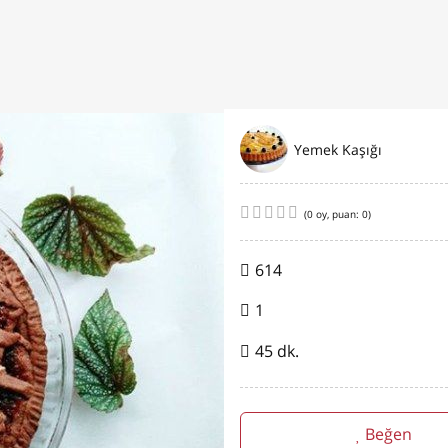
Yemek Kaşığı
(
0
oy, puan:
0
)
614
1
45 dk.
Beğen