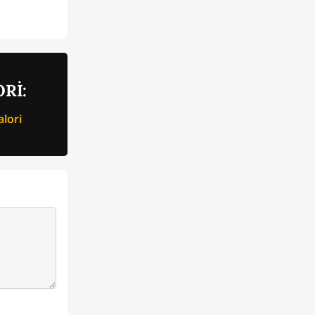
Rİ:
lori