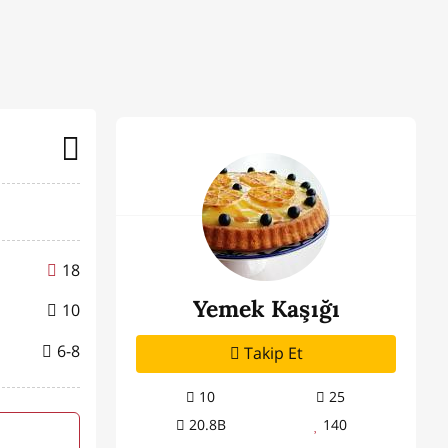
18
Yemek Kaşığı
10
6-8
Takip Et
10
25
20.8B
140