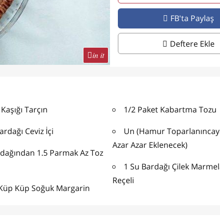
FB'ta Paylaş
Deftere Ekle
in it
 Kaşığı Tarçın
1/2 Paket Kabartma Tozu
ardağı Ceviz İçi
Un (Hamur Toparlanıncay
Azar Azar Eklenecek)
rdağından 1.5 Parmak Az Toz
1 Su Bardağı Çilek Marmel
Reçeli
 Küp Küp Soğuk Margarin