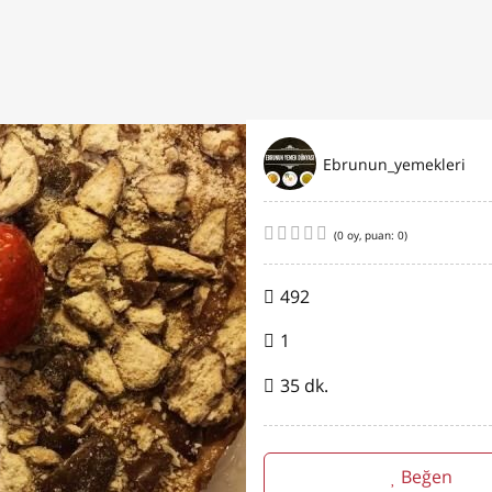
Ebrunun_yemekleri
(
0
oy, puan:
0
)
492
1
35 dk.
Beğen