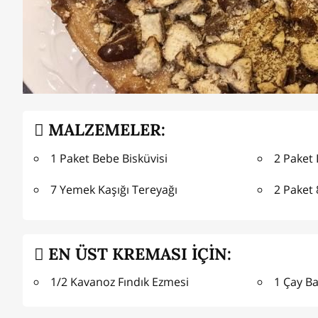
MALZEMELER:
1 Paket Bebe Bisküvisi
2 Paket
7 Yemek Kaşığı Tereyağı
2 Paket 
EN ÜST KREMASI İÇİN:
1/2 Kavanoz Fındık Ezmesi
1 Çay Ba