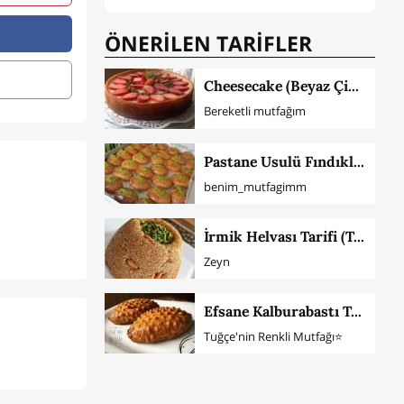
ÖNERİLEN TARİFLER
Cheesecake (Beyaz Çikolata Ve Çilekli)
Bereketli mutfağım
Pastane Usulü Fındıklı Şekerpare
benim_mutfagimm
İrmik Helvası Tarifi (Tam Ölçü)
Zeyn
Efsane Kalburabastı Tatlısı
Tuğçe'nin Renkli Mutfağı⭐️