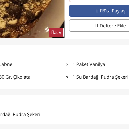
FB'ta Paylaş
Deftere Ekle
in it
 Labne
1 Paket Vanilya
80 Gr. Çikolata
1 Su Bardağı Pudra Şekeri
rdağı Pudra Şekeri