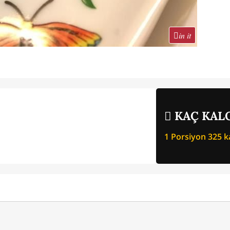
in it
KAÇ KALO
1 Porsiyon
325
ka