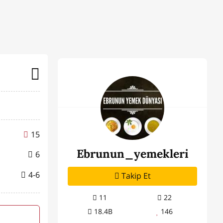
15
Ebrunun_yemekleri
6
4-6
Takip Et
11
22
18.4B
146