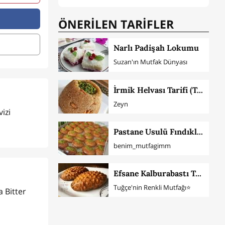
ÖNERİLEN TARİFLER
Narlı Padişah Lokumu
Suzan'ın Mutfak Dünyası
İrmik Helvası Tarifi (Tam Ölçü)
Zeyn
izi
Pastane Usulü Fındıklı Şekerpare
benim_mutfagimm
Efsane Kalburabastı Tatlısı
Tuğçe'nin Renkli Mutfağı⭐️
a Bitter