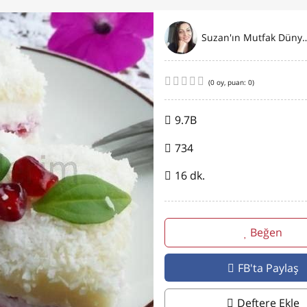
Suzan'ın Mutfak
(
0
oy, puan:
0
)
9.7B
734
16 dk.
Beğen
FB'ta Paylaş
Deftere Ekle