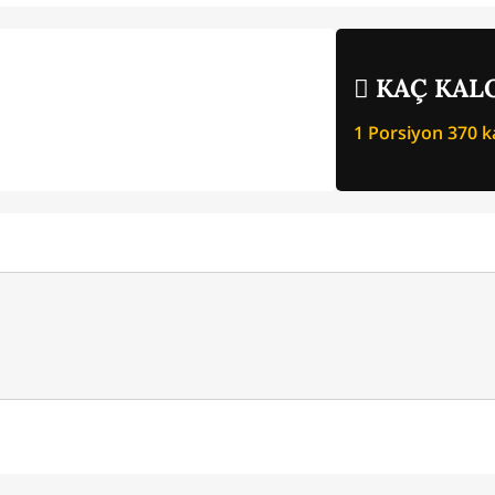
KAÇ KALO
1 Porsiyon
370
ka