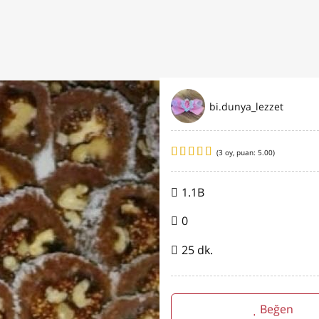
bi.dunya_lezzet
(
3
oy, puan:
5.00
)
1.1B
0
25 dk.
Beğen