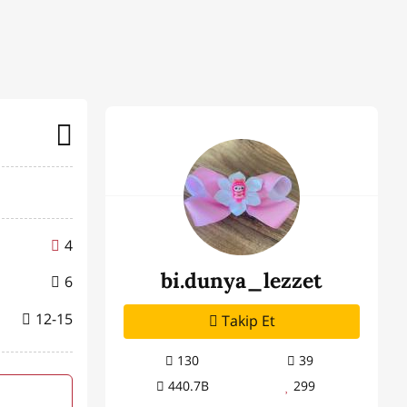
4
bi.dunya_lezzet
6
12-15
Takip Et
130
39
440.7B
299