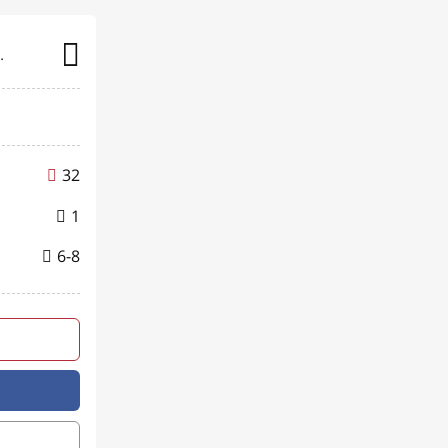
 Dünyası
32
1
6-8