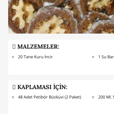
MALZEMELER:
20 Tane Kuru İncir
1 Su Bar
KAPLAMASI İÇİN:
48 Adet Petibör Büsküvi (2 Paket)
200 Ml. 