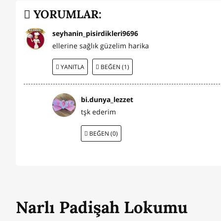
YORUMLAR:
seyhanin_pisirdikleri9696
ellerine sağlık güzelim harika
YANITLA
BEĞEN (1)
bi.dunya_lezzet
tşk ederim
BEĞEN (0)
Narlı Padişah Lokumu