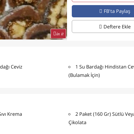
FB'ta Paylaş
Deftere Ekle
in it
dağı Ceviz
1 Su Bardağı Hindistan Cev
(Bulamak İçin)
Sıvı Krema
2 Paket (160 Gr) Sütlü Vey
Çikolata