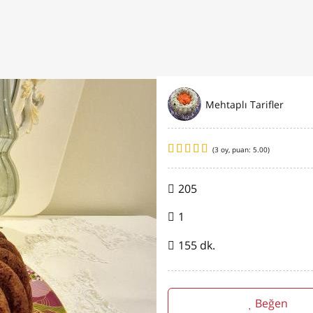
Mehtaplı Tarifler
(
3
oy, puan:
5.00
)
205
1
155 dk.
Beğen