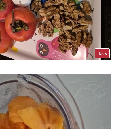
in it