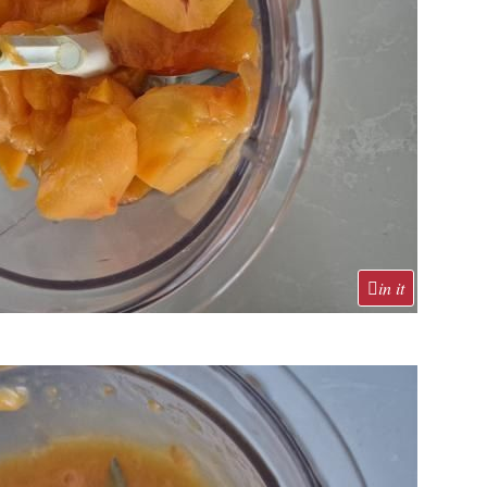
in it