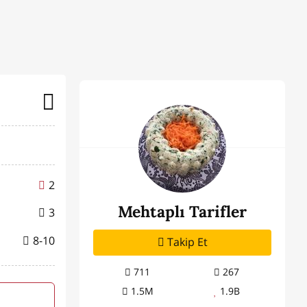
2
Mehtaplı Tarifler
3
8-10
Takip Et
711
267
1.5M
1.9B