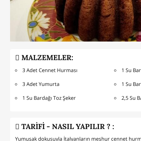
MALZEMELER:
3 Adet Cennet Hurması
1 Su Bar
3 Adet Yumurta
1 Su Bar
1 Su Bardağı Toz Şeker
2,5 Su 
TARİFİ - NASIL YAPILIR ? :
Yumuşak dokusuyla İtalyanların meşhur cennet hurmalı