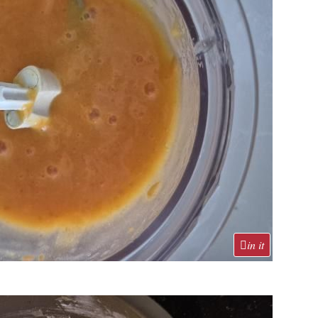
in it