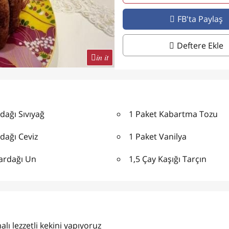
FB'ta Paylaş
Deftere Ekle
in it
dağı Sıvıyağ
1 Paket Kabartma Tozu
dağı Ceviz
1 Paket Vanilya
Bardağı Un
1,5 Çay Kaşığı Tarçın
 lezzetli kekini yapıyoruz