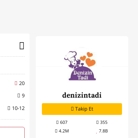
20
denizintadi
9
10-12
Takip Et
607
355
4.2M
7.8B