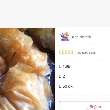
denizintadi
(
1
oy, puan:
5.00
)
1.9B
2
50 dk.
Beğen