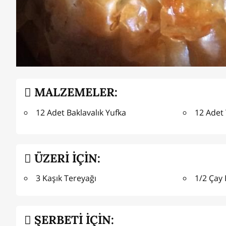
MALZEMELER:
12 Adet Baklavalık Yufka
12 Adet
ÜZERİ İÇİN:
3 Kaşık Tereyağı
1/2 Çay 
ŞERBETİ İÇİN: