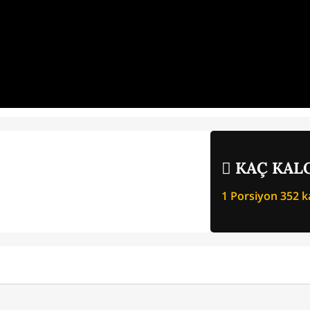
KAÇ KALO
1 Porsiyon
352
ka