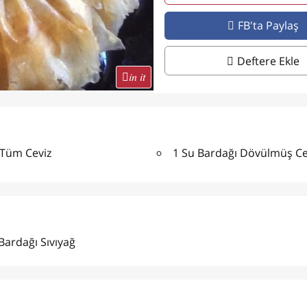
FB'ta Paylaş
Deftere Ekle
in it
 Tüm Ceviz
1 Su Bardağı Dövülmüş Ce
Bardağı Sıvıyağ