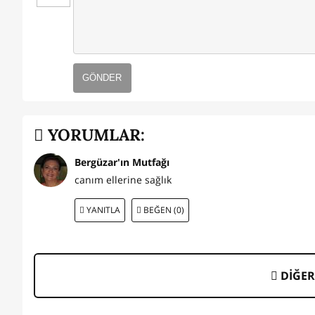
GÖNDER
YORUMLAR:
Bergüzar'ın Mutfağı
canım ellerine sağlık
YANITLA
BEĞEN (0)
DİĞER