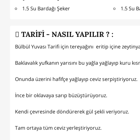
1.5 Su Bardağı Şeker
1.5 Su B
TARİFİ - NASIL YAPILIR ? :
Bülbül Yuvası Tarifi için tereyağını eritip içine zeytin
Baklavalık yufkanın yarısını bu yağla yağlayıp kuru kı
Onunda üzerini hafifçe yağlayıp ceviz serpiştiriyoruz.
İnce bir oklavaya sarıp büzüştürüyoruz.
Kendi çevresinde döndürerek gül şekli veriyoruz.
Tam ortaya tüm ceviz yerleştiriyoruz.