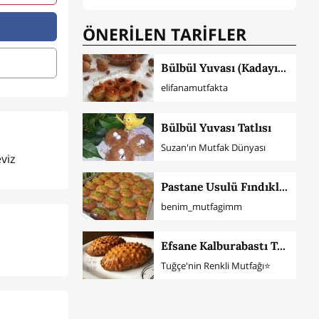
ÖNERİLEN TARİFLER
Bülbül Yuvası (Kadayıflı)
elifanamutfakta
Bülbül Yuvası Tatlısı
Suzan'ın Mutfak Dünyası
viz
Pastane Usulü Fındıklı Şekerpare
benim_mutfagimm
Efsane Kalburabastı Tatlısı
Tuğçe'nin Renkli Mutfağı⭐️