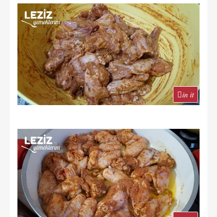
in it