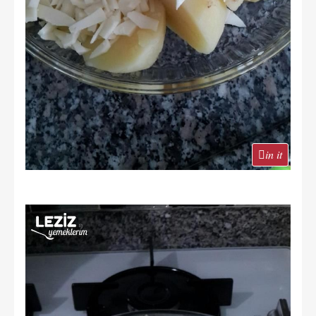
in it