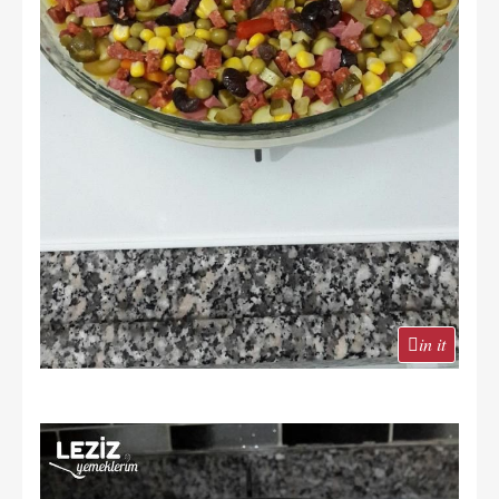
in it