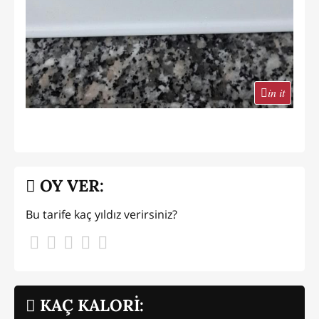
in it
OY VER:
Bu tarife kaç yıldız verirsiniz?
KAÇ KALORİ: