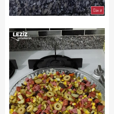
in it