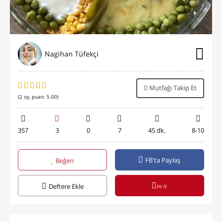
Nagihan Tüfekçi
Mutfağı Takip Et
(
2
oy, puan:
5.00
)
357
3
0
7
45 dk.
8-10
FB'ta Paylaş
Beğen
in it
Deftere Ekle