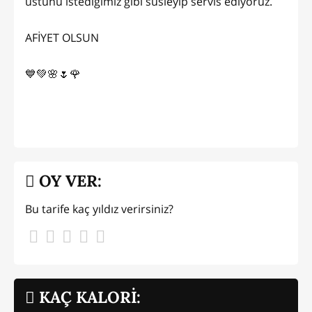
üstünü istediğimiz gibi süsleyip servis ediyoruz.
AFİYET OLSUN
💙💚🌸🌷🌹
OY VER:
Bu tarife kaç yıldız verirsiniz?
KAÇ KALORİ: