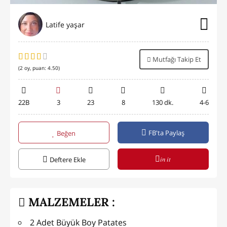
Latife yaşar
Mutfağı Takip Et
(
2
oy, puan:
4.50
)
22B
3
23
8
130 dk.
4-6
FB'ta Paylaş
Beğen
in it
Deftere Ekle
MALZEMELER :
2 Adet Büyük Boy Patates