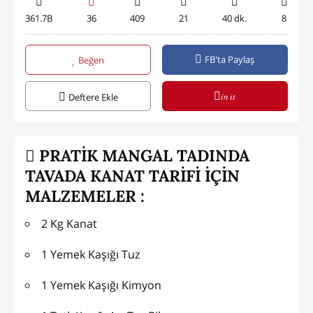
361.7B
36
409
21
40 dk.
8
FB'ta Paylaş
Beğen
in it
Deftere Ekle
PRATİK MANGAL TADINDA
TAVADA KANAT TARİFİ İÇİN
MALZEMELER :
2 Kg Kanat
1 Yemek Kaşığı Tuz
1 Yemek Kaşığı Kimyon