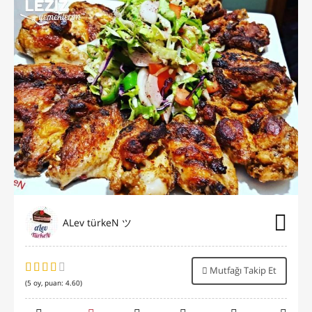
ALev türkeN ツ
Mutfağı Takip Et
(
5
oy, puan:
4.60
)