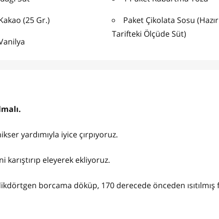
Kakao (25 Gr.)
Paket Çikolata Sosu (Hazır
Tarifteki Ölçüde Süt)
Vanilya
lmalı.
ikser yardımıyla iyice çırpıyoruz.
i karıştırıp eleyerek ekliyoruz.
dikdörtgen borcama döküp, 170 derecede önceden ısıtılmış f