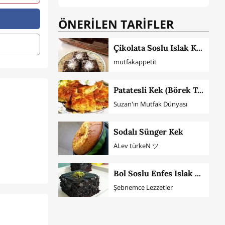
ÖNERİLEN TARİFLER
Çikolata Soslu Islak Kek
mutfakappetit
Patatesli Kek (Börek Tadında)
Suzan'ın Mutfak Dünyası
Sodalı Sünger Kek
ALev türkeN ツ
Bol Soslu Enfes Islak Kek
Şebnemce Lezzetler