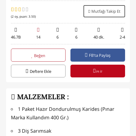
Mutfağı Takip Et
(
2
oy, puan:
3.50
)
46.7B
14
6
6
40 dk.
2-4
FB'ta Paylaş
Beğen
in it
Deftere Ekle
MALZEMELER :
1 Paket Hazır Dondurulmuş Karides (Pınar
Marka Kullandım 400 Gr.)
3 Diş Sarımsak