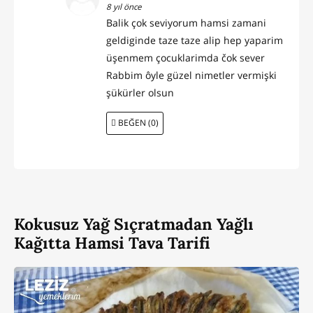
8 yıl önce
Balik çok seviyorum hamsi zamani
geldiginde taze taze alip hep yaparim
üşenmem çocuklarimda čok sever
Rabbim ôyle güzel nimetler vermişki
şükürler olsun
BEĞEN (0)
Kokusuz Yağ Sıçratmadan Yağlı
Kağıtta Hamsi Tava Tarifi