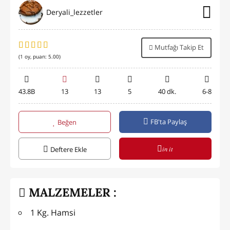
Deryali_lezzetler
Mutfağı Takip Et
(
1
oy, puan:
5.00
)
43.8B
13
13
5
40 dk.
6-8
FB'ta Paylaş
Beğen
in it
Deftere Ekle
MALZEMELER :
1 Kg. Hamsi