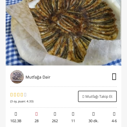
Mutfağa Dair
Mutfağı Takip Et
(
3
oy, puan:
4.33
)
102.3B
28
262
11
30 dk.
4-6