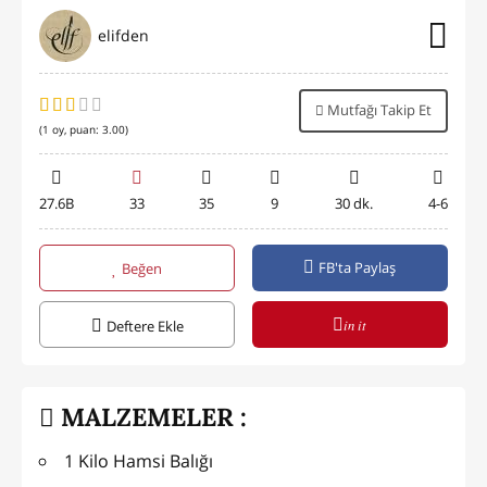
elifden
Mutfağı Takip Et
(
1
oy, puan:
3.00
)
27.6B
33
35
9
30 dk.
4-6
FB'ta Paylaş
Beğen
in it
Deftere Ekle
MALZEMELER :
1 Kilo Hamsi Balığı