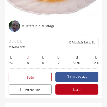
Mustafa'nın Mutfağı
Mutfağı Takip Et
(
0
oy, puan:
0
)
557
8
0
2
55 dk.
2-4
FB'ta Paylaş
Beğen
in it
Deftere Ekle