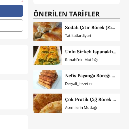
ÖNERİLEN TARİFLER
Sodalı Çıtır Börek (Favoriniz Olacak)
Tatlitatlardiyari
Unlu Sirkeli Ispanaklı Çıtır Börek
Ronahi'nin Mutfağı
Nefis Paçanga Böreği Tarifi
Deryali_lezzetler
Çok Pratik Çiğ Börek Tarifi
Acemilerin Mutfağı