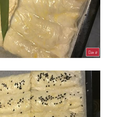
in it