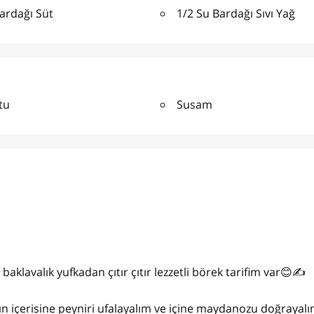
ardağı Süt
1/2 Su Bardağı Sıvı Yağ
tu
Susam
 baklavalık yufkadan çıtır çıtır lezzetli börek tarifim var😊✍️
bın içerisine peyniri ufalayalım ve içine maydanozu doğrayalı