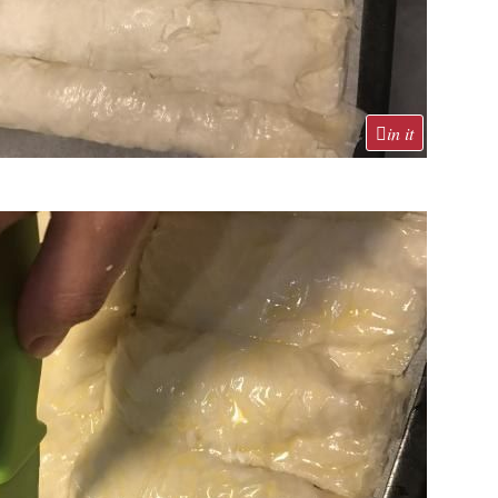
in it