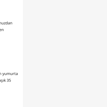
umuzdan
den
an yumurta
aşık 35