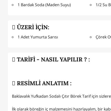
1 Bardak Soda (Maden Suyu)
1/2 Su B
ÜZERİ İÇİN:
1 Adet Yumurta Sarısı
Çörek O
TARİFİ - NASIL YAPILIR ? :
RESİMLİ ANLATIM :
Baklavalık Yufkadan Sodalı Çıtır Börek Tarif için sizlere
İlk olarak böreğin iç malzemesini hazırlayalım, bir ka