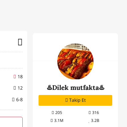
18
♨️Dilek mutfakta♨️
12
6-8
Takip Et
205
316
3.1M
3.2B