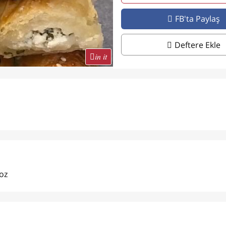
FB'ta Paylaş
Deftere Ekle
in it
oz