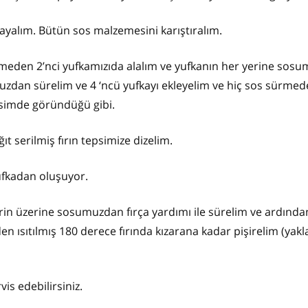
ayalım. Bütün sos malzemesini karıştıralım.
ürmeden 2’nci yufkamızıda alalım ve yufkanın her yerine sos
uzdan sürelim ve 4 ‘ncü yufkayı ekleyelim ve hiç sos sürme
resimde göründüğü gibi.
ıt serilmiş fırın tepsimize dizelim.
ufkadan oluşuyor.
rin üzerine sosumuzdan fırça yardımı ile sürelim ve ardınd
 ısıtılmış 180 derece fırında kızarana kadar pişirelim (yakl
vis edebilirsiniz.