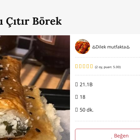
ı Çıtır Börek
♨️Dilek mutfakta♨️
(
2
oy, puan:
5.00
)
21.1B
18
50 dk.
Beğen