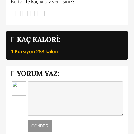
Bu tarife kaç yıldız verirsiniz?
KAÇ KALORİ:
1 Porsiyon
288
kalori
YORUM YAZ:
GÖNDER