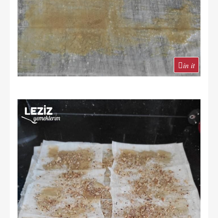
in it