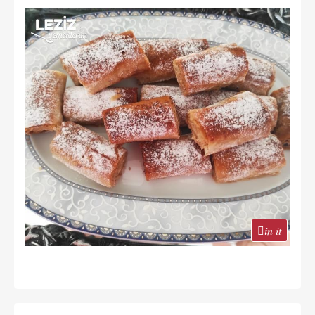
in it