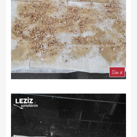
in it