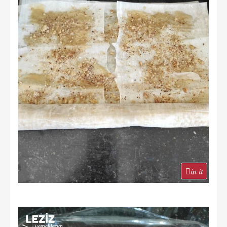
in it