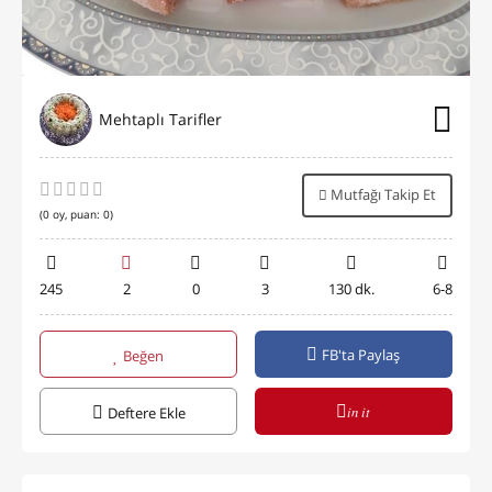
Mehtaplı Tarifler
Mutfağı Takip Et
(
0
oy, puan:
0
)
245
2
0
3
130 dk.
6-8
FB'ta Paylaş
Beğen
in it
Deftere Ekle