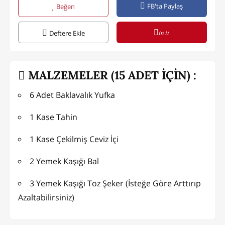
FB'ta Paylaş
Beğen
in it
Deftere Ekle
MALZEMELER (15 ADET İÇİN) :
6 Adet Baklavalık Yufka
1 Kase Tahin
1 Kase Çekilmiş Ceviz İçi
2 Yemek Kaşığı Bal
3 Yemek Kaşığı Toz Şeker (İsteğe Göre Arttırıp
Azaltabilirsiniz)