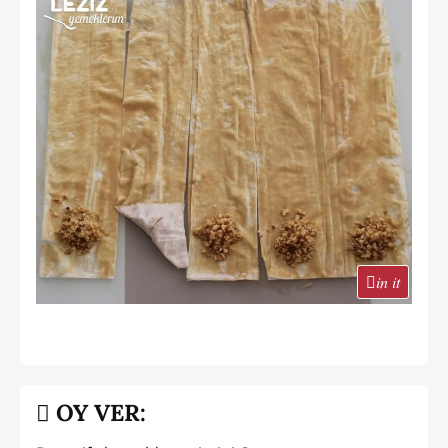
in it
OY VER: