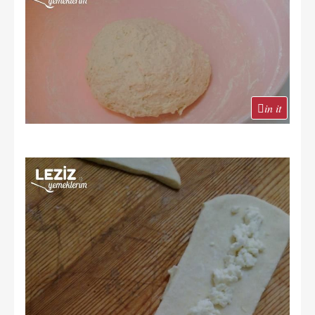
in it