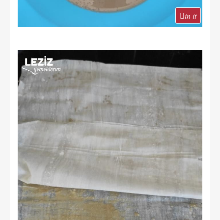
in it