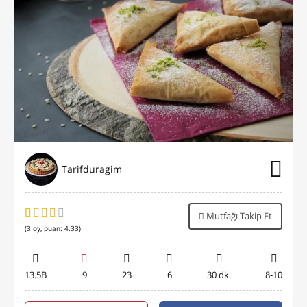
Tarifduragim
Mutfağı Takip Et
(
3
oy, puan:
4.33
)
13.5B
9
23
6
30 dk.
8-10