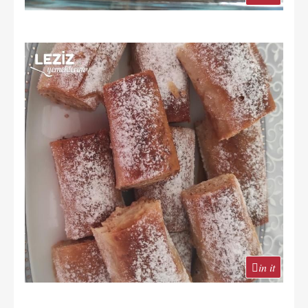
in it