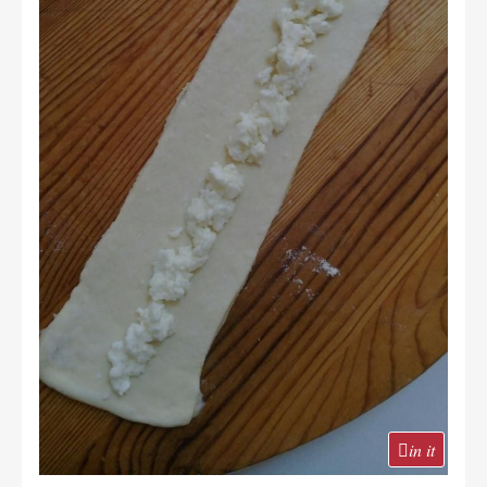
in it