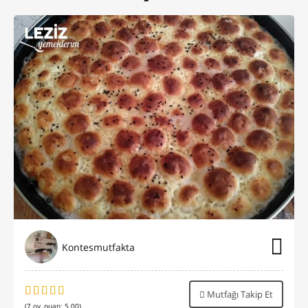
Kontesmutfakta
Mutfağı Takip Et
(
7
oy, puan:
5.00
)