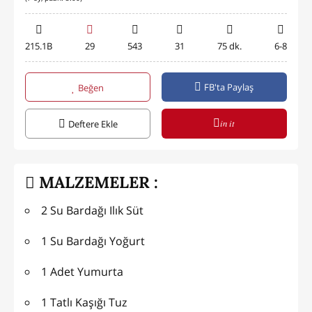
215.1B
29
543
31
75 dk.
6-8
FB'ta Paylaş
Beğen
in it
Deftere Ekle
MALZEMELER :
2 Su Bardağı Ilık Süt
1 Su Bardağı Yoğurt
1 Adet Yumurta
1 Tatlı Kaşığı Tuz