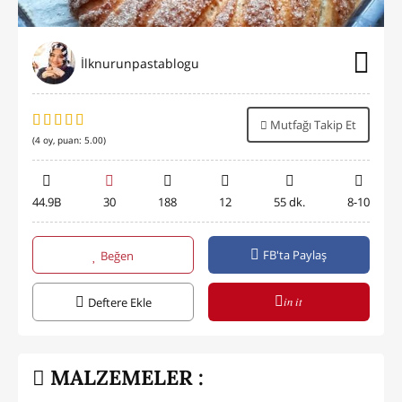
İlknurunpastablogu
Mutfağı Takip Et
(
4
oy, puan:
5.00
)
44.9B
30
188
12
55 dk.
8-10
FB'ta Paylaş
Beğen
in it
Deftere Ekle
MALZEMELER :