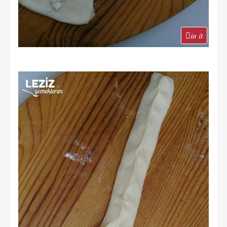
in it