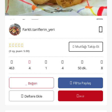
Farkli.tariflerin_yeri
Mutfağı Takip Et
(
3
oy, puan:
5.00
)
463
4
1
4
50 dk.
8
FB'ta Paylaş
Beğen
in it
Deftere Ekle