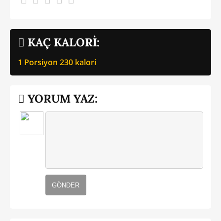
KAÇ KALORİ:
1 Porsiyon
230
kalori
YORUM YAZ:
GÖNDER