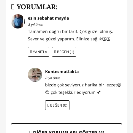
YORUMLAR:
esin sebahat mayda
8 yıl önce
Tamamen doğru bir tarif. Çok güzel olmuş.
Sever ve güzel yaparım. Elinize sağlık👏👏
YANITLA
BEĞEN (1)
Kontesmutfakta
8 yıl önce
bizde çok seviyoruz harika bir lezzet😋
😊 çok teşekkür ediyorum 💕
BEĞEN (0)
DİĞER YORUMLARI GÖSTER (
4
)