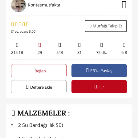
Kontesmutfakta
Mutfağı Takip Et
(
7
oy, puan:
5.00
)
215.1B
29
543
31
75 dk.
6-8
FB'ta Paylaş
Beğen
in it
Deftere Ekle
MALZEMELER :
2 Su Bardağı Ilık Süt