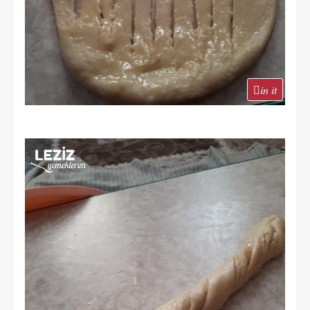
in it