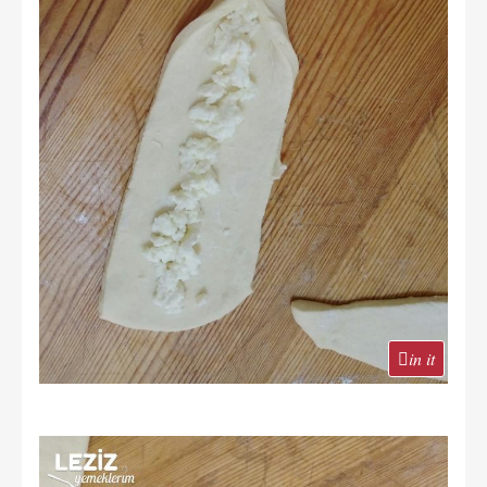
in it