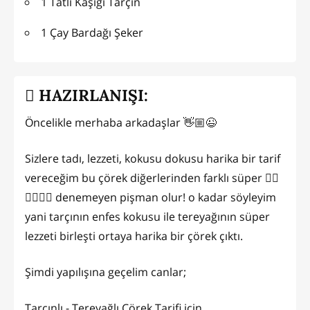
1 Tatlı Kaşığı Tarçın
1 Çay Bardağı Şeker
HAZIRLANIŞI:
Öncelikle merhaba arkadaşlar 👋🏼😉
Sizlere tadı, lezzeti, kokusu dokusu harika bir tarif
vereceğim bu çörek diğerlerinden farklı süper 👌🏻
👌🏻👌🏻 denemeyen pişman olur! o kadar söyleyim
yani tarçının enfes kokusu ile tereyağının süper
lezzeti birleşti ortaya harika bir çörek çıktı.
Şimdi yapılışına geçelim canlar;
Tarçınlı - Tereyağlı Çörek Tarifi için,