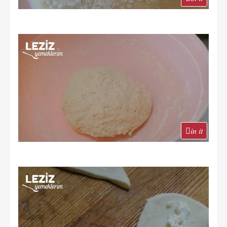
in it