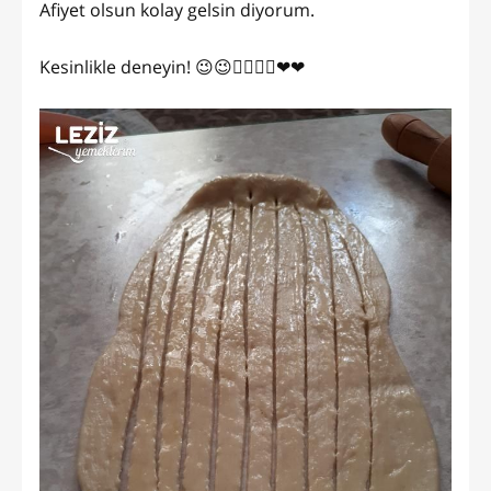
Afiyet olsun kolay gelsin diyorum.
Kesinlikle deneyin! 😉😉👍🏻👍🏻❤❤