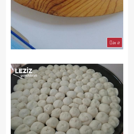
in it