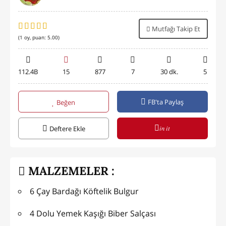
Mutfağı Takip Et
(
1
oy, puan:
5.00
)
112.4B
15
877
7
30 dk.
5
FB'ta Paylaş
Beğen
in it
Deftere Ekle
MALZEMELER :
6 Çay Bardağı Köftelik Bulgur
4 Dolu Yemek Kaşığı Biber Salçası