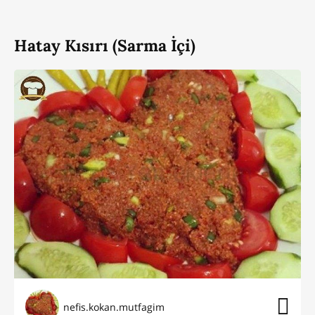
Hatay Kısırı (Sarma İçi)
nefis.kokan.mutfagim