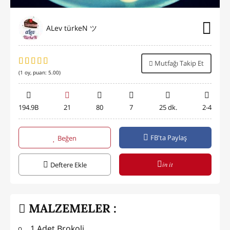
ALev türkeN ツ
Mutfağı Takip Et
(
1
oy, puan:
5.00
)
194.9B
21
80
7
25 dk.
2-4
FB'ta Paylaş
Beğen
in it
Deftere Ekle
MALZEMELER :
1 Adet Brokoli