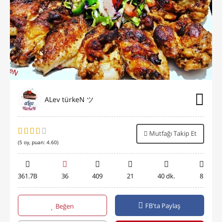
ALev türkeN ツ
Mutfağı Takip Et
(
5
oy, puan:
4.60
)
361.7B
36
409
21
40 dk.
8
FB'ta Paylaş
Beğen