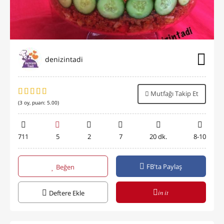
denizintadi
Mutfağı Takip Et
(
3
oy, puan:
5.00
)
711
5
2
7
20 dk.
8-10
FB'ta Paylaş
Beğen
in it
Deftere Ekle