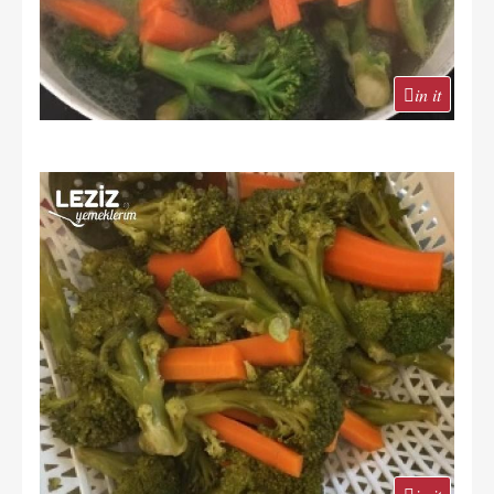
in it