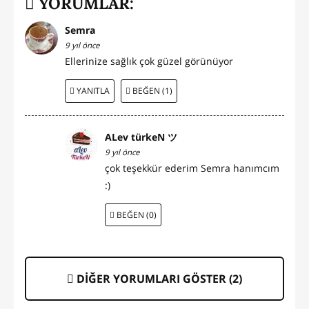
YORUMLAR:
Semra
9 yıl önce
Ellerinize sağlık çok güzel görünüyor
YANITLA
BEĞEN (1)
ALev türkeN ツ
9 yıl önce
çok teşekkür ederim Semra hanımcım
:)
BEĞEN (0)
DİĞER YORUMLARI GÖSTER (
2
)