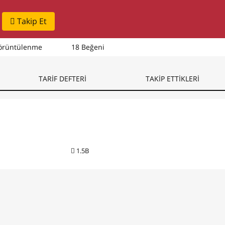
Takip Et
örüntülenme
18 Beğeni
TARİF DEFTERİ
TAKİP ETTİKLERİ
1.5B