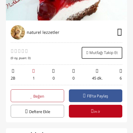
naturel lezzetler
Mutfağı Takip Et
(
0
oy, puan:
0
)
2B
1
0
0
45 dk.
6
FB'ta Paylaş
Beğen
in it
Deftere Ekle