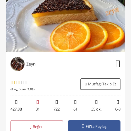
Zeyn
Mutfağı Takip Et
(
8
oy, puan:
3.88
)
427.8B
31
722
61
35 dk.
6-8
FB'ta Paylaş
Beğen