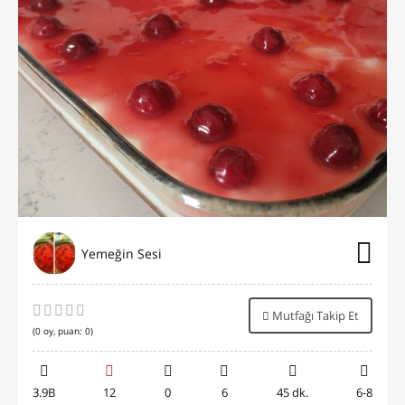
Yemeğin Sesi
Mutfağı Takip Et
(
0
oy, puan:
0
)
3.9B
12
0
6
45 dk.
6-8