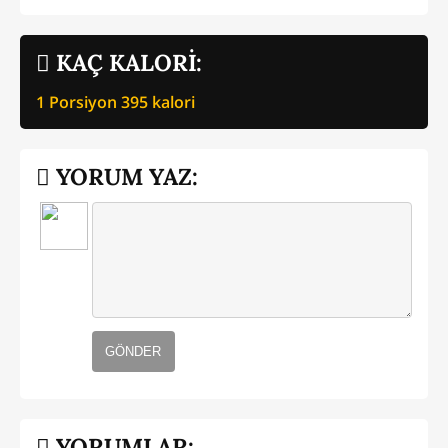
KAÇ KALORİ:
1 Porsiyon
395
kalori
YORUM YAZ:
GÖNDER
YORUMLAR: