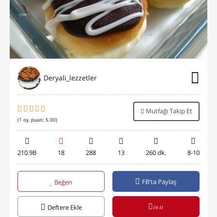
Deryali_lezzetler
Mutfağı Takip Et
(
1
oy, puan:
5.00
)
210.9B
18
288
13
260 dk.
8-10
FB'ta Paylaş
Beğen
in it
Deftere Ekle