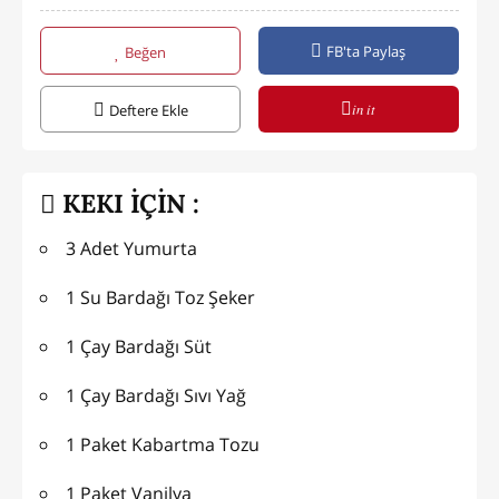
FB'ta Paylaş
Beğen
in it
Deftere Ekle
KEKI İÇİN :
3 Adet Yumurta
1 Su Bardağı Toz Şeker
1 Çay Bardağı Süt
1 Çay Bardağı Sıvı Yağ
1 Paket Kabartma Tozu
1 Paket Vanilya