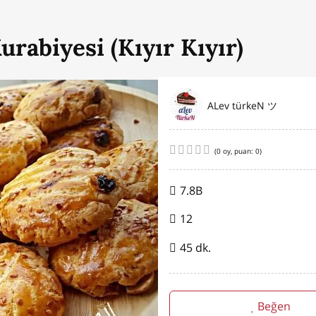
rabiyesi (Kıyır Kıyır)
ALev türkeN ツ
(
0
oy, puan:
0
)
7.8B
12
45 dk.
Beğen