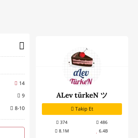
14
ALev türkeN ツ
9
8-10
Takip Et
374
486
8.1M
6.4B