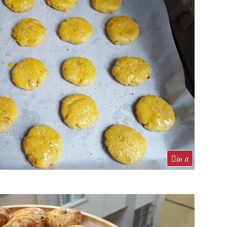
in it