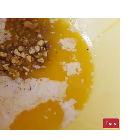
in it