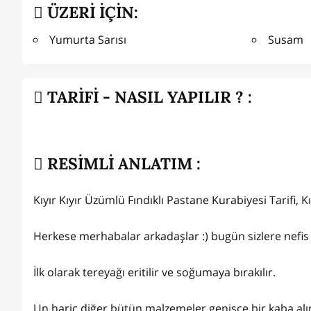
ÜZERİ İÇİN:
Yumurta Sarısı
Susam
TARİFİ - NASIL YAPILIR ? :
RESİMLİ ANLATIM :
Kıyır Kıyır Üzümlü Fındıklı Pastane Kurabiyesi Tarifi, K
Herkese merhabalar arkadaşlar :) bugün sizlere nefis 
İlk olarak tereyağı eritilir ve soğumaya bırakılır.
Un hariç diğer bütün malzemeler genişçe bir kaba alınır