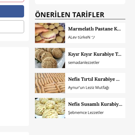
ÖNERİLEN TARİFLER
Marmelatlı Pastane Kurabiyesi
ALev türkeN ツ
Kıyır Kıyır Kurabiye Tarifi
semadanlezzetler
Nefis Tırtıl Kurabiye Yapımı
Aynur'un Leziz Mutfağı
Nefis Susamlı Kurabiye Tarifi
Şebnemce Lezzetler