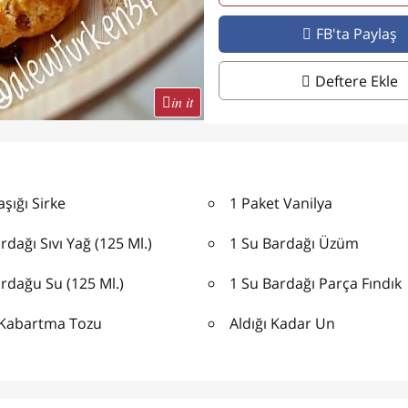
FB'ta Paylaş
Deftere Ekle
in it
aşığı Sirke
1 Paket Vanilya
rdağı Sıvı Yağ (125 Ml.)
1 Su Bardağı Üzüm
rdağu Su (125 Ml.)
1 Su Bardağı Parça Fındık
 Kabartma Tozu
Aldığı Kadar Un