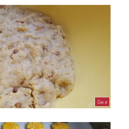
in it