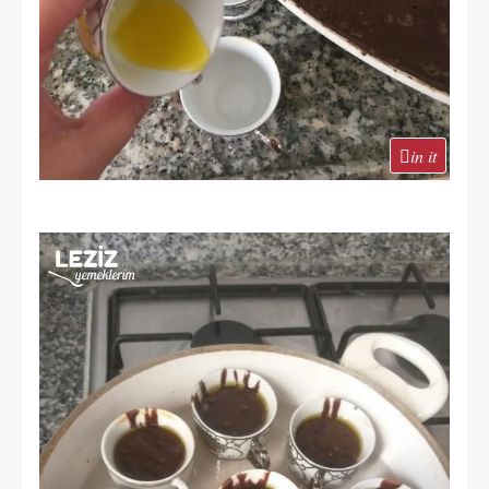
in it