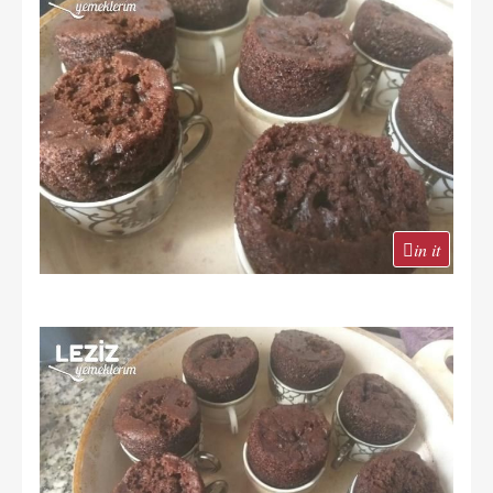
in it