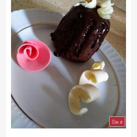
in it