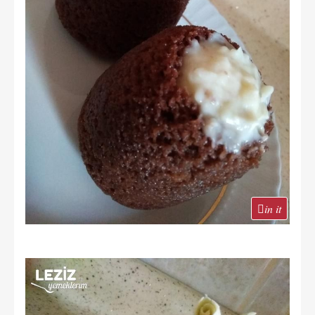
in it