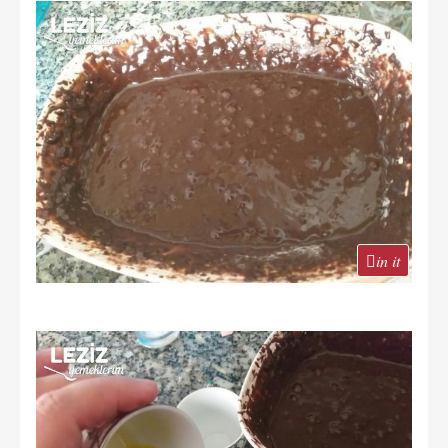
in it