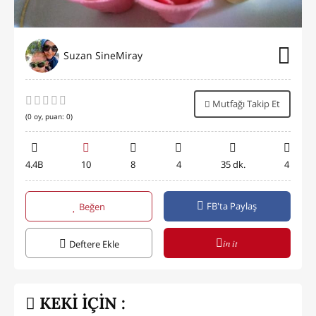
Suzan SineMiray
Mutfağı Takip Et
(
0
oy, puan:
0
)
4.4B
10
8
4
35 dk.
4
FB'ta Paylaş
Beğen
in it
Deftere Ekle
KEKİ İÇİN :