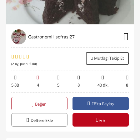
Gastronomii_sofrasi27
Mutfağı Takip Et
(
2
oy, puan:
5.00
)
5.8B
4
5
8
40 dk.
8
FB'ta Paylaş
Beğen
in it
Deftere Ekle