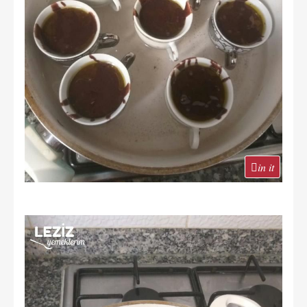
in it