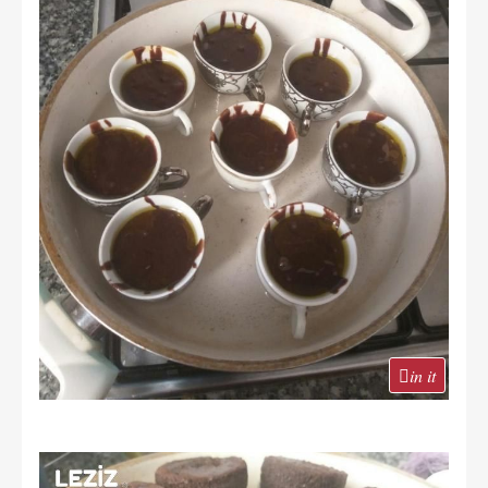
in it