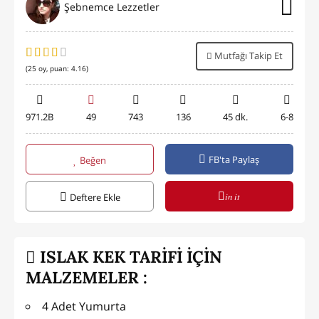
Şebnemce Lezzetler
Mutfağı Takip Et
(
25
oy, puan:
4.16
)
971.2B
49
743
136
45 dk.
6-8
FB'ta Paylaş
Beğen
in it
Deftere Ekle
ISLAK KEK TARİFİ İÇİN
MALZEMELER :
4 Adet Yumurta