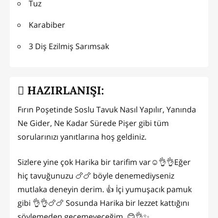
Tuz
Karabiber
3 Diş Ezilmiş Sarımsak
HAZIRLANIŞI:
Fırın Poşetinde Soslu Tavuk Nasıl Yapılır, Yanında
Ne Gider, Ne Kadar Sürede Pişer gibi tüm
sorularınızı yanıtlarına hoş geldiniz.
Sizlere yine çok Harika bir tarifim var☺️👌👌Eğer
hiç tavuğunuzu 🍗🍗 böyle denemediyseniz
mutlaka deneyin derim. 👍 İçi yumuşacık pamuk
gibi 👌👌🍗🍗 Sosunda Harika bir lezzet kattığını
söylemeden geçemeyeceğim. 😊👌✨