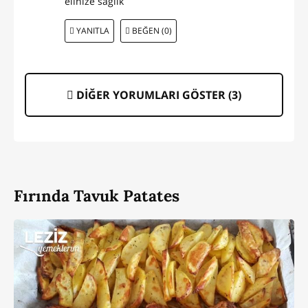
elinize sağlık
YANITLA
BEĞEN (0)
DİĞER YORUMLARI GÖSTER (
3
)
Fırında Tavuk Patates