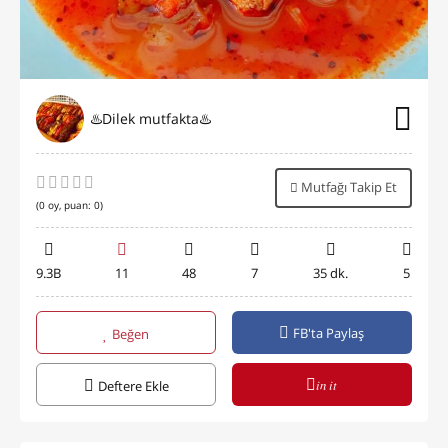
♨️Dilek mutfakta♨️
Mutfağı Takip Et
(
0
oy, puan:
0
)
9.3B
11
48
7
35 dk.
5
FB'ta Paylaş
Beğen
in it
Deftere Ekle