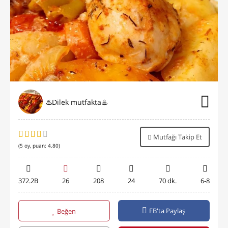
♨️Dilek mutfakta♨️
Mutfağı Takip Et
(
5
oy, puan:
4.80
)
372.2B
26
208
24
70 dk.
6-8
FB'ta Paylaş
Beğen