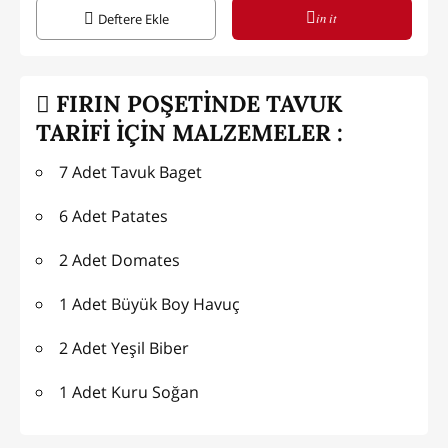
in it
Deftere Ekle
FIRIN POŞETİNDE TAVUK
TARİFİ İÇİN MALZEMELER :
7 Adet Tavuk Baget
6 Adet Patates
2 Adet Domates
1 Adet Büyük Boy Havuç
2 Adet Yeşil Biber
1 Adet Kuru Soğan