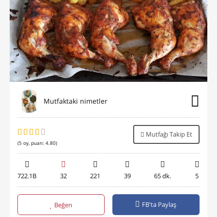
Mutfaktaki nimetler
Mutfağı Takip Et
(
5
oy, puan:
4.80
)
722.1B
32
221
39
65 dk.
5
FB'ta Paylaş
Beğen