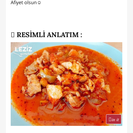
Afiyet olsun☺️
RESİMLİ ANLATIM :
in it