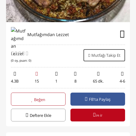
Mutfağımdan Lezzet
Mutfağı Takip Et
(
0
oy, puan:
0
)
4.3B
15
1
8
65 dk.
4-6
FB'ta Paylaş
Beğen
in it
Deftere Ekle