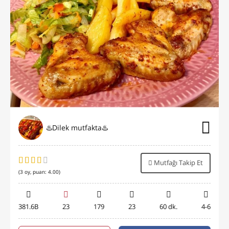
♨️Dilek mutfakta♨️
Mutfağı Takip Et
(
3
oy, puan:
4.00
)
381.6B
23
179
23
60 dk.
4-6