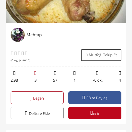
Mehtap
Mutfağı Takip Et
(
0
oy, puan:
0
)
2.9B
3
57
1
70 dk.
4
FB'ta Paylaş
Beğen
in it
Deftere Ekle