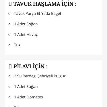
TAVUK HAŞLAMA İÇİN :
Tavuk Parça Et Yada Baget
1 Adet Soğan
1 Adet Havuç
Tuz
PİLAVI İÇİN :
2 Su Bardağı Şehriyeli Bulgur
1 Adet Soğan
1 Adet Domates