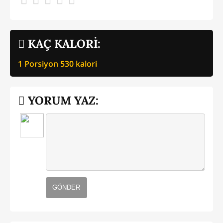
KAÇ KALORİ:
1 Porsiyon
530
kalori
YORUM YAZ:
GÖNDER