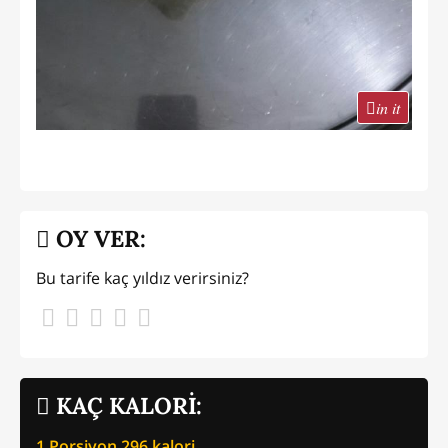
in it
OY VER:
Bu tarife kaç yıldız verirsiniz?
KAÇ KALORİ:
1 Porsiyon
296
kalori