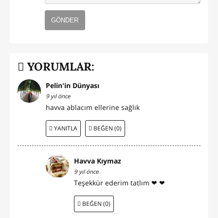
GÖNDER
YORUMLAR:
Pelin'in Dünyası
9 yıl önce
havva ablacım ellerine sağlık
YANITLA
BEĞEN (0)
Havva Kıymaz
9 yıl önce
Teşekkür ederim tatlım ❤ ❤
BEĞEN (0)