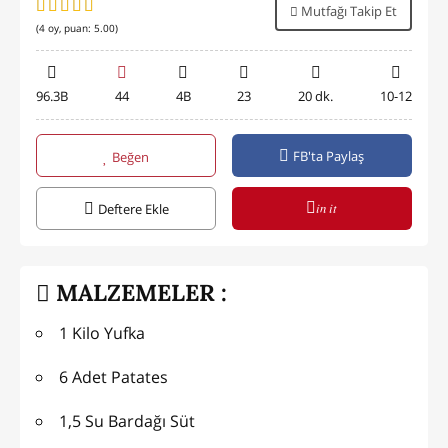
Mutfağı Takip Et
(
4
oy, puan:
5.00
)
96.3B
44
4B
23
20 dk.
10-12
FB'ta Paylaş
Beğen
in it
Deftere Ekle
MALZEMELER :
1 Kilo Yufka
6 Adet Patates
1,5 Su Bardağı Süt