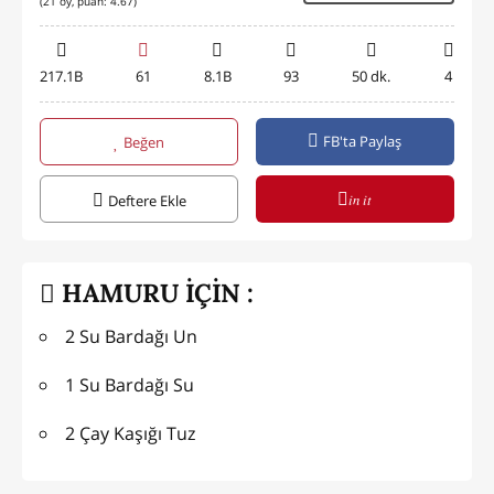
(
21
oy, puan:
4.67
)
217.1B
61
8.1B
93
50 dk.
4
FB'ta Paylaş
Beğen
in it
Deftere Ekle
HAMURU İÇİN :
2 Su Bardağı Un
1 Su Bardağı Su
2 Çay Kaşığı Tuz