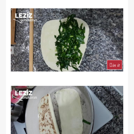
in it