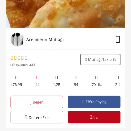
Acemilerin Mutfağı
Mutfağı Takip Et
(
17
oy, puan:
3.88
)
476.9B
44
1.2B
54
70 dk.
2-4
FB'ta Paylaş
Beğen
in it
Deftere Ekle