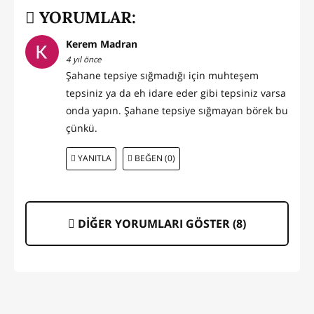
YORUMLAR:
Kerem Madran
4 yıl önce
Şahane tepsiye sığmadığı için muhteşem
tepsiniz ya da eh idare eder gibi tepsiniz varsa
onda yapın. Şahane tepsiye sığmayan börek bu
çünkü.
YANITLA
BEĞEN (0)
DİĞER YORUMLARI GÖSTER (
8
)