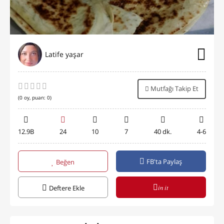
Latife yaşar
Mutfağı Takip Et
(
0
oy, puan:
0
)
12.9B
24
10
7
40 dk.
4-6
FB'ta Paylaş
Beğen
in it
Deftere Ekle