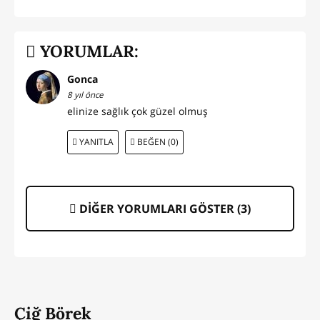
YORUMLAR:
Gonca
8 yıl önce
elinize sağlık çok güzel olmuş
YANITLA
BEĞEN (0)
DİĞER YORUMLARI GÖSTER (
3
)
Çiğ Börek