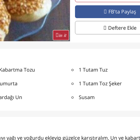
FB'ta Paylaş
Deftere Ekle
in it
 Kabartma Tozu
1 Tutam Tuz
Yumurta
1 Tutam Toz Şeker
Bardağı Un
Susam
ıvı yağı ve yoğurdu ekleyip güzelce karıştıralım. Un ve kaba