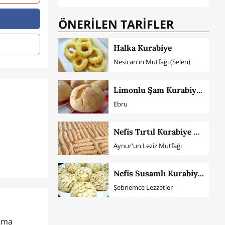
ÖNERİLEN TARİFLER
Halka Kurabiye
Nesican'ın Mutfağı (Selen)
Limonlu Şam Kurabiyesi
Ebru
Nefis Tırtıl Kurabiye Yapımı
Aynur'un Leziz Mutfağı
Nefis Susamlı Kurabiye Tarifi
Şebnemce Lezzetler
rtma