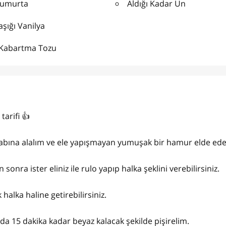
Yumurta
Aldığı Kadar Un
aşığı Vanilya
 Kabartma Tozu
arifi 👍
 kabına alalım ve ele yapışmayan yumuşak bir hamur elde ed
nra ister eliniz ile rulo yapıp halka şeklini verebilirsiniz.
k halka haline getirebilirsiniz.
rında 15 dakika kadar beyaz kalacak şekilde pişirelim.