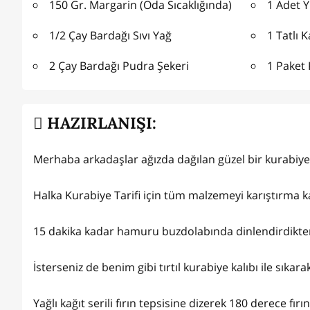
150 Gr. Margarin (Oda Sıcaklığında)
1 Adet 
1/2 Çay Bardağı Sıvı Yağ
1 Tatlı K
2 Çay Bardağı Pudra Şekeri
1 Paket
HAZIRLANIŞI:
Merhaba arkadaşlar ağızda dağılan güzel bir kurabiye t
Halka Kurabiye Tarifi için tüm malzemeyi karıştırma
15 dakika kadar hamuru buzdolabında dinlendirdikten so
İsterseniz de benim gibi tırtıl kurabiye kalıbı ile sıkara
Yağlı kağıt serili fırın tepsisine dizerek 180 derece fı