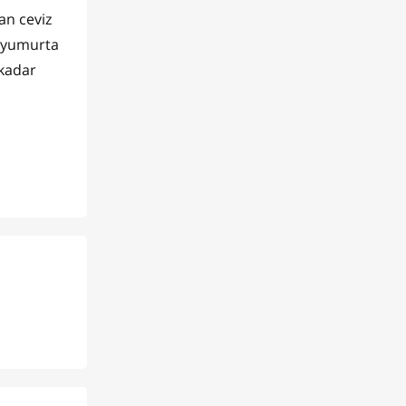
an ceviz
ş yumurta
 kadar