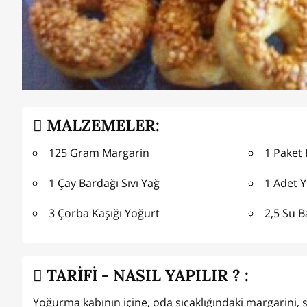
MALZEMELER:
125 Gram Margarin
1 Paket
1 Çay Bardağı Sıvı Yağ
1 Adet 
3 Çorba Kaşığı Yoğurt
2,5 Su 
TARİFİ - NASIL YAPILIR ? :
Yoğurma kabının içine, oda sıcaklığındaki margarini, s