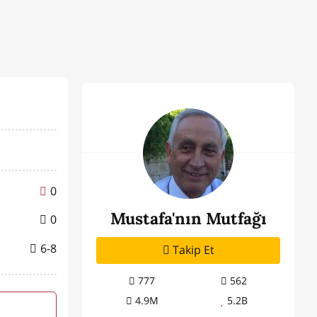
0
Mustafa'nın Mutfağı
0
6-8
Takip Et
777
562
4.9M
5.2B