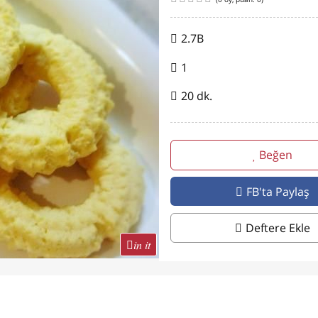
2.7B
1
20 dk.
Beğen
FB'ta Paylaş
Deftere Ekle
in it