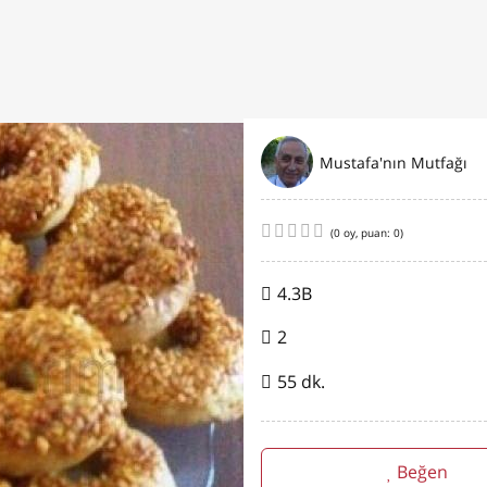
Mustafa'nın Mutfağı
(
0
oy, puan:
0
)
4.3B
2
55 dk.
Beğen