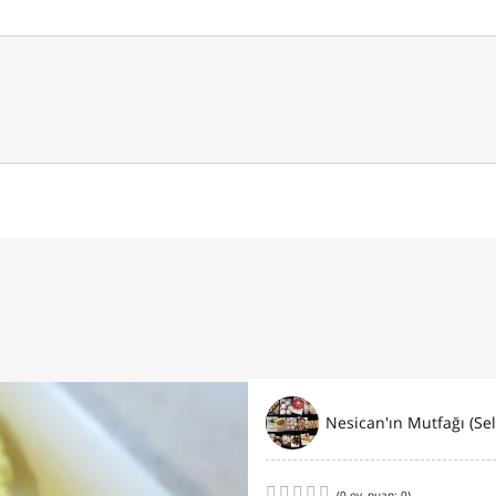
(
0
oy, puan:
0
)