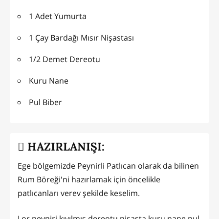
1 Adet Yumurta
1 Çay Bardağı Mısır Nişastası
1/2 Demet Dereotu
Kuru Nane
Pul Biber
HAZIRLANIŞI:
Ege bölgemizde Peynirli Patlıcan olarak da bilinen
Rum Böreği'ni hazırlamak için öncelikle
patlıcanları verev şekilde keselim.
Lor peyniri,kıyılmış dereotu,nişasta,kuru nane,pul