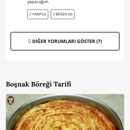
yapacağım.
YANITLA
BEĞEN (0)
DİĞER YORUMLARI GÖSTER (
7
)
Boşnak Böreği Tarifi