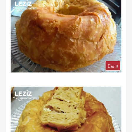
in it