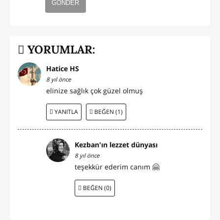
GÖNDER
YORUMLAR:
Hatice HS
8 yıl önce
elinize sağlık çok güzel olmuş
YANITLA
BEĞEN (1)
Kezban'ın lezzet dünyası
8 yıl önce
teşekkür ederim canım 🤗
BEĞEN (0)