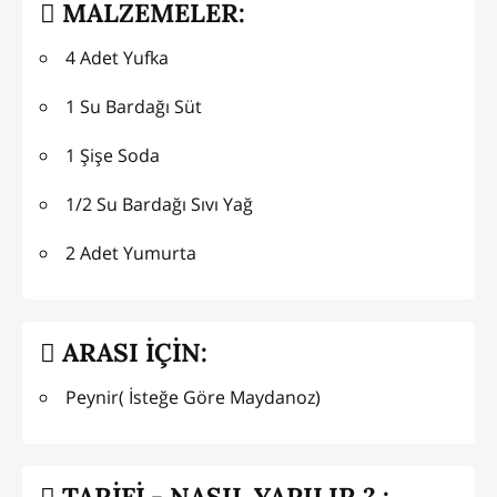
MALZEMELER:
4 Adet Yufka
1 Su Bardağı Süt
1 Şişe Soda
1/2 Su Bardağı Sıvı Yağ
2 Adet Yumurta
ARASI İÇİN:
Peynir( İsteğe Göre Maydanoz)
TARİFİ - NASIL YAPILIR ? :