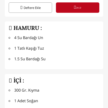
in it
Deftere Ekle
HAMURU :
4 Su Bardağı Un
1 Tatlı Kaşığı Tuz
1.5 Su Bardağı Su
İÇİ :
300 Gr. Kıyma
1 Adet Soğan