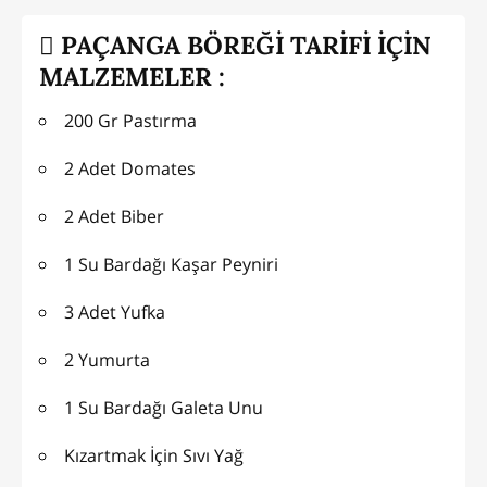
PAÇANGA BÖREĞİ TARİFİ İÇİN
MALZEMELER :
200 Gr Pastırma
2 Adet Domates
2 Adet Biber
1 Su Bardağı Kaşar Peyniri
3 Adet Yufka
2 Yumurta
1 Su Bardağı Galeta Unu
Kızartmak İçin Sıvı Yağ