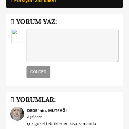
1 Porsiyon
255
kalori
YORUM YAZ:
GÖNDER
YORUMLAR:
DEDE"nin. MUTFAĞI
8 yıl önce
çok güzel tebrikler en kısa zamanda