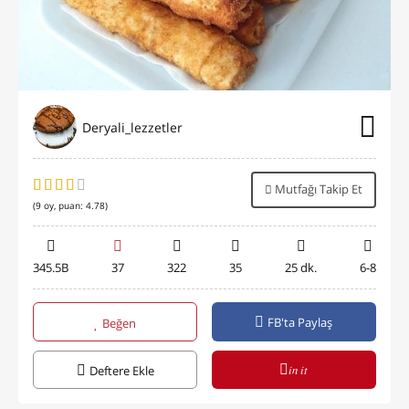
Deryali_lezzetler
Mutfağı Takip Et
(
9
oy, puan:
4.78
)
345.5B
37
322
35
25 dk.
6-8
FB'ta Paylaş
Beğen
in it
Deftere Ekle