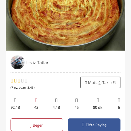
Leziz Tatlar
Mutfağı Takip Et
(
7
oy, puan:
3.43
)
92.4B
42
4.4B
45
80 dk.
6
FB'ta Paylaş
Beğen