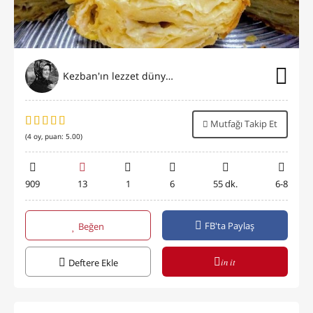
Kezban'ın lezzet dünyası
Mutfağı Takip Et
(
4
oy, puan:
5.00
)
909
13
1
6
55 dk.
6-8
FB'ta Paylaş
Beğen
in it
Deftere Ekle