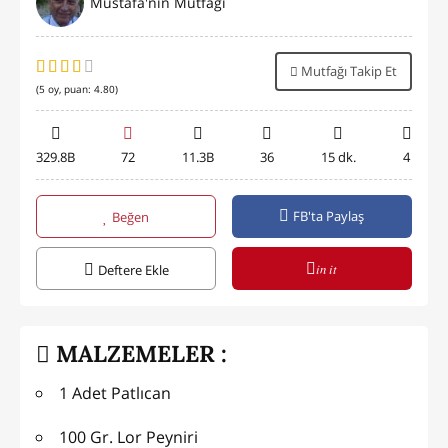
Mustafa'nın Mutfağı
Mutfağı Takip Et
(
5
oy, puan:
4.80
)
329.8B
72
11.3B
36
15 dk.
4
FB'ta Paylaş
Beğen
in it
Deftere Ekle
MALZEMELER :
1 Adet Patlıcan
100 Gr. Lor Peyniri