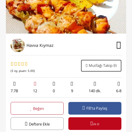
Havva Kıymaz
Mutfağı Takip Et
(
3
oy, puan:
5.00
)
7.7B
12
0
9
140 dk.
6-8
FB'ta Paylaş
Beğen
in it
Deftere Ekle