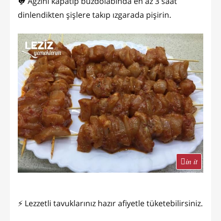
🐓 Ağzını kapatıp buzdolabında en az 3 saat
dinlendikten şişlere takıp ızgarada pişirin.
in it
⚡ Lezzetli tavuklarınız hazır afiyetle tüketebilirsiniz.