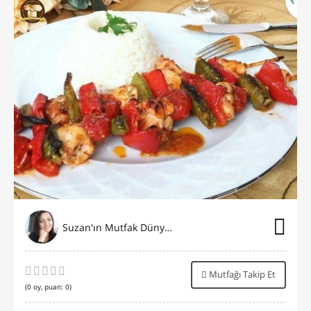
Suzan'ın Mutfak Dünyası
Mutfağı Takip Et
(
0
oy, puan:
0
)