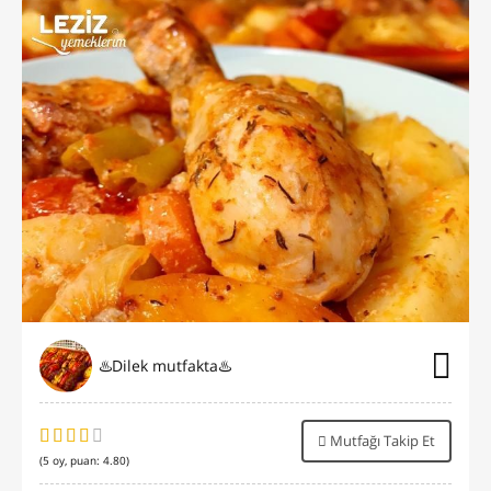
♨️Dilek mutfakta♨️
Mutfağı Takip Et
(
5
oy, puan:
4.80
)