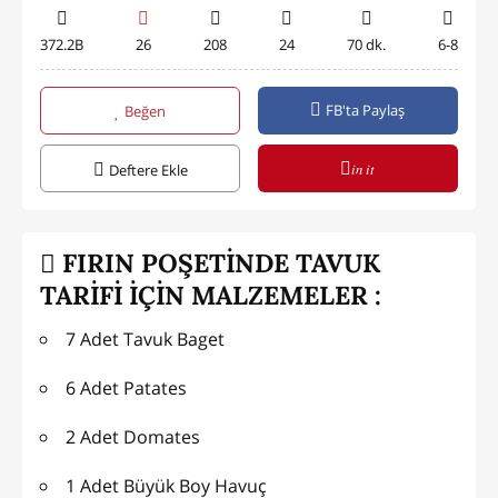
372.2B
26
208
24
70 dk.
6-8
FB'ta Paylaş
Beğen
in it
Deftere Ekle
FIRIN POŞETİNDE TAVUK
TARİFİ İÇİN MALZEMELER :
7 Adet Tavuk Baget
6 Adet Patates
2 Adet Domates
1 Adet Büyük Boy Havuç