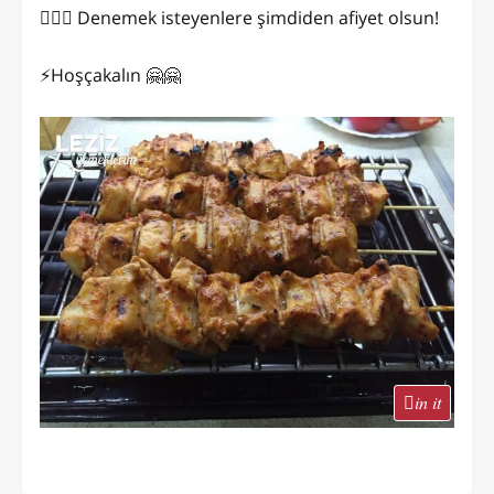
👌🏻😋 Denemek isteyenlere şimdiden afiyet olsun!
⚡Hoşçakalın 🤗🤗
in it