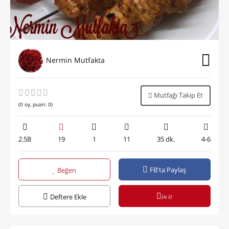
Nermin Mutfakta
Mutfağı Takip Et
(
0
oy, puan:
0
)
2.5B
19
1
11
35 dk.
4-6
FB'ta Paylaş
Beğen
in it
Deftere Ekle