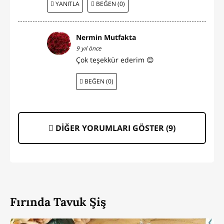
YANITLA
BEĞEN (0)
Nermin Mutfakta
9 yıl önce
Çok teşekkür ederim 😊
BEĞEN (0)
DİĞER YORUMLARI GÖSTER (
9
)
Fırında Tavuk Şiş