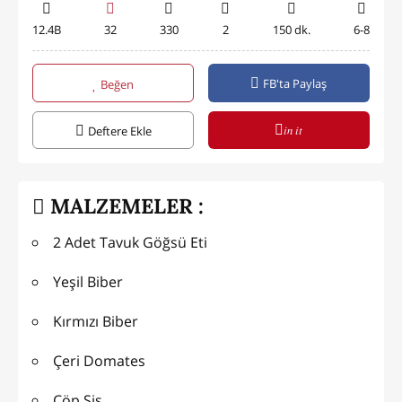
12.4B
32
330
2
150 dk.
6-8
FB'ta Paylaş
Beğen
in it
Deftere Ekle
MALZEMELER :
2 Adet Tavuk Göğsü Eti
Yeşil Biber
Kırmızı Biber
Çeri Domates
Çöp Şiş