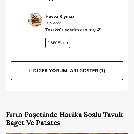
Havva Kıymaz
9 yıl önce
Teşekkür ederim canım🙋💕
BEĞEN (1)
DİĞER YORUMLARI GÖSTER (
1
)
Fırın Poşetinde Harika Soslu Tavuk
Baget Ve Patates