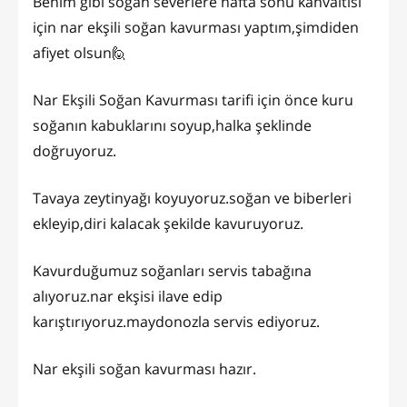
Benim gibi soğan severlere hafta sonu kahvaltısı
için nar ekşili soğan kavurması yaptım,şimdiden
afiyet olsun🙋
Nar Ekşili Soğan Kavurması tarifi için önce kuru
soğanın kabuklarını soyup,halka şeklinde
doğruyoruz.
Tavaya zeytinyağı koyuyoruz.soğan ve biberleri
ekleyip,diri kalacak şekilde kavuruyoruz.
Kavurduğumuz soğanları servis tabağına
alıyoruz.nar ekşisi ilave edip
karıştırıyoruz.maydonozla servis ediyoruz.
Nar ekşili soğan kavurması hazır.