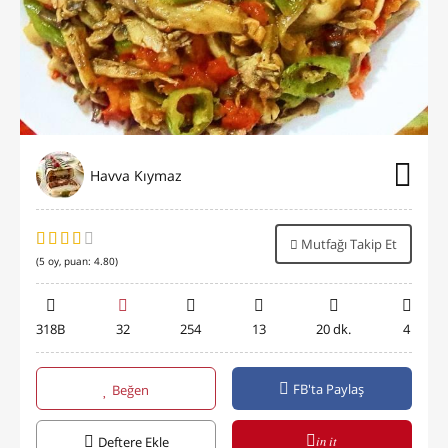
Havva Kıymaz
Mutfağı Takip Et
(
5
oy, puan:
4.80
)
318B
32
254
13
20 dk.
4
FB'ta Paylaş
Beğen
in it
Deftere Ekle