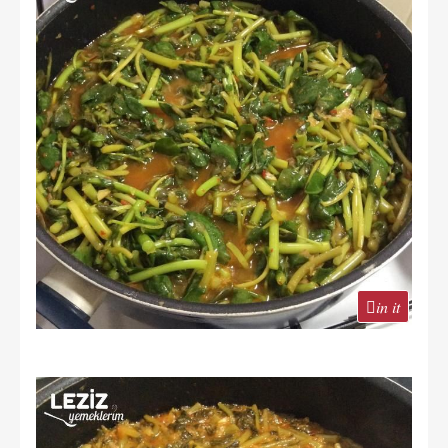
in it