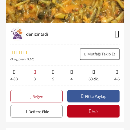
denizintadi
Mutfağı Takip Et
(
3
oy, puan:
5.00
)
4.8B
3
9
4
60 dk.
4-6
FB'ta Paylaş
Beğen
in it
Deftere Ekle