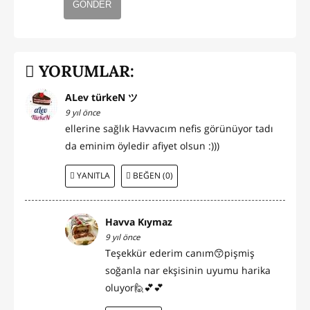
GÖNDER
YORUMLAR:
ALev türkeN ツ
9 yıl önce
ellerine sağlık Havvacım nefis görünüyor tadı
da eminim öyledir afiyet olsun :)))
YANITLA
BEĞEN (0)
Havva Kıymaz
9 yıl önce
Teşekkür ederim canım😙pişmiş
soğanla nar ekşisinin uyumu harika
oluyor🙋💕💕