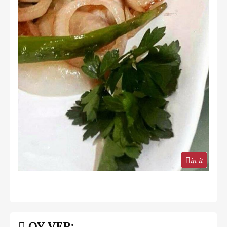
in it
OY VER: