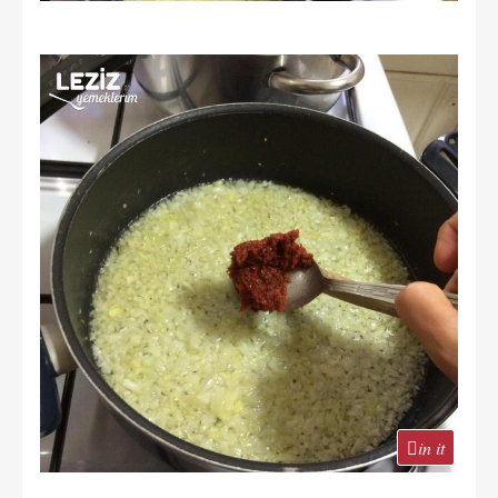
in it