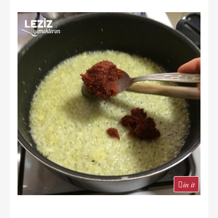
in it