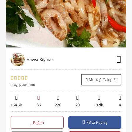
Havva Kıymaz
Mutfağı Takip Et
(
3
oy, puan:
5.00
)
164.6B
36
226
20
13 dk.
4
FB'ta Paylaş
Beğen