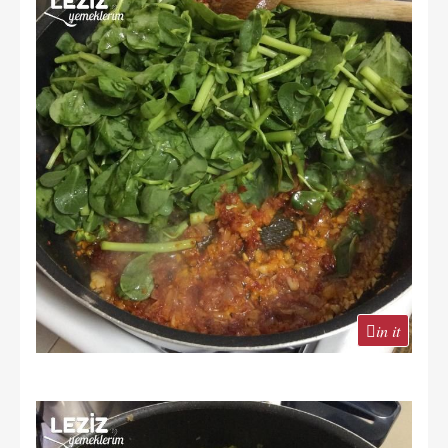
in it