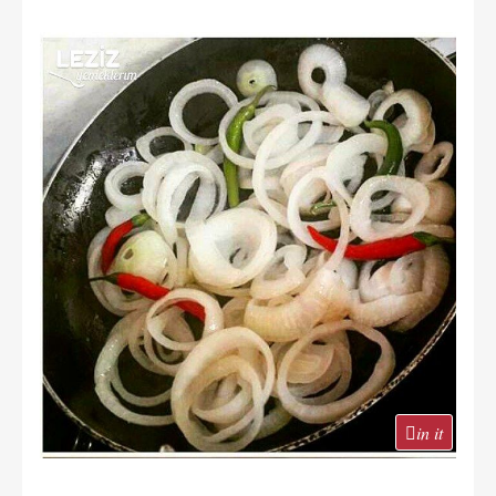
in it