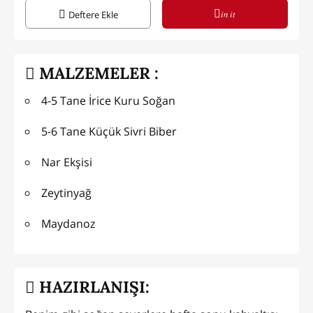
in it
Deftere Ekle
MALZEMELER :
4-5 Tane İrice Kuru Soğan
5-6 Tane Küçük Sivri Biber
Nar Ekşisi
Zeytinyağ
Maydanoz
HAZIRLANIŞI: