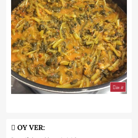
in it
OY VER: