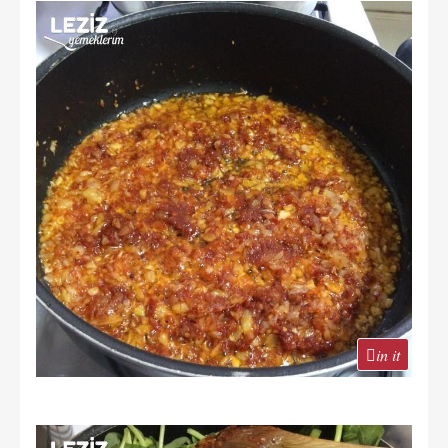
in it