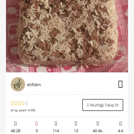
elifden
Mutfağı Takip Et
(
4
oy, puan:
4.00
)
48.2B
9
114
13
40 dk.
4-6