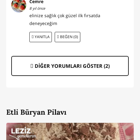
Cemre
8 yıl önce
elinize sağlık çok güzel ilk fırsatda
deneyeceğim
YANITLA
BEĞEN (0)
DİĞER YORUMLARI GÖSTER (
2
)
Etli Büryan Pilavı