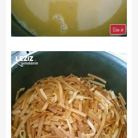
in it