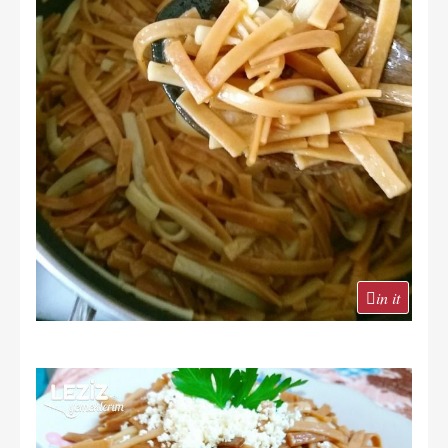
in it