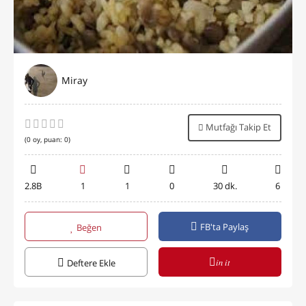
Miray
Mutfağı Takip Et
(
0
oy, puan:
0
)
2.8B
1
1
0
30 dk.
6
FB'ta Paylaş
Beğen
in it
Deftere Ekle