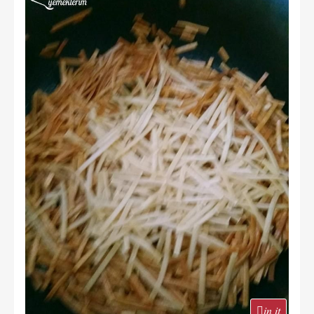
in it