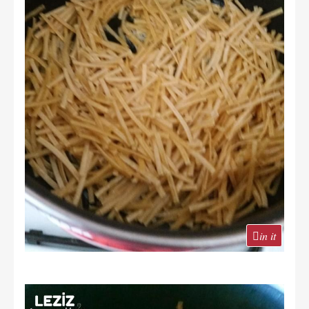
in it