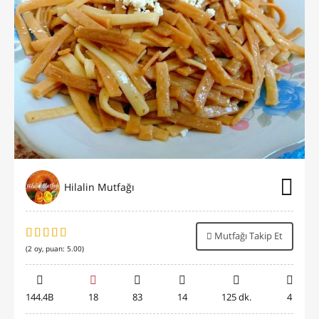
Hilalin Mutfağı
Mutfağı Takip Et
(
2
oy, puan:
5.00
)
144.4B
18
83
14
125 dk.
4