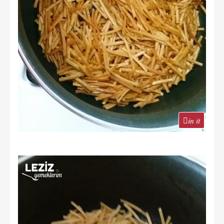
in it