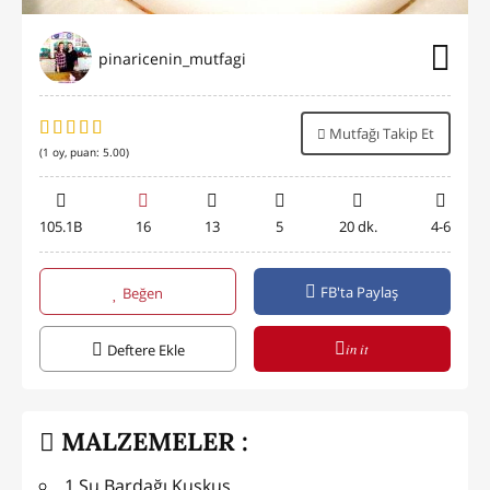
pinaricenin_mutfagi
Mutfağı Takip Et
(
1
oy, puan:
5.00
)
105.1B
16
13
5
20 dk.
4-6
FB'ta Paylaş
Beğen
in it
Deftere Ekle
MALZEMELER :
1 Su Bardağı Kuskus