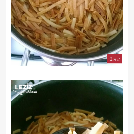
in it