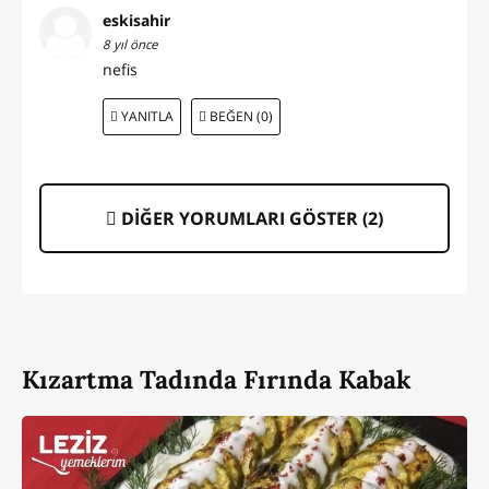
eskisahir
8 yıl önce
nefis
YANITLA
BEĞEN (0)
DİĞER YORUMLARI GÖSTER (
2
)
Kızartma Tadında Fırında Kabak