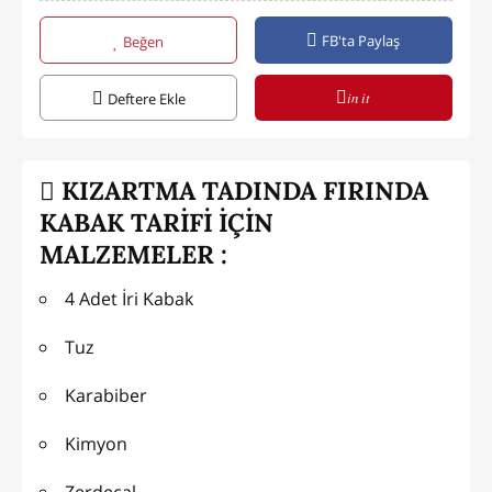
FB'ta Paylaş
Beğen
in it
Deftere Ekle
KIZARTMA TADINDA FIRINDA
KABAK TARİFİ İÇİN
MALZEMELER :
4 Adet İri Kabak
Tuz
Karabiber
Kimyon
Zerdeçal