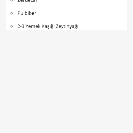
Pulbiber
2-3 Yemek Kaşığı Zeytinyağı
SERVİS İÇİN :
Sarımsaklı Yoğurt
HAZIRLANIŞI:
Kızartma Tadında Fırında Kabak Nasıl Yapılır?
Kabakları çok ince olmamak koşuluyla halka halka
doğruyoruz benimki gibi bir aparatınız varsa