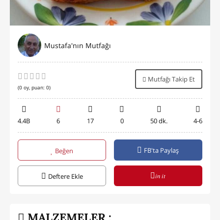
Mustafa'nın Mutfağı
Mutfağı Takip Et
(
0
oy, puan:
0
)
4.4B
6
17
0
50 dk.
4-6
FB'ta Paylaş
Beğen
in it
Deftere Ekle
MALZEMELER :