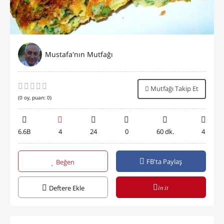
Mustafa'nın Mutfağı
Mutfağı Takip Et
(
0
oy, puan:
0
)
6.6B
4
24
0
60 dk.
4
FB'ta Paylaş
Beğen
in it
Deftere Ekle