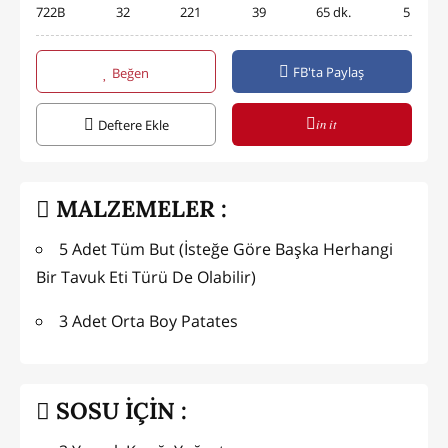
722B
32
221
39
65 dk.
5
FB'ta Paylaş
Beğen
in it
Deftere Ekle
MALZEMELER :
5 Adet Tüm But (İsteğe Göre Başka Herhangi
Bir Tavuk Eti Türü De Olabilir)
3 Adet Orta Boy Patates
SOSU İÇİN :