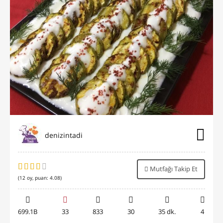
denizintadi
Mutfağı Takip Et
(
12
oy, puan:
4.08
)
699.1B
33
833
30
35 dk.
4