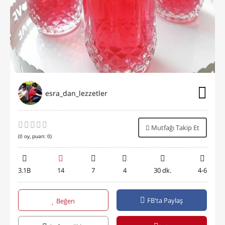
esra_dan_lezzetler
Mutfağı Takip Et
(
0
oy, puan:
0
)
3.1B
14
7
4
30 dk.
4-6
FB'ta Paylaş
Beğen