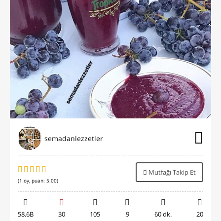
semadanlezzetler
Mutfağı Takip Et
(
1
oy, puan:
5.00
)
58.6B
30
105
9
60 dk.
20