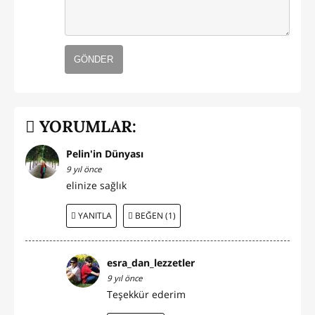
GÖNDER
YORUMLAR:
Pelin'in Dünyası
9 yıl önce
elinize sağlık
YANITLA
BEĞEN (1)
esra_dan_lezzetler
9 yıl önce
Teşekkür ederim