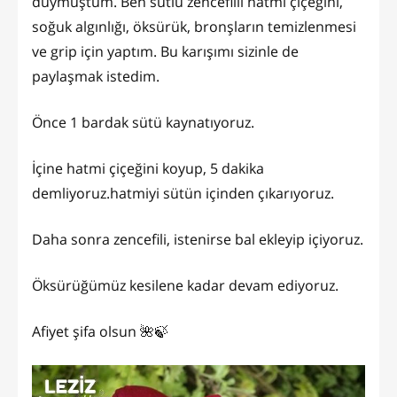
duymuştum. Ben sütlü zencefilli hatmi çiçeğini,
soğuk algınlığı, öksürük, bronşların temizlenmesi
ve grip için yaptım. Bu karışımı sizinle de
paylaşmak istedim.
Önce 1 bardak sütü kaynatıyoruz.
İçine hatmi çiçeğini koyup, 5 dakika
demliyoruz.hatmiyi sütün içinden çıkarıyoruz.
Daha sonra zencefili, istenirse bal ekleyip içiyoruz.
Öksürüğümüz kesilene kadar devam ediyoruz.
Afiyet şifa olsun 🌺🍃