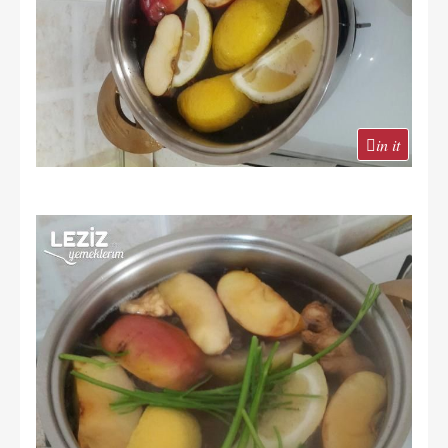
in it