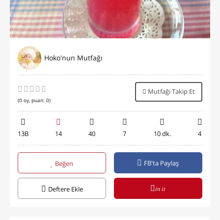
Hoko'nun Mutfağı
Mutfağı Takip Et
(
0
oy, puan:
0
)
13B
14
40
7
10 dk.
4
FB'ta Paylaş
Beğen
in it
Deftere Ekle