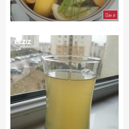
in it