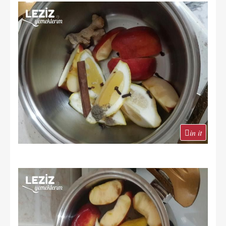
in it