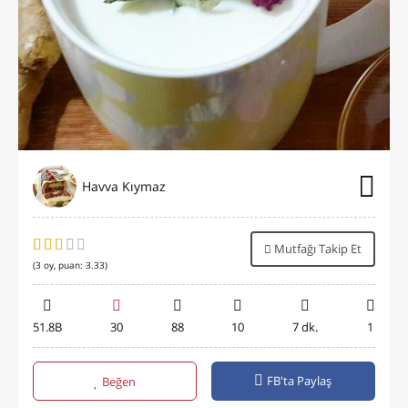
Havva Kıymaz
Mutfağı Takip Et
(
3
oy, puan:
3.33
)
51.8B
30
88
10
7 dk.
1
FB'ta Paylaş
Beğen