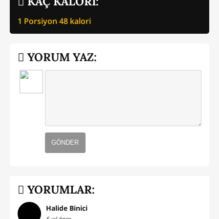
KAÇ KALORİ:
1 Porsiyon
48
kalori
YORUM YAZ:
GÖNDER
YORUMLAR:
Halide Binici
5 yıl önce