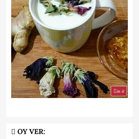
in it
OY VER: