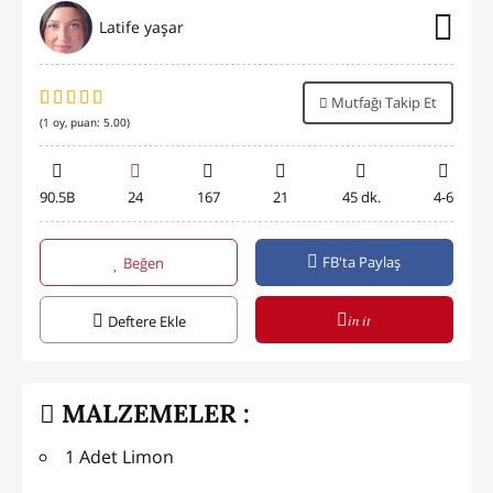
Latife yaşar
Mutfağı Takip Et
(
1
oy, puan:
5.00
)
90.5B
24
167
21
45 dk.
4-6
FB'ta Paylaş
Beğen
in it
Deftere Ekle
MALZEMELER :
1 Adet Limon