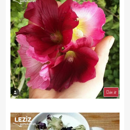
in it