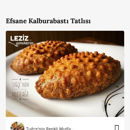
Efsane Kalburabastı Tatlısı
Tuğçe'nin Renkli Mutfağı⭐️