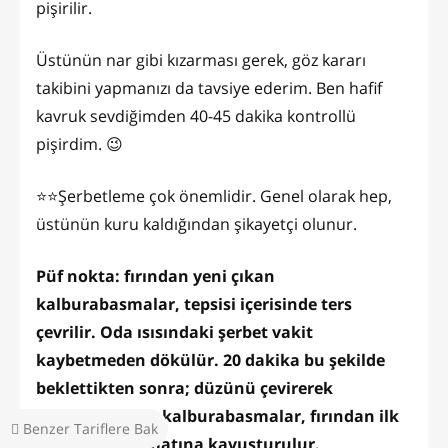
pişirilir.
Üstünün nar gibi kızarması gerek, göz kararı
takibini yapmanızı da tavsiye ederim. Ben hafif
kavruk sevdiğimden 40-45 dakika kontrollü
pişirdim. 😉
⭐️⭐️Şerbetleme çok önemlidir. Genel olarak hep,
üstünün kuru kaldığından şikayetçi olunur.
Püf nokta: fırından yeni çıkan
kalburabasmalar, tepsisi içerisinde ters
çevrilir. Oda ısısındaki şerbet vakit
kaybetmeden dökülür. 20 dakika bu şekilde
beklettikten sonra; düzünü çevirerek
şerbetlediğimiz kalburabasmalar, fırından ilk
Benzer Tariflere Bak
çıktığı düz formatına kavuşturulur.