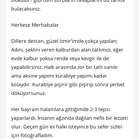
Dökülür? gibi tüm soruların cevaplarını bu tarifte
bulacaksınız.
Herkese Merhabalar
Dillere destan, güzel İzmir’imde çokça yapılan;
Adını, şeklini veren kalburdan alan tatlımızı, eğer
evde kalbur yoksa rende veya kevgir ile de
yapabilirsiniz. Halk arasında zor bir tatlı sanılır
ama aksine yapımı kurabiye yapımı kadar
kolaydır. Kurabiye pişirir gibi pişirip sonra şerbet
döküyorsunuz.
Her bayram halamlara gittiğimde 2-3 tepsi
yaparlardı. İnsanın ağzında dağılan nefis bir lezzeti
olur. Geçen gün ev halkı isteyince bu sefer sizler
için fotoğrafladım.