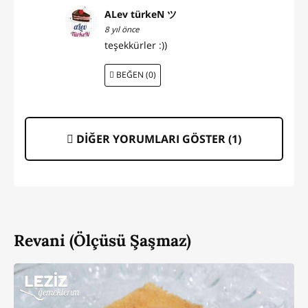
ALev türkeN ツ
8 yıl önce
teşekkürler :))
BEĞEN (0)
DİĞER YORUMLARI GÖSTER (
1
)
Revani (Ölçüsü Şaşmaz)