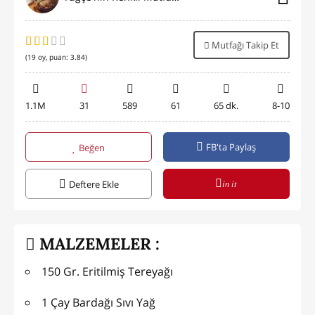
Mutfağı Takip Et
(
19
oy, puan:
3.84
)
1.1M
31
589
61
65 dk.
8-10
FB'ta Paylaş
Beğen
in it
Deftere Ekle
MALZEMELER :
150 Gr. Eritilmiş Tereyağı
1 Çay Bardağı Sıvı Yağ