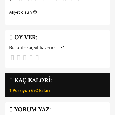
Afiyet olsun 😊
OY VER:
Bu tarife kaç yıldız verirsiniz?
KAÇ KALORİ:
1 Porsiyon
692
kalori
YORUM YAZ: