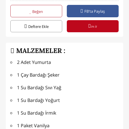
FB'ta Paylaş
Beğen
in it
Deftere Ekle
MALZEMELER :
2 Adet Yumurta
1 Çay Bardağı Şeker
1 Su Bardağı Sıvı Yağ
1 Su Bardağı Yoğurt
1 Su Bardağı İrmik
1 Paket Vanilya