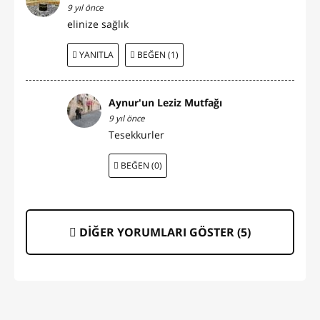
9 yıl önce
elinize sağlık
YANITLA
BEĞEN (1)
Aynur'un Leziz Mutfağı
9 yıl önce
Tesekkurler
BEĞEN (0)
DİĞER YORUMLARI GÖSTER (
5
)