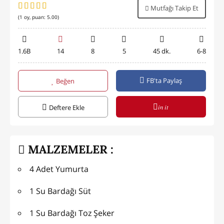
Mutfağı Takip Et
(
1
oy, puan:
5.00
)
1.6B
14
8
5
45 dk.
6-8
FB'ta Paylaş
Beğen
in it
Deftere Ekle
MALZEMELER :
4 Adet Yumurta
1 Su Bardağı Süt
1 Su Bardağı Toz Şeker