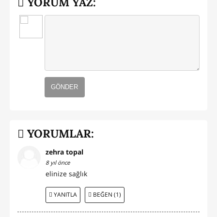
YORUM YAZ:
GÖNDER
YORUMLAR:
zehra topal
8 yıl önce
elinize sağlık
YANITLA
BEĞEN (1)