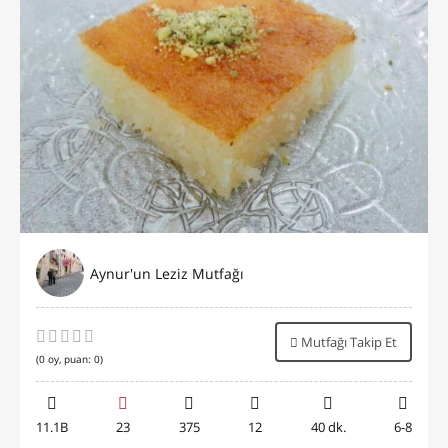
Aynur'un Leziz Mutfağı
Mutfağı Takip Et
(
0
oy, puan:
0
)
11.1B
23
375
12
40 dk.
6-8