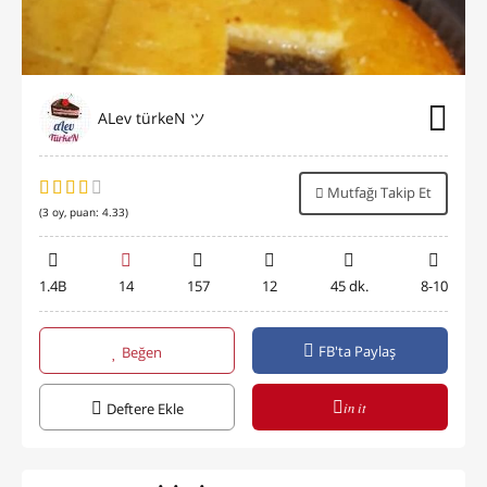
ALev türkeN ツ
Mutfağı Takip Et
(
3
oy, puan:
4.33
)
1.4B
14
157
12
45 dk.
8-10
FB'ta Paylaş
Beğen
in it
Deftere Ekle